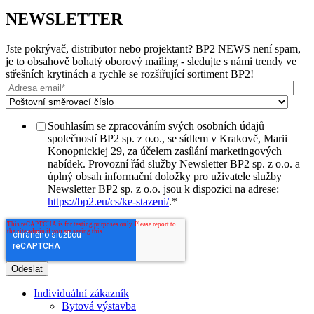
NEWSLETTER
Jste pokrývač, distributor nebo projektant? BP2 NEWS není spam,
je to obsahově bohatý oborový mailing - sledujte s námi trendy ve
střešních krytinách a rychle se rozšiřující sortiment BP2!
Souhlasím se zpracováním svých osobních údajů
společností BP2 sp. z o.o., se sídlem v Krakově, Marii
Konopnickiej 29, za účelem zasílání marketingových
nabídek. Provozní řád služby Newsletter BP2 sp. z o.o. a
úplný obsah informační doložky pro uživatele služby
Newsletter BP2 sp. z o.o. jsou k dispozici na adrese:
https://bp2.eu/cs/ke-stazeni/
.
*
Individuální zákazník
Bytová výstavba