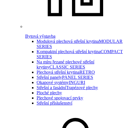
Bytová výstavba
Modulová plechová střešní krytina
MODULAR
SERIES
Kompaktní plechová střešní krytina
COMPACT
SERIES
Na míru řezané plechové střešní
krytiny
CLASSIC SERIES
Plechová střešní krytina
RETRO
Střešní panely
PANEL SERIES
Okapové systémy
INGURI
Střešní a fasádní
Trapézové plechy
Ploché plechy
Plechové spojovací prvky
Střešní příslušenství