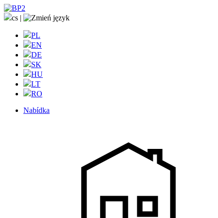
cs
|
PL
EN
DE
SK
HU
LT
RO
Nabídka