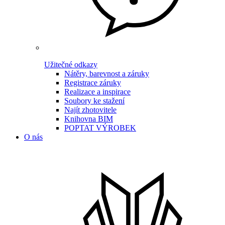
Užitečné odkazy
Nátěry, barevnost a záruky
Registrace záruky
Realizace a inspirace
Soubory ke stažení
Najít zhotovitele
Knihovna BIM
POPTAT VÝROBEK
O nás