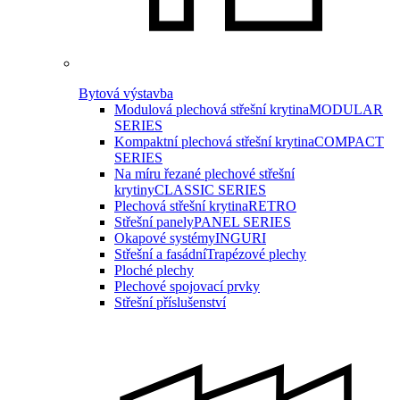
Bytová výstavba
Modulová plechová střešní krytina
MODULAR
SERIES
Kompaktní plechová střešní krytina
COMPACT
SERIES
Na míru řezané plechové střešní
krytiny
CLASSIC SERIES
Plechová střešní krytina
RETRO
Střešní panely
PANEL SERIES
Okapové systémy
INGURI
Střešní a fasádní
Trapézové plechy
Ploché plechy
Plechové spojovací prvky
Střešní příslušenství