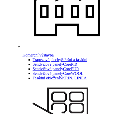
Komerční výstavba
Trapézové plechy
Střešní a fasádní
Sendvičové panely
CorePIR
Sendvičové panely
CorePUR
Sendvičové panely
CoreWOOL
Fasádní obložení
SKRIN, LINEA