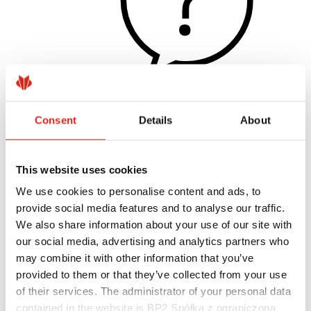
Užitečné odkazy
Consent
Details
About
Nátěry, barevnost a záruky
Registrace záruky
Realizace a inspirace
Soubory ke stažení
This website uses cookies
Kde koupit?
We use cookies to personalise content and ads, to
Najít zhotovitele
Knihovny BIM
provide social media features and to analyse our traffic.
Pro profesionály
We also share information about your use of our site with
our social media, advertising and analytics partners who
may combine it with other information that you’ve
provided to them or that they’ve collected from your use
of their services. The administrator of your personal data
contained in the website is BP2 Spółka z ograniczoną