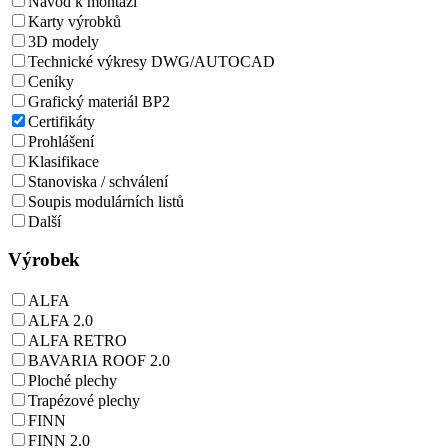
Návod k montáži
Karty výrobků
3D modely
Technické výkresy DWG/AUTOCAD
Ceníky
Grafický materiál BP2
Certifikáty
Prohlášení
Klasifikace
Stanoviska / schválení
Soupis modulárních listů
Další
Výrobek
ALFA
ALFA 2.0
ALFA RETRO
BAVARIA ROOF 2.0
Ploché plechy
Trapézové plechy
FINN
FINN 2.0