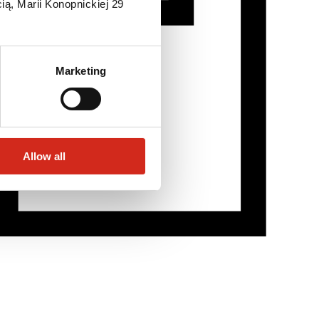
ią, Marii Konopnickiej 29
Marketing
Allow all