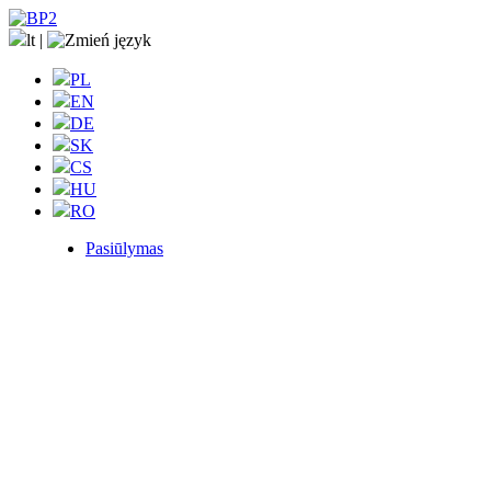
lt
|
PL
EN
DE
SK
CS
HU
RO
Pasiūlymas