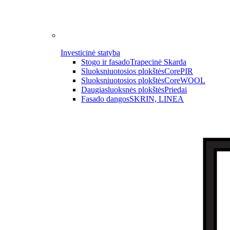
Investicinė statyba
Stogo ir fasado
Trapecinė Skarda
Sluoksniuotosios plokštės
CorePIR
Sluoksniuotosios plokštės
CoreWOOL
Daugiasluoksnės plokštės
Priedai
Fasado dangos
SKRIN, LINEA