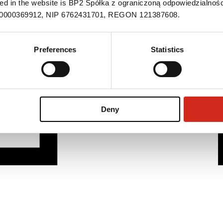
ned in the website is BP2 Spółka z ograniczoną odpowiedzialnośc
S 0000369912, NIP 6762431701, REGON 121387608.
Preferences
Statistics
Deny