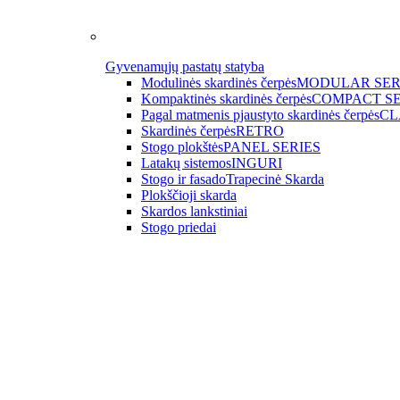
Gyvenamųjų pastatų statyba
Modulinės skardinės čerpės
MODULAR SER
Kompaktinės skardinės čerpės
COMPACT SE
Pagal matmenis pjaustyto skardinės čerpės
CL
Skardinės čerpės
RETRO
Stogo plokštės
PANEL SERIES
Latakų sistemos
INGURI
Stogo ir fasado
Trapecinė Skarda
Plokščioji skarda
Skardos lankstiniai
Stogo priedai