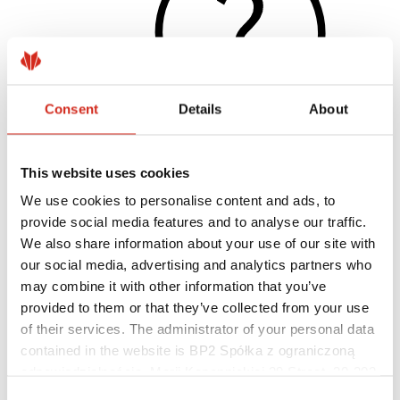
Consent
Details
About
This website uses cookies
Naudingos nuorodos
We use cookies to personalise content and ads, to
Dangos, spalvos ir garantijos
Garantijos registravimas
provide social media features and to analyse our traffic.
Įgyvendinti projektai ir inspiracijos
We also share information about your use of our site with
Parsisiunčiami failai
our social media, advertising and analytics partners who
Rasti rangovą
Kur įsigyti?
may combine it with other information that you’ve
BIM bibliotekos
provided to them or that they’ve collected from your use
Profesionalams
of their services. The administrator of your personal data
contained in the website is BP2 Spółka z ograniczoną
odpowiedzialnością, Marii Konopnickiej 29 Street, 30-302
Kraków. KRS 0000369912, NIP 6762431701, REGON
Consent