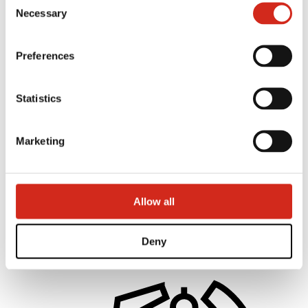
121387608.
Necessary
Selection
Preferences
Statistics
Marketing
Platintojai
Kliento sritis – eProfil
Parsisiunčiami failai
Allow all
Rinkodaros pasiūlymas
BP2 programa 50:50
Optimizuoti stogą
Deny