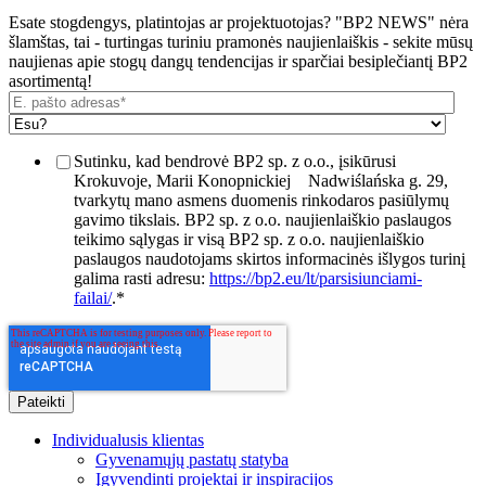
Esate stogdengys, platintojas ar projektuotojas? "BP2 NEWS" nėra
šlamštas, tai - turtingas turiniu pramonės naujienlaiškis - sekite mūsų
naujienas apie stogų dangų tendencijas ir sparčiai besiplečiantį BP2
asortimentą!
Sutinku, kad bendrovė BP2 sp. z o.o., įsikūrusi
Krokuvoje, Marii Konopnickiej
Nadwiślańska g. 29,
tvarkytų mano asmens duomenis rinkodaros pasiūlymų
gavimo tikslais. BP2 sp. z o.o. naujienlaiškio paslaugos
teikimo sąlygas ir visą BP2 sp. z o.o. naujienlaiškio
paslaugos naudotojams skirtos informacinės išlygos turinį
galima rasti adresu:
https://bp2.eu/lt/parsisiunciami-
failai/
.
*
Individualusis klientas
Gyvenamųjų pastatų statyba
Įgyvendinti projektai ir inspiracijos