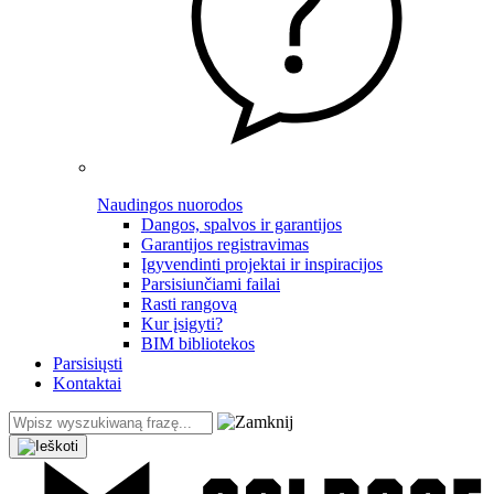
Naudingos nuorodos
Dangos, spalvos ir garantijos
Garantijos registravimas
Įgyvendinti projektai ir inspiracijos
Parsisiunčiami failai
Rasti rangovą
Kur įsigyti?
BIM bibliotekos
Parsisiųsti
Kontaktai