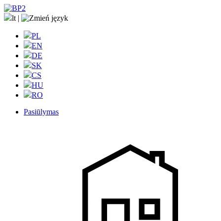
lt
|
PL
EN
DE
SK
CS
HU
RO
Pasiūlymas