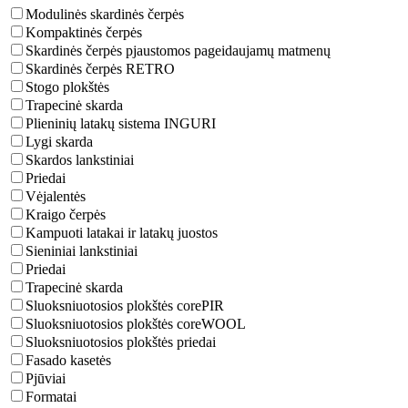
Modulinės skardinės čerpės
Kompaktinės čerpės
Skardinės čerpės pjaustomos pageidaujamų matmenų
Skardinės čerpės RETRO
Stogo plokštės
Trapecinė skarda
Plieninių latakų sistema INGURI
Lygi skarda
Skardos lankstiniai
Priedai
Vėjalentės
Kraigo čerpės
Kampuoti latakai ir latakų juostos
Sieniniai lankstiniai
Priedai
Trapecinė skarda
Sluoksniuotosios plokštės corePIR
Sluoksniuotosios plokštės coreWOOL
Sluoksniuotosios plokštės priedai
Fasado kasetės
Pjūviai
Formatai