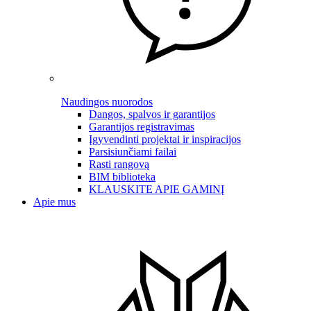
Naudingos nuorodos
Dangos, spalvos ir garantijos
Garantijos registravimas
Įgyvendinti projektai ir inspiracijos
Parsisiunčiami failai
Rasti rangovą
BIM biblioteka
KLAUSKITE APIE GAMINĮ
Apie mus