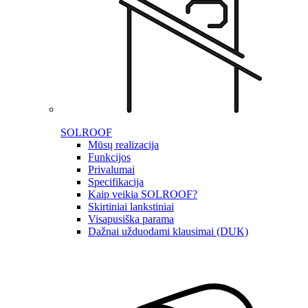
SOLROOF
Mūsų realizacija
Funkcijos
Privalumai
Specifikacija
Kaip veikia SOLROOF?
Skirtiniai lankstiniai
Visapusiška parama
Dažnai užduodami klausimai (DUK)