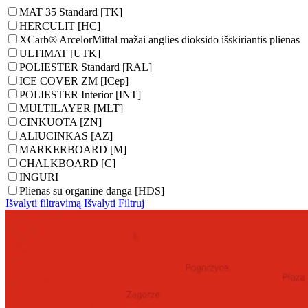
MAT 35 Standard [TK]
HERCULIT [HC]
XCarb® ArcelorMittal mažai anglies dioksido išskiriantis plienas
ULTIMAT [UTK]
POLIESTER Standard [RAL]
ICE COVER ZM [ICep]
POLIESTER Interior [INT]
MULTILAYER [MLT]
CINKUOTA [ZN]
ALIUCINKAS [AZ]
MARKERBOARD [M]
CHALKBOARD [C]
INGURI
Plienas su organine danga [HDS]
Išvalyti filtravimą
Išvalyti
Filtruj