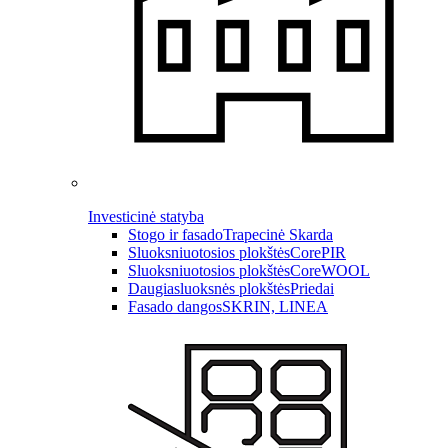
Investicinė statyba
Stogo ir fasado
Trapecinė Skarda
Sluoksniuotosios plokštės
CorePIR
Sluoksniuotosios plokštės
CoreWOOL
Daugiasluoksnės plokštės
Priedai
Fasado dangos
SKRIN, LINEA