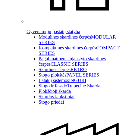
Gyvenamųjų pastatų statyba
Modulinės skardinės čerpės
MODULAR
SERIES
Kompaktinės skardinės čerpės
COMPACT
SERIES
Pagal matmenis pjaustyto skardinės
čerpės
CLASSIC SERIES
Skardinės čerpės
RETRO
Stogo plokštės
PANEL SERIES
Latakų sistemos
INGURI
Stogo ir fasado
Trapecinė Skarda
Plokščioji skarda
Skardos lankstiniai
Stogo priedai