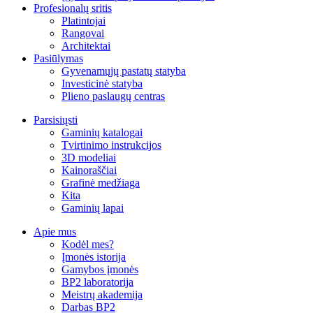
Profesionalų sritis
Platintojai
Rangovai
Architektai
Pasiūlymas
Gyvenamųjų pastatų statyba
Investicinė statyba
Plieno paslaugų centras
Parsisiųsti
Gaminių katalogai
Tvirtinimo instrukcijos
3D modeliai
Kainoraščiai
Grafinė medžiaga
Kita
Gaminių lapai
Apie mus
Kodėl mes?
Įmonės istorija
Gamybos įmonės
BP2 laboratorija
Meistrų akademija
Darbas BP2