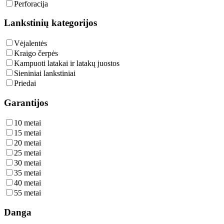
Perforacija
Lankstinių kategorijos
Vėjalentės
Kraigo čerpės
Kampuoti latakai ir latakų juostos
Sieniniai lankstiniai
Priedai
Garantijos
10 metai
15 metai
20 metai
25 metai
30 metai
35 metai
40 metai
55 metai
Danga