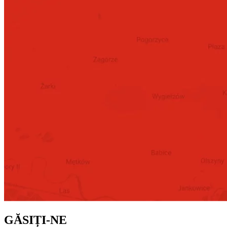
GĂSIȚI-NE