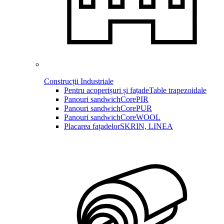
Construcții Industriale
Pentru acoperișuri și fațade
Table trapezoidale
Panouri sandwich
CorePIR
Panouri sandwich
CorePUR
Panouri sandwich
CoreWOOL
Placarea fațadelor
SKRIN, LINEA