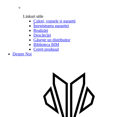
Linkuri utile
Culori, vopsele și garanții
Înregistrarea garanției
Realizări
Descărcări
Găsește un distribuitor
Biblioteca BIM
Cereți produsul
Despre Noi