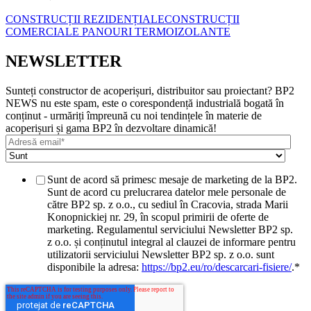
CONSTRUCȚII REZIDENȚIALE
CONSTRUCȚII
COMERCIALE
PANOURI TERMOIZOLANTE
NEWSLETTER
Sunteți constructor de acoperișuri, distribuitor sau proiectant? BP2
NEWS nu este spam, este o corespondență industrială bogată în
conținut - urmăriți împreună cu noi tendințele în materie de
acoperișuri și gama BP2 în dezvoltare dinamică!
Sunt de acord să primesc mesaje de marketing de la BP2.
Sunt de acord cu prelucrarea datelor mele personale de
către BP2 sp. z o.o., cu sediul în Cracovia, strada Marii
Konopnickiej nr. 29, în scopul primirii de oferte de
marketing. Regulamentul serviciului Newsletter BP2 sp.
z o.o. și conținutul integral al clauzei de informare pentru
utilizatorii serviciului Newsletter BP2 sp. z o.o. sunt
disponibile la adresa:
https://bp2.eu/ro/descarcari-fisiere/
.
*