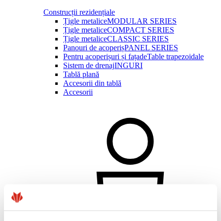
Construcții rezidențiale
Țigle metalice
MODULAR SERIES
Țigle metalice
COMPACT SERIES
Țigle metalice
CLASSIC SERIES
Panouri de acoperiș
PANEL SERIES
Pentru acoperișuri și fațade
Table trapezoidale
Sistem de drenaj
INGURI
Tablă plană
Accesorii din tablă
Accesorii