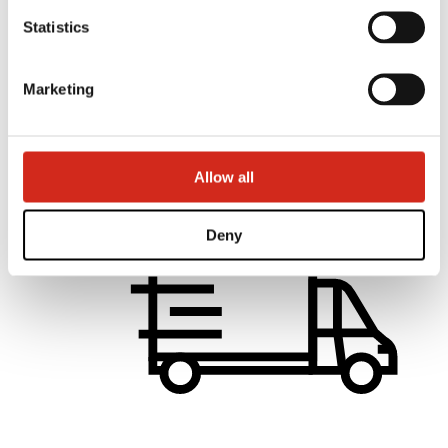
Linkuri utile
Statistics
Culori, vopsele și garanții
Înregistrarea garanției
Realizări
Descărcări
Marketing
Găsește un distribuitor
Găsiți un contractant
Biblioteca BIM
Pentru Profesioniști
Allow all
Deny