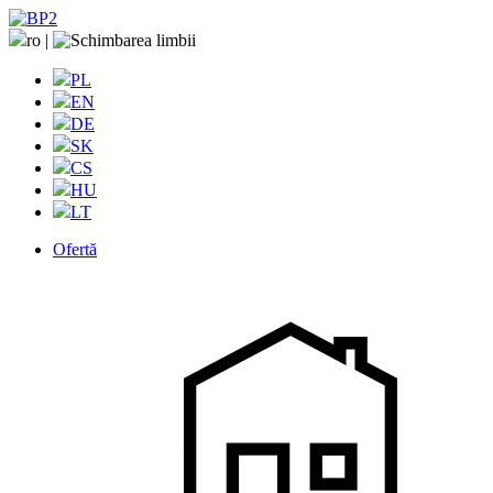
ro
|
PL
EN
DE
SK
CS
HU
LT
Ofertă