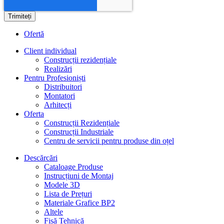
Ofertă
Client individual
Construcții rezidențiale
Realizări
Pentru Profesioniști
Distribuitori
Montatori
Arhitecți
Oferta
Construcții Rezidențiale
Construcții Industriale
Centru de servicii pentru produse din oțel
Descărcări
Cataloage Produse
Instrucțiuni de Montaj
Modele 3D
Lista de Prețuri
Materiale Grafice BP2
Altele
Fișă Tehnică