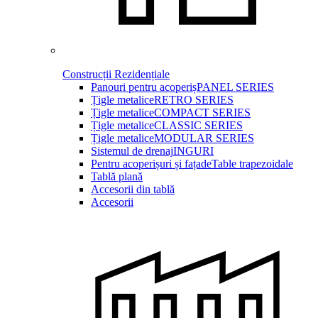
Construcții Rezidențiale
Panouri pentru acoperiș
PANEL SERIES
Țigle metalice
RETRO SERIES
Țigle metalice
COMPACT SERIES
Țigle metalice
CLASSIC SERIES
Țigle metalice
MODULAR SERIES
Sistemul de drenaj
INGURI
Pentru acoperișuri și fațade
Table trapezoidale
Tablă plană
Accesorii din tablă
Accesorii