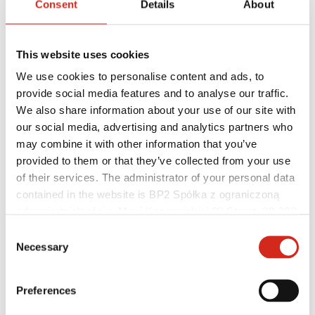
Consent
Details
About
Client individual
This website uses cookies
Realizări
Culori, vopsele și garanții
We use cookies to personalise content and ads, to
Înregistrarea garanției
provide social media features and to analyse our traffic.
Găsiți un distribuitor/contractor
We also share information about your use of our site with
our social media, advertising and analytics partners who
may combine it with other information that you’ve
provided to them or that they’ve collected from your use
of their services. The administrator of your personal data
contained in the website is BP2 Spółka z ograniczoną
odpowiedzialnością, Marii Konopnickiej 29 Street, 30-302
Kraków. KRS 0000369912, NIP 6762431701, REGON
Consent
121387608.
Necessary
Selection
Preferences