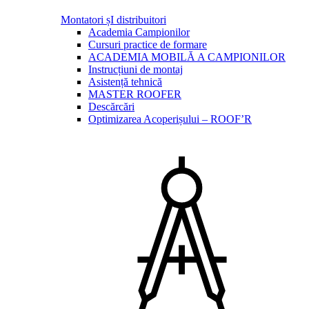
Montatori șI distribuitori
Academia Campionilor
Cursuri practice de formare
ACADEMIA MOBILĂ A CAMPIONILOR
Instrucțiuni de montaj
Asistență tehnică
MASTER ROOFER
Descărcări
Optimizarea Acoperișului – ROOF’R