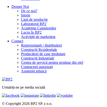
Despre Noi
De ce noi?
Istorie
Linii de producție
Laboratorul BP2
Academia Campionilor
Lucru în BP2
Activități de marketing
Contact
Reprezentanți / distribuitori
Construcții Rezidențiale
Producători de case modulare
Construcții Industriale
Centru de servicii pentru produse din oțel
Contractori autorizați
Asistență tehnică
Urmăriți-ne pe media socială
© Copyright 2026 BP2 SP. z o.o.