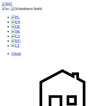
ro
|
PL
EN
DE
SK
CS
HU
LT
Ofertă