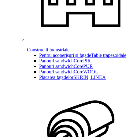
Construcții Industriale
Pentru acoperișuri și fațade
Table trapezoidale
Panouri sandwich
CorePIR
Panouri sandwich
CorePUR
Panouri sandwich
CoreWOOL
Placarea fațadelor
SKRIN, LINEA