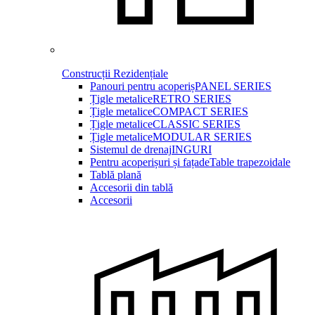
Construcții Rezidențiale
Panouri pentru acoperiș
PANEL SERIES
Țigle metalice
RETRO SERIES
Țigle metalice
COMPACT SERIES
Țigle metalice
CLASSIC SERIES
Țigle metalice
MODULAR SERIES
Sistemul de drenaj
INGURI
Pentru acoperișuri și fațade
Table trapezoidale
Tablă plană
Accesorii din tablă
Accesorii