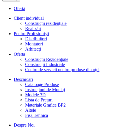
Ofertă
Client individual
Construcții rezidențiale
Realizări
Pentru Profesioniști
Distribuitori
Montatori
Arhitecți
Oferta
Construcții Rezidențiale
Construcții Industriale
Centru de servicii pentru produse din oțel
Descărcări
Cataloage Produse
Instrucțiuni de Montaj
Modele 3D
Lista de Prețuri
Materiale Grafice BP2
Altele
Fișă Tehnică
Despre Noi