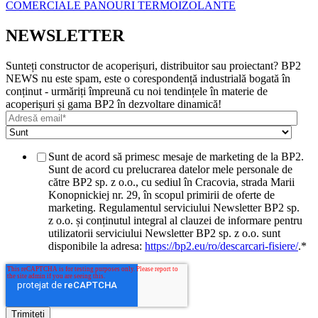
COMERCIALE
PANOURI TERMOIZOLANTE
NEWSLETTER
Sunteți constructor de acoperișuri, distribuitor sau proiectant? BP2
NEWS nu este spam, este o corespondență industrială bogată în
conținut - urmăriți împreună cu noi tendințele în materie de
acoperișuri și gama BP2 în dezvoltare dinamică!
Sunt de acord să primesc mesaje de marketing de la BP2.
Sunt de acord cu prelucrarea datelor mele personale de
către BP2 sp. z o.o., cu sediul în Cracovia, strada Marii
Konopnickiej nr. 29, în scopul primirii de oferte de
marketing. Regulamentul serviciului Newsletter BP2 sp.
z o.o. și conținutul integral al clauzei de informare pentru
utilizatorii serviciului Newsletter BP2 sp. z o.o. sunt
disponibile la adresa:
https://bp2.eu/ro/descarcari-fisiere/
.
*