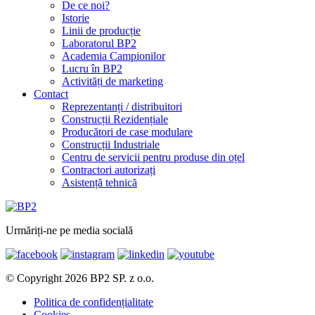
De ce noi?
Istorie
Linii de producție
Laboratorul BP2
Academia Campionilor
Lucru în BP2
Activități de marketing
Contact
Reprezentanți / distribuitori
Construcții Rezidențiale
Producători de case modulare
Construcții Industriale
Centru de servicii pentru produse din oțel
Contractori autorizați
Asistență tehnică
Urmăriți-ne pe media socială
© Copyright 2026 BP2 SP. z o.o.
Politica de confidențialitate
Cookies