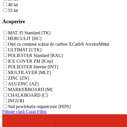
40 lat
55 lat
Acoperire
MAT 35 Standard [TK]
HERCULIT [HC]
Oțel cu conținut scăzut de carbon XCarb® ArcelorMittal
ULTIMAT [UTK]
POLIESTER Standard [RAL]
ICE COVER ZM [ICep]
POLIESTER Interior [INT]
MULTILAYER [MLT]
ZINC [ZN]
ALUZINC [AZ]
MARKERBOARD [M]
CHALKBOARD [C]
INGURI
Stal powlekana organicznie [HDS]
Filtrare clară
Curat
Filtru