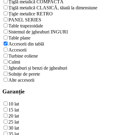
Țiglă metalică COMPACTĂ
Țiglă metalică CLASICĂ, tăiată la dimensiune
Țigle metalice RETRO
PANEL SERIES
Table trapezoidale
Sistemul de jgheaburi INGURI
Table plane
Accesorii din tablă
Accesorii
Turbine eoliene
Culmi
Jgheaburi și benzi de jgheaburi
Solnițe de perete
Alte accesorii
Garanție
10 lat
15 lat
20 lat
25 lat
30 lat
35 lat