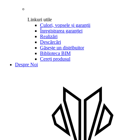
Linkuri utile
Culori, vopsele și garanții
Înregistrarea garanției
Realizări
Descărcări
Găsește un distribuitor
Biblioteca BIM
Cereți produsul
Despre Noi