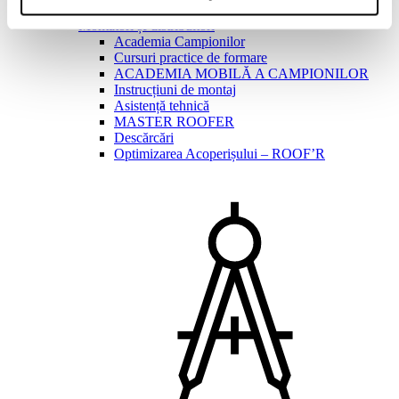
Montatori șI distribuitori
Academia Campionilor
Cursuri practice de formare
ACADEMIA MOBILĂ A CAMPIONILOR
Instrucțiuni de montaj
Asistență tehnică
MASTER ROOFER
Descărcări
Optimizarea Acoperișului – ROOF’R