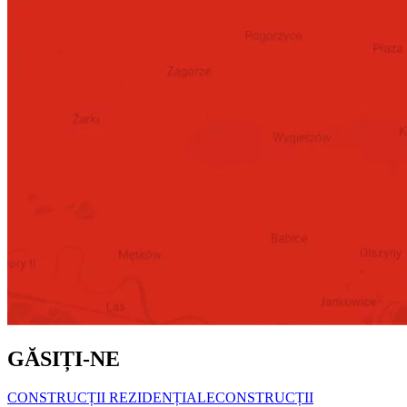
GĂSIȚI-NE
CONSTRUCȚII REZIDENȚIALE
CONSTRUCȚII