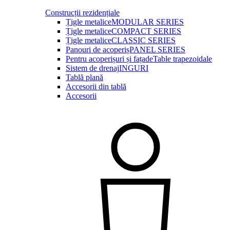
Construcții rezidențiale
Țigle metalice
MODULAR SERIES
Țigle metalice
COMPACT SERIES
Țigle metalice
CLASSIC SERIES
Panouri de acoperiș
PANEL SERIES
Pentru acoperișuri și fațade
Table trapezoidale
Sistem de drenaj
INGURI
Tablă plană
Accesorii din tablă
Accesorii