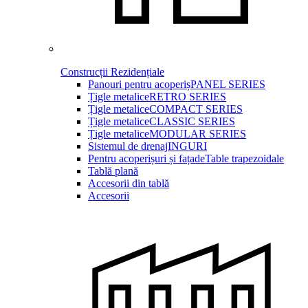
Construcții Rezidențiale
Panouri pentru acoperiș
PANEL SERIES
Țigle metalice
RETRO SERIES
Țigle metalice
COMPACT SERIES
Țigle metalice
CLASSIC SERIES
Țigle metalice
MODULAR SERIES
Sistemul de drenaj
INGURI
Pentru acoperișuri și fațade
Table trapezoidale
Tablă plană
Accesorii din tablă
Accesorii