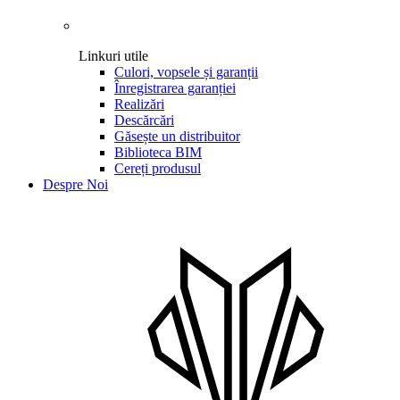
Linkuri utile
Culori, vopsele și garanții
Înregistrarea garanției
Realizări
Descărcări
Găsește un distribuitor
Biblioteca BIM
Cereți produsul
Despre Noi