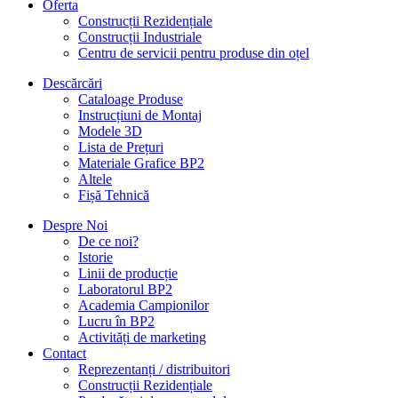
Oferta
Construcții Rezidențiale
Construcții Industriale
Centru de servicii pentru produse din oțel
Descărcări
Cataloage Produse
Instrucțiuni de Montaj
Modele 3D
Lista de Prețuri
Materiale Grafice BP2
Altele
Fișă Tehnică
Despre Noi
De ce noi?
Istorie
Linii de producție
Laboratorul BP2
Academia Campionilor
Lucru în BP2
Activități de marketing
Contact
Reprezentanți / distribuitori
Construcții Rezidențiale