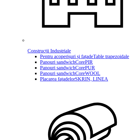
Construcții Industriale
Pentru acoperișuri și fațade
Table trapezoidale
Panouri sandwich
CorePIR
Panouri sandwich
CorePUR
Panouri sandwich
CoreWOOL
Placarea fațadelor
SKRIN, LINEA