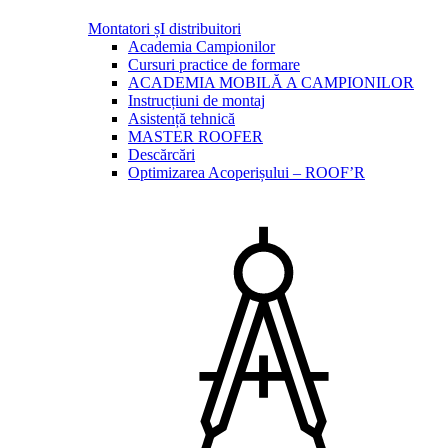
Montatori șI distribuitori
Academia Campionilor
Cursuri practice de formare
ACADEMIA MOBILĂ A CAMPIONILOR
Instrucțiuni de montaj
Asistență tehnică
MASTER ROOFER
Descărcări
Optimizarea Acoperișului – ROOF’R