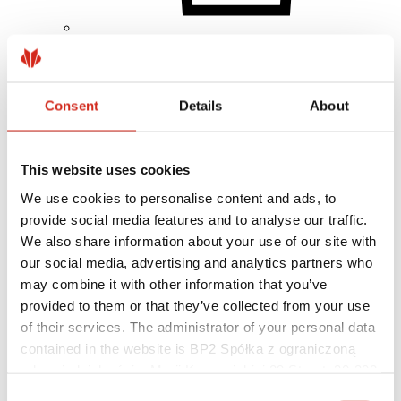
Client individual
Realizări
Culori, vopsele și garanții
Consent
Details
About
Înregistrarea garanției
Găsiți un distribuitor/contractor
This website uses cookies
We use cookies to personalise content and ads, to
provide social media features and to analyse our traffic.
We also share information about your use of our site with
our social media, advertising and analytics partners who
may combine it with other information that you’ve
provided to them or that they’ve collected from your use
of their services. The administrator of your personal data
contained in the website is BP2 Spółka z ograniczoną
odpowiedzialnością, Marii Konopnickiej 29 Street, 30-302
Kraków. KRS 0000369912, NIP 6762431701, REGON
Consent