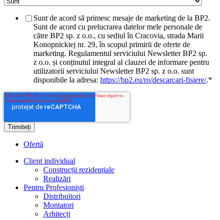
Sunt de acord să primesc mesaje de marketing de la BP2.
Sunt de acord cu prelucrarea datelor mele personale de
către BP2 sp. z o.o., cu sediul în Cracovia, strada Marii
Konopnickiej nr. 29, în scopul primirii de oferte de
marketing. Regulamentul serviciului Newsletter BP2 sp.
z o.o. și conținutul integral al clauzei de informare pentru
utilizatorii serviciului Newsletter BP2 sp. z o.o. sunt
disponibile la adresa:
https://bp2.eu/ro/descarcari-fisiere/
.
*
Ofertă
Client individual
Construcții rezidențiale
Realizări
Pentru Profesioniști
Distribuitori
Montatori
Arhitecți