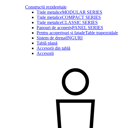
Construcții rezidențiale
Țigle metalice
MODULAR SERIES
Țigle metalice
COMPACT SERIES
Țigle metalice
CLASSIC SERIES
Panouri de acoperiș
PANEL SERIES
Pentru acoperișuri și fațade
Table trapezoidale
Sistem de drenaj
INGURI
Tablă plană
Accesorii din tablă
Accesorii