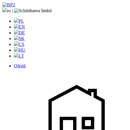
ro
|
PL
EN
DE
SK
CS
HU
LT
Ofertă