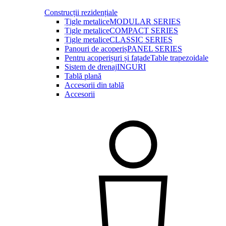
Construcții rezidențiale
Țigle metalice
MODULAR SERIES
Țigle metalice
COMPACT SERIES
Țigle metalice
CLASSIC SERIES
Panouri de acoperiș
PANEL SERIES
Pentru acoperișuri și fațade
Table trapezoidale
Sistem de drenaj
INGURI
Tablă plană
Accesorii din tablă
Accesorii