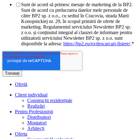
Sunt de acord să primesc mesaje de marketing de la BP2.
Sunt de acord cu prelucrarea datelor mele personale de
către BP2 sp. z o.o., cu sediul în Cracovia, strada Marii
Konopnickiej nr. 29, în scopul primirii de oferte de
marketing. Regulamentul serviciului Newsletter BP2 sp.
z o.o. și conținutul integral al clauzei de informare pentru
utilizatorii serviciului Newsletter BP2 sp. z o.o. sunt
disponibile la adresa:
https://bp2.eu/ro/descarcari-fisiere/
.
*
Ofertă
Client individual
Construcții rezidențiale
Realizări
Pentru Profesioniști
Distribuitori
Montatori
Arhitecți
Oferta