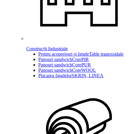
Construcții Industriale
Pentru acoperișuri și fațade
Table trapezoidale
Panouri sandwich
CorePIR
Panouri sandwich
CorePUR
Panouri sandwich
CoreWOOL
Placarea fațadelor
SKRIN, LINEA