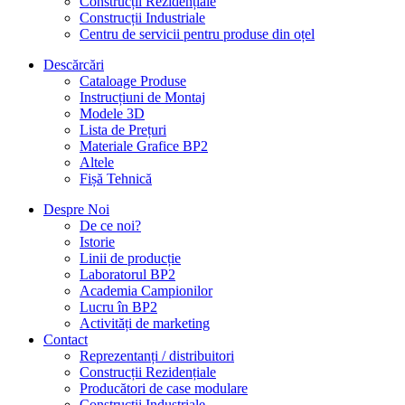
Construcții Rezidențiale
Construcții Industriale
Centru de servicii pentru produse din oțel
Descărcări
Cataloage Produse
Instrucțiuni de Montaj
Modele 3D
Lista de Prețuri
Materiale Grafice BP2
Altele
Fișă Tehnică
Despre Noi
De ce noi?
Istorie
Linii de producție
Laboratorul BP2
Academia Campionilor
Lucru în BP2
Activități de marketing
Contact
Reprezentanți / distribuitori
Construcții Rezidențiale
Producători de case modulare
Construcții Industriale