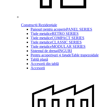
Construcții Rezidențiale
Panouri pentru acoperiș
PANEL SERIES
Țigle metalice
RETRO SERIES
Țigle metalice
COMPACT SERIES
Țigle metalice
CLASSIC SERIES
Țigle metalice
MODULAR SERIES
Sistemul de drenaj
INGURI
Pentru acoperișuri și fațade
Table trapezoidale
Tablă plană
Accesorii din tablă
Accesorii