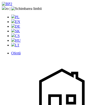
ro
|
PL
EN
DE
SK
CS
HU
LT
Ofertă