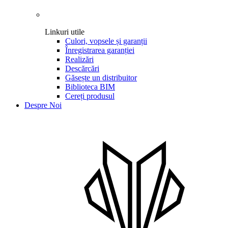
Linkuri utile
Culori, vopsele și garanții
Înregistrarea garanției
Realizări
Descărcări
Găsește un distribuitor
Biblioteca BIM
Cereți produsul
Despre Noi