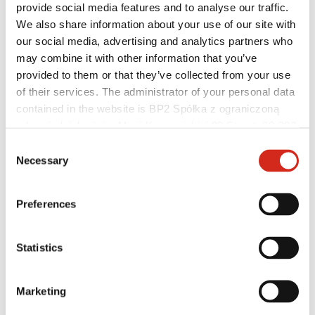
provide social media features and to analyse our traffic.
We also share information about your use of our site with
Distribuitori
our social media, advertising and analytics partners who
eProfil
may combine it with other information that you’ve
Descărcări
Oferte marketing
provided to them or that they’ve collected from your use
Programul BP2 50:50
of their services. The administrator of your personal data
Optimizarea Acoperișului – ROOF’R
contained in the website is BP2 Spółka z ograniczoną
odpowiedzialnością, Marii Konopnickiej 29 Street, 30-302
Kraków. KRS 0000369912, NIP 6762431701, REGON
Consent
121387608.
Necessary
Selection
Preferences
Statistics
Marketing