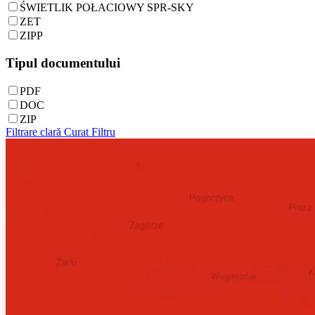
ŚWIETLIK POŁACIOWY SPR-SKY
ZET
ZIPP
Tipul documentului
PDF
DOC
ZIP
Filtrare clară
Curat
Filtru