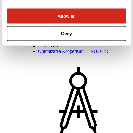
Montatori șI distribuitori
Academia Campionilor
Allow all
Cursuri practice de formare
ACADEMIA MOBILĂ A CAMPIONILOR
Instrucțiuni de montaj
Deny
Asistență tehnică
MASTER ROOFER
Descărcări
Optimizarea Acoperișului – ROOF’R