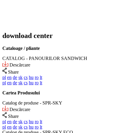
download center
Cataloage / pliante
CATALOG - PANOURILOR SANDWICH
Descărcare
Share
pl
en
de
sk
cs
hu
ro
lt
pl
en
de
sk
cs
hu
ro
lt
Cartea Produsului
Catalog de produse - SPR-SKY
Descărcare
Share
pl
en
de
sk
cs
hu
ro
lt
pl
en
de
sk
cs
hu
ro
lt
Catalog de produse - SPR-SKY ECO