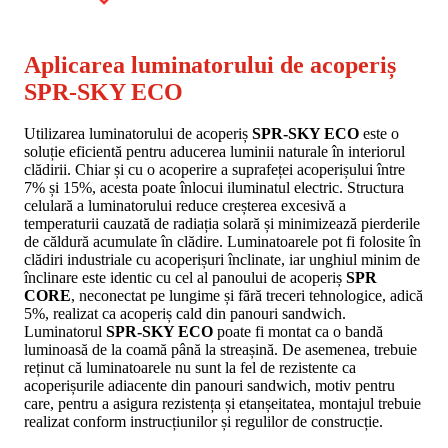
Aplicarea luminatorului de acoperiș
SPR-SKY ECO
Utilizarea luminatorului de acoperiș
SPR-SKY ECO
este o
soluție eficientă pentru aducerea luminii naturale în interiorul
clădirii. Chiar și cu o acoperire a suprafeței acoperișului între
7% și 15%, acesta poate înlocui iluminatul electric. Structura
celulară a luminatorului reduce creșterea excesivă a
temperaturii cauzată de radiația solară și minimizează pierderile
de căldură acumulate în clădire. Luminatoarele pot fi folosite în
clădiri industriale cu acoperișuri înclinate, iar unghiul minim de
înclinare este identic cu cel al panoului de acoperiș
SPR
CORE
, neconectat pe lungime și fără treceri tehnologice, adică
5%, realizat ca acoperiș cald din panouri sandwich.
Luminatorul
SPR-SKY ECO
poate fi montat ca o bandă
luminoasă de la coamă până la streașină. De asemenea, trebuie
reținut că luminatoarele nu sunt la fel de rezistente ca
acoperișurile adiacente din panouri sandwich, motiv pentru
care, pentru a asigura rezistența și etanșeitatea, montajul trebuie
realizat conform instrucțiunilor și regulilor de construcție.