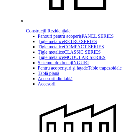
Construcții Rezidențiale
Panouri pentru acoperiș
PANEL SERIES
Țigle metalice
RETRO SERIES
Țigle metalice
COMPACT SERIES
Țigle metalice
CLASSIC SERIES
Țigle metalice
MODULAR SERIES
Sistemul de drenaj
INGURI
Pentru acoperișuri și fațade
Table trapezoidale
Tablă plană
Accesorii din tablă
Accesorii