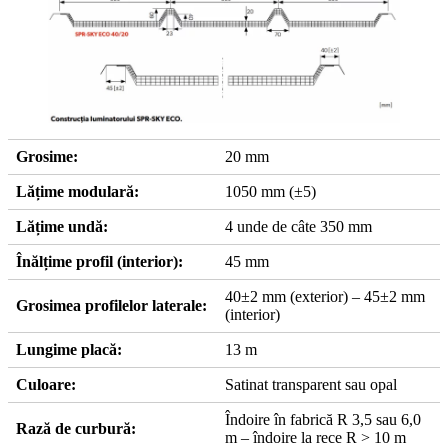
Grosime:
20 mm
Lățime modulară:
1050 mm (±5)
Lățime undă:
4 unde de câte 350 mm
Înălțime profil (interior):
45 mm
40±2 mm (exterior) – 45±2 mm
Grosimea profilelor laterale:
(interior)
Lungime placă:
13 m
Culoare:
Satinat transparent sau opal
Îndoire în fabrică R 3,5 sau 6,0
Rază de curbură:
m – îndoire la rece R > 10 m