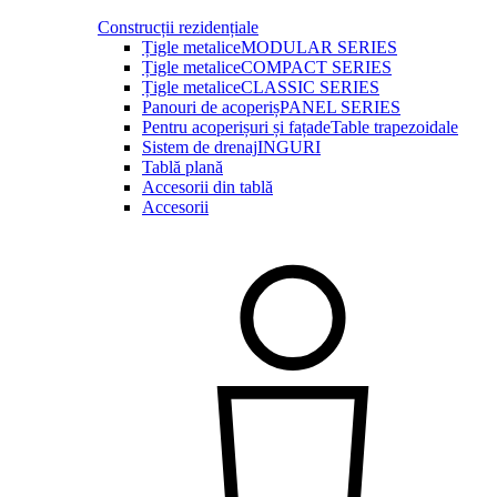
Construcții rezidențiale
Țigle metalice
MODULAR SERIES
Țigle metalice
COMPACT SERIES
Țigle metalice
CLASSIC SERIES
Panouri de acoperiș
PANEL SERIES
Pentru acoperișuri și fațade
Table trapezoidale
Sistem de drenaj
INGURI
Tablă plană
Accesorii din tablă
Accesorii