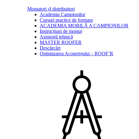
Montatori șI distribuitori
Academia Campionilor
Cursuri practice de formare
ACADEMIA MOBILĂ A CAMPIONILOR
Instrucțiuni de montaj
Asistență tehnică
MASTER ROOFER
Descărcări
Optimizarea Acoperișului – ROOF’R