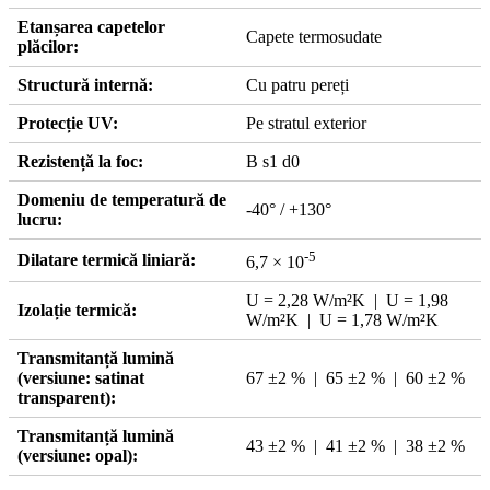
Etanșarea capetelor
Capete termosudate
plăcilor:
Structură internă:
Cu patru pereți
Protecție UV:
Pe stratul exterior
Rezistență la foc:
B s1 d0
Domeniu de temperatură de
-40° / +130°
lucru:
-5
Dilatare termică liniară:
6,7 × 10
U = 2,28 W/m²K | U = 1,98
Izolație termică:
W/m²K | U = 1,78 W/m²K
Transmitanță lumină
(versiune: satinat
67 ±2 % | 65 ±2 % | 60 ±2 %
transparent):
Transmitanță lumină
43 ±2 % | 41 ±2 % | 38 ±2 %
(versiune: opal):