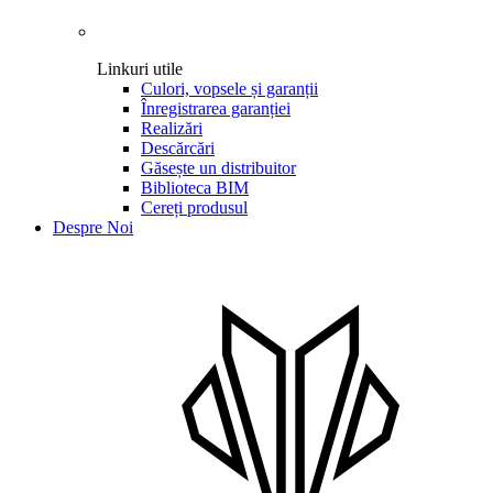
Linkuri utile
Culori, vopsele și garanții
Înregistrarea garanției
Realizări
Descărcări
Găsește un distribuitor
Biblioteca BIM
Cereți produsul
Despre Noi