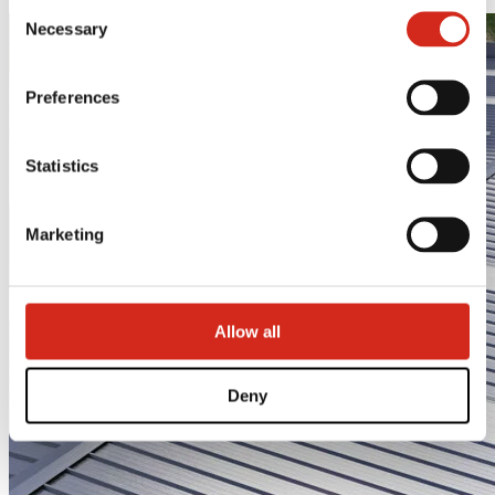
Consent
121387608.
Necessary
Selection
Preferences
Statistics
Marketing
Allow all
Deny