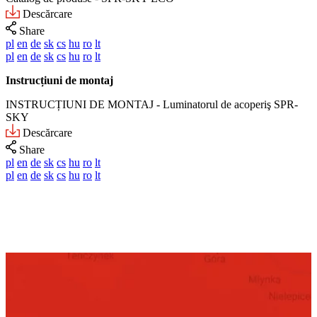
Descărcare
Share
pl
en
de
sk
cs
hu
ro
lt
pl
en
de
sk
cs
hu
ro
lt
Instrucțiuni de montaj
INSTRUCȚIUNI DE MONTAJ - Luminatorul de acoperiş SPR-
SKY
Descărcare
Share
pl
en
de
sk
cs
hu
ro
lt
pl
en
de
sk
cs
hu
ro
lt