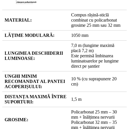
Compus rășină-sticlă
MATERIAL:
combinat cu policarbonat
grosime 25 mm sau 32 mm
LĂȚIME MODULARĂ:
1050 mm
7,0 m (lungime maximă
placă 7,2 m)
LUNGIMEA DESCHIDERII
Este permisă îmbinarea
LUMINOASE:
luminatoarelor pe lungime
direct pe șantier
UNGHI MINIM
10 % (cu suprapunere 20
RECOMANDAT AL PANTEI
cm)
ACOPERIȘULUI:
DISTANȚA MAXIMĂ ÎNTRE
1,5 m
SUPORTURI:
Policarbonat 25 mm – 30
mm + înălțimea nervurii
GROSIME:
Policarbonat 32 mm – 35
mm + înălțimea nervurii