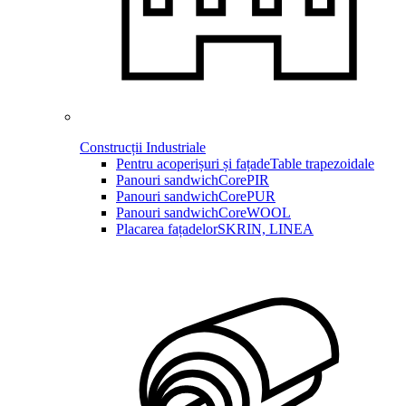
Construcții Industriale
Pentru acoperișuri și fațade
Table trapezoidale
Panouri sandwich
CorePIR
Panouri sandwich
CorePUR
Panouri sandwich
CoreWOOL
Placarea fațadelor
SKRIN, LINEA