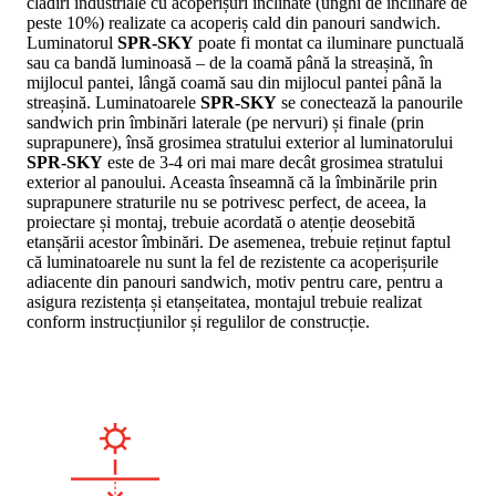
clădiri industriale cu acoperișuri înclinate (unghi de înclinare de
peste 10%) realizate ca acoperiș cald din panouri sandwich.
Luminatorul
SPR-SKY
poate fi montat ca iluminare punctuală
sau ca bandă luminoasă – de la coamă până la streașină, în
mijlocul pantei, lângă coamă sau din mijlocul pantei până la
streașină. Luminatoarele
SPR-SKY
se conectează la panourile
sandwich prin îmbinări laterale (pe nervuri) și finale (prin
suprapunere), însă grosimea stratului exterior al luminatorului
SPR-SKY
este de 3-4 ori mai mare decât grosimea stratului
exterior al panoului. Aceasta înseamnă că la îmbinările prin
suprapunere straturile nu se potrivesc perfect, de aceea, la
proiectare și montaj, trebuie acordată o atenție deosebită
etanșării acestor îmbinări. De asemenea, trebuie reținut faptul
că luminatoarele nu sunt la fel de rezistente ca acoperișurile
adiacente din panouri sandwich, motiv pentru care, pentru a
asigura rezistența și etanșeitatea, montajul trebuie realizat
conform instrucțiunilor și regulilor de construcție.