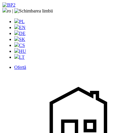
ro
|
PL
EN
DE
SK
CS
HU
LT
Ofertă