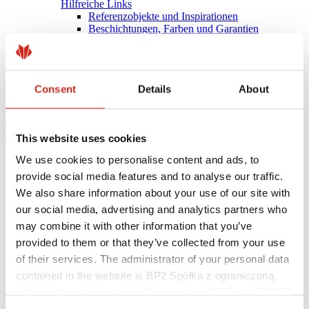
Hilfreiche Links
Referenzobjekte und Inspirationen
Beschichtungen, Farben und Garantien
Garantie-Registrierung
Herunterladen
BIM-Bibliothek
PRODUKT ANFRAGEN
Consent
Details
About
Herunterladen
Kontakt
This website uses cookies
We use cookies to personalise content and ads, to
provide social media features and to analyse our traffic.
We also share information about your use of our site with
our social media, advertising and analytics partners who
may combine it with other information that you’ve
provided to them or that they’ve collected from your use
of their services. The administrator of your personal data
eProfil
contained in the website is BP2 Spółka z ograniczoną
Startseite
odpowiedzialnością, Marii Konopnickiej 29 Street, 30-302
News
HANDWERKSPICKNICK DER LANDESINNUNG DER
Kraków. KRS 0000369912, NIP 6762431701, REGON