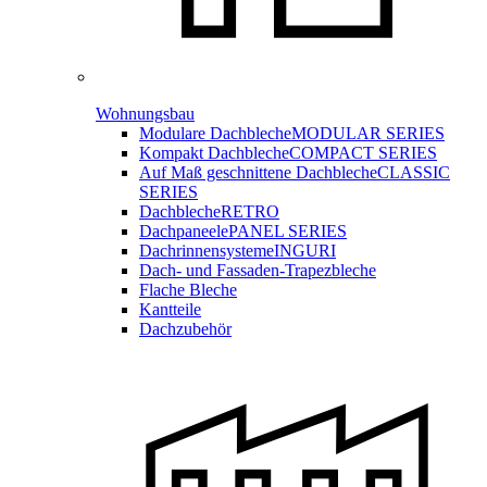
Wohnungsbau
Modulare Dachbleche
MODULAR SERIES
Kompakt Dachbleche
COMPACT SERIES
Auf Maß geschnittene Dachbleche
CLASSIC
SERIES
Dachbleche
RETRO
Dachpaneele
PANEL SERIES
Dachrinnensysteme
INGURI
Dach- und Fassaden-
Trapezbleche
Flache Bleche
Kantteile
Dachzubehör