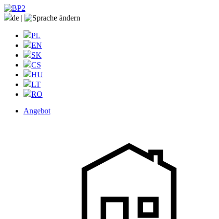
de
|
PL
EN
SK
CS
HU
LT
RO
Angebot