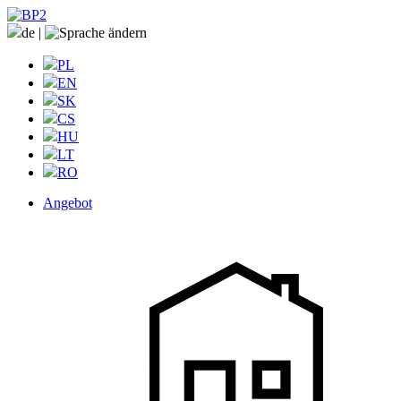
de
|
PL
EN
SK
CS
HU
LT
RO
Angebot