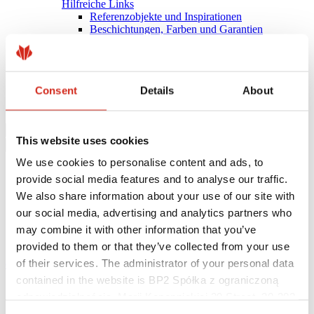
Hilfreiche Links
Referenzobjekte und Inspirationen
Beschichtungen, Farben und Garantien
Garantie-Registrierung
Herunterladen
BIM-Bibliothek
PRODUKT ANFRAGEN
Consent
Details
About
Herunterladen
Kontakt
This website uses cookies
We use cookies to personalise content and ads, to
provide social media features and to analyse our traffic.
We also share information about your use of our site with
our social media, advertising and analytics partners who
may combine it with other information that you’ve
provided to them or that they’ve collected from your use
of their services. The administrator of your personal data
eProfil
contained in the website is BP2 Spółka z ograniczoną
Startseite
odpowiedzialnością, Marii Konopnickiej 29 Street, 30-302
Architekten
Kraków. KRS 0000369912, NIP 6762431701, REGON