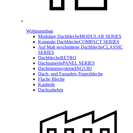
Wohnungsbau
Modulare Dachbleche
MODULAR SERIES
Kompakt Dachbleche
COMPACT SERIES
Auf Maß geschnittene Dachbleche
CLASSIC
SERIES
Dachbleche
RETRO
Dachpaneele
PANEL SERIES
Dachrinnensysteme
INGURI
Dach- und Fassaden-
Trapezbleche
Flache Bleche
Kantteile
Dachzubehör