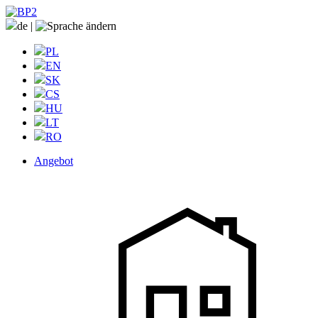
de
|
PL
EN
SK
CS
HU
LT
RO
Angebot