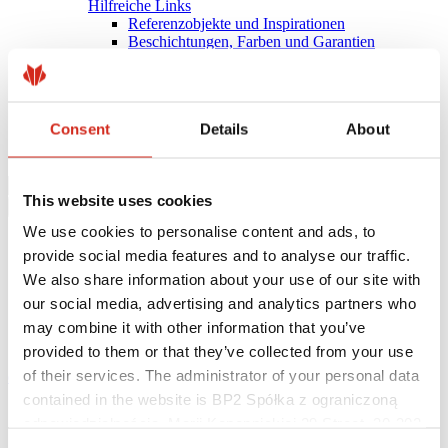
Hilfreiche Links
Referenzobjekte und Inspirationen
Beschichtungen, Farben und Garantien
Garantie-Registrierung
Herunterladen
BIM-Bibliothek
PRODUKT ANFRAGEN
Consent
Details
About
Herunterladen
Kontakt
This website uses cookies
We use cookies to personalise content and ads, to
provide social media features and to analyse our traffic.
We also share information about your use of our site with
our social media, advertising and analytics partners who
may combine it with other information that you’ve
provided to them or that they’ve collected from your use
of their services. The administrator of your personal data
eProfil
contained in the website is BP2 Spółka z ograniczoną
Startseite
odpowiedzialnością, Marii Konopnickiej 29 Street, 30-302
Einzelkundek
Kraków. KRS 0000369912, NIP 6762431701, REGON