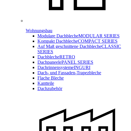
Wohnungsbau
Modulare Dachbleche
MODULAR SERIES
Kompakt Dachbleche
COMPACT SERIES
Auf Maß geschnittene Dachbleche
CLASSIC
SERIES
Dachbleche
RETRO
Dachpaneele
PANEL SERIES
Dachrinnensysteme
INGURI
Dach- und Fassaden-
Trapezbleche
Flache Bleche
Kantteile
Dachzubehör