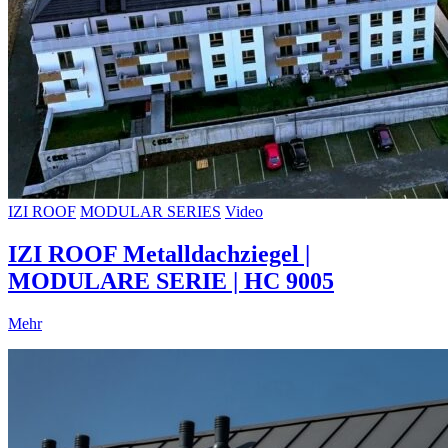
IZI ROOF
MODULAR SERIES
Video
IZI ROOF Metalldachziegel |
MODULARE SERIE | HC 9005
Mehr