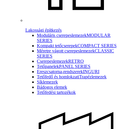
Lakossági építkezés
Moduláris cserepeslemezek
MODULAR
SERIES
Kompakt tetőcserepek
COMPACT SERIES
Méretre vágott cserepeslemezek
CLASSIC
SERIES
Cserepeslemezek
RETRO
Tetőpanelek
PANEL SERIES
Ereszcsatorna-rendszerek
INGURI
Tetőfedő és homlokzati
Trapézlemezek
Síklemezek
Bádogos elemek
Tetőfedési tartozékok