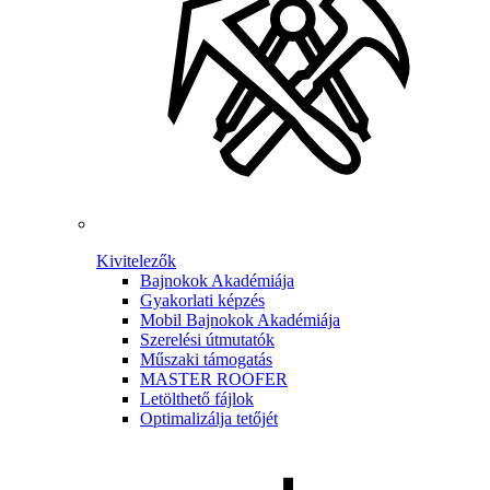
Kivitelezők
Bajnokok Akadémiája
Gyakorlati képzés
Mobil Bajnokok Akadémiája
Szerelési útmutatók
Műszaki támogatás
MASTER ROOFER
Letölthető fájlok
Optimalizálja tetőjét