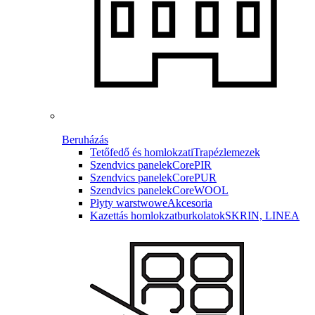
Beruházás
Tetőfedő és homlokzati
Trapézlemezek
Szendvics panelek
CorePIR
Szendvics panelek
CorePUR
Szendvics panelek
CoreWOOL
Płyty warstwowe
Akcesoria
Kazettás homlokzatburkolatok
SKRIN, LINEA