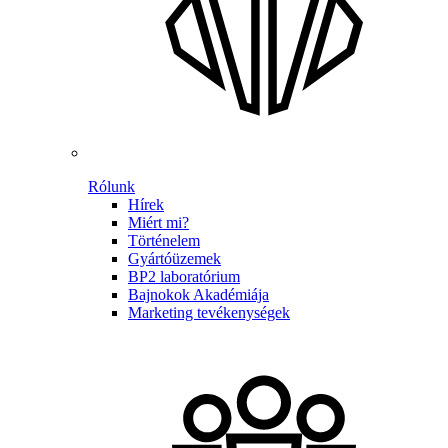
Rólunk
Hírek
Miért mi?
Történelem
Gyártóüzemek
BP2 laboratórium
Bajnokok Akadémiája
Marketing tevékenységek