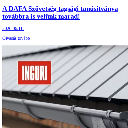
A DAFA Szövetség tagsági tanúsítványa
továbbra is velünk marad!
2026.06.11.
Olvasás tovább