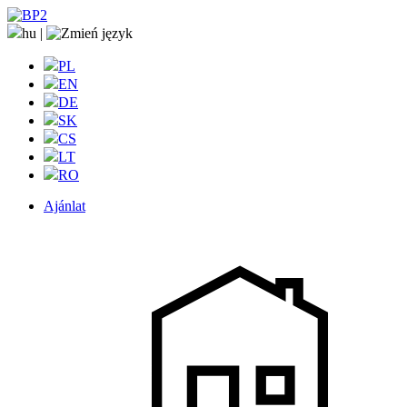
hu
|
PL
EN
DE
SK
CS
LT
RO
Ajánlat