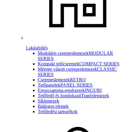
Lakásépítés
Moduláris cserepeslemezek
MODULAR
SERIES
Kompakt tetőcserepek
COMPACT SERIES
Méretre vágott cserepeslemezek
CLASSIC
SERIES
Cserepeslemezek
RETRO
Tetőpanelek
PANEL SERIES
Ereszcsatorna-rendszerek
INGURI
Tetőfedő és homlokzati
Trapézlemezek
Síklemezek
Bádogos elemek
Tetőfedési tartozékok