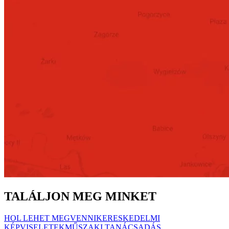
TALÁLJON MEG MINKET
HOL LEHET MEGVENNI
KERESKEDELMI
KÉPVISELETEK
MŰSZAKI TANÁCSADÁS