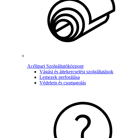
Acélipari Szolgáltatóközpont
Vágási és áttekercselési szolgáltatások
Lemezek perforálása
Védelem és csomagolás