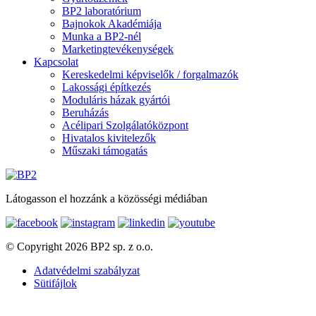
BP2 laboratórium
Bajnokok Akadémiája
Munka a BP2-nél
Marketingtevékenységek
Kapcsolat
Kereskedelmi képviselők / forgalmazók
Lakossági építkezés
Moduláris házak gyártói
Beruházás
Acélipari Szolgálatóközpont
Hivatalos kivitelezők
Műszaki támogatás
Látogasson el hozzánk a közösségi médiában
© Copyright 2026 BP2 sp. z o.o.
Adatvédelmi szabályzat
Sütifájlok