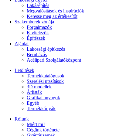
Lakásépítés
Megvalósítások és inspirációk
Keresse meg az értékesítőt
Szakemberek zónája
Forgalmazók
Kivitelezők
Építészek
Ajánlat
Lakossági építkezés
Beruházás
Acélipari Szolgálatóközpont
Letöltések
Termékkatalógusok
Szerelési utasítások
3D modellek
Árlisták
Grafikai anyagok
Egyéb
Termékkártyák
Rólunk
Miért mi?
Cégünk története
Gyártóüzemek