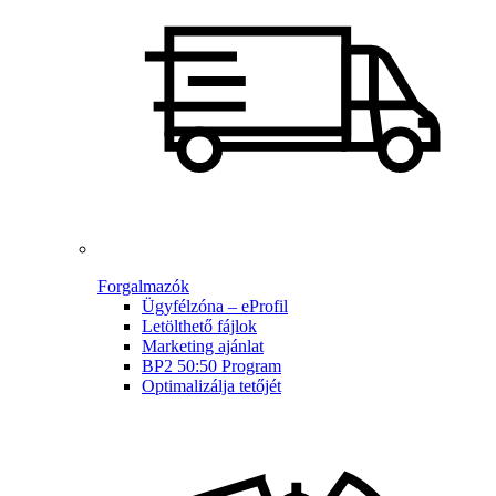
Forgalmazók
Ügyfélzóna – eProfil
Letölthető fájlok
Marketing ajánlat
BP2 50:50 Program
Optimalizálja tetőjét