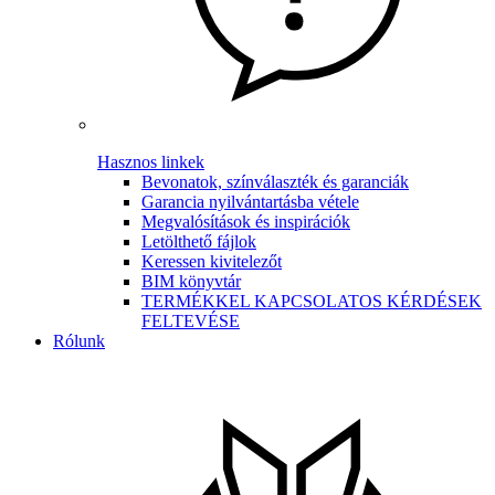
Hasznos linkek
Bevonatok, színválaszték és garanciák
Garancia nyilvántartásba vétele
Megvalósítások és inspirációk
Letölthető fájlok
Keressen kivitelezőt
BIM könyvtár
TERMÉKKEL KAPCSOLATOS KÉRDÉSEK
FELTEVÉSE
Rólunk