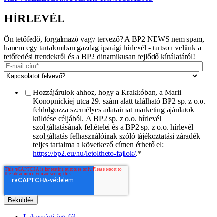
HÍRLEVÉL
Ön tetőfedő, forgalmazó vagy tervező? A BP2 NEWS nem spam,
hanem egy tartalomban gazdag iparági hírlevél - tartson velünk a
tetőfedési trendekről és a BP2 dinamikusan fejlődő kínálatáról!
Hozzájárulok ahhoz, hogy a Krakkóban, a Marii
Konopnickiej utca 29. szám alatt található BP2 sp. z o.o.
feldolgozza személyes adataimat marketing ajánlatok
küldése céljából. A BP2 sp. z o.o. hírlevél
szolgáltatásának feltételei és a BP2 sp. z o.o. hírlevél
szolgáltatás felhasználóinak szóló tájékoztatási záradék
teljes tartalma a következő címen érhető el:
https://bp2.eu/hu/letoltheto-fajlok/
.
*
Lakossági ügyfél