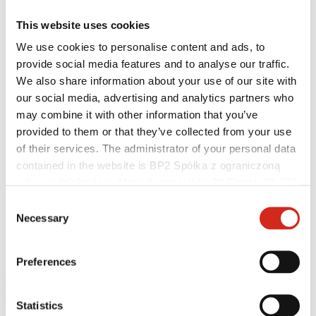
This website uses cookies
We use cookies to personalise content and ads, to
provide social media features and to analyse our traffic.
We also share information about your use of our site with
our social media, advertising and analytics partners who
may combine it with other information that you’ve
provided to them or that they’ve collected from your use
Hasznos linkek
of their services. The administrator of your personal data
Bevonatok, színválaszték és garanciák
contained in the website is BP2 Spółka z ograniczoną
Garancia nyilvántartásba vétele
Megvalósítások és inspirációk
odpowiedzialnością, Marii Konopnickiej 29 Street, 30-302
Letölthető fájlok
Kraków. KRS 0000369912, NIP 6762431701, REGON
Consent
Keressen értékesítőt/ kivitelezőt
121387608.
Necessary
Hol lehet megvásárolni?
Selection
BIM könyvtárak
Letölthető
Kapcsolat
Preferences
Statistics