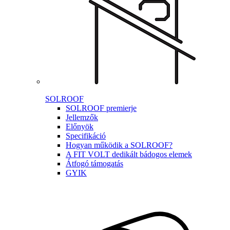
SOLROOF
SOLROOF premierje
Jellemzők
Előnyök
Specifikáció
Hogyan működik a SOLROOF?
A FIT VOLT dedikált bádogos elemek
Átfogó támogatás
GYIK