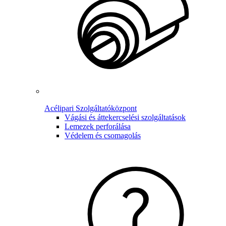
Acélipari Szolgáltatóközpont
Vágási és áttekercselési szolgáltatások
Lemezek perforálása
Védelem és csomagolás