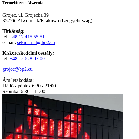
Termelőüzem Alwernia
Grojec, ul. Grojecka 39
32-566 Alwernia k/Krakowa (Lengyelország)
Titkárság:
tel.
+48 12 415 55 51
e-mail:
sekretariat@bp2.eu
Kiskereskedelmi osztály:
tel.
+48 12 628 03 00
grojec@bp2.eu
Áru lerakodása:
Hétfő - péntek 6:30 - 21:00
Szombat 6:30 – 11:00