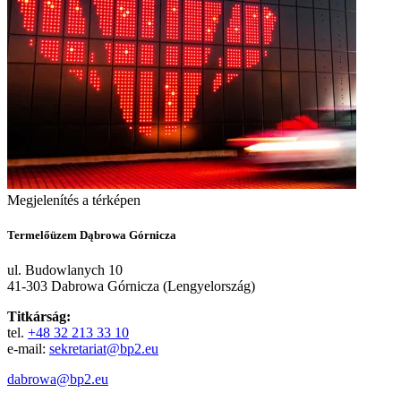
Megjelenítés a térképen
Termelőüzem Dąbrowa Górnicza
ul. Budowlanych 10
41-303 Dabrowa Górnicza (Lengyelország)
Titkárság:
tel.
+48 32 213 33 10
e-mail:
sekretariat@bp2.eu
dabrowa@bp2.eu