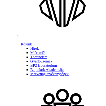
Rólunk
Hírek
Miért mi?
Történelem
Gyártóüzemek
BP2 laboratórium
Bajnokok Akadémiája
Marketing tevékenységek