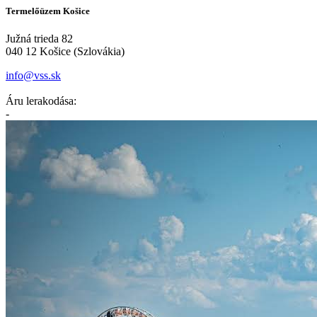
Termelőüzem Košice
Južná trieda 82
040 12 Košice (Szlovákia)
info@vss.sk
Áru lerakodása:
-