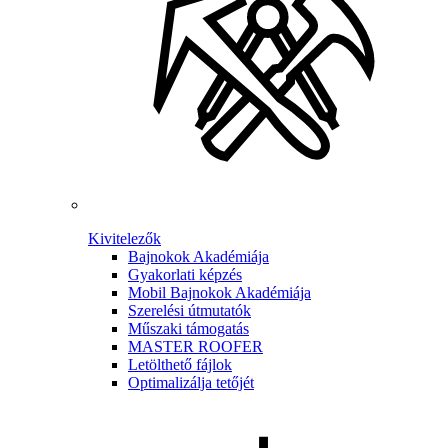
Kivitelezők
Bajnokok Akadémiája
Gyakorlati képzés
Mobil Bajnokok Akadémiája
Szerelési útmutatók
Műszaki támogatás
MASTER ROOFER
Letölthető fájlok
Optimalizálja tetőjét