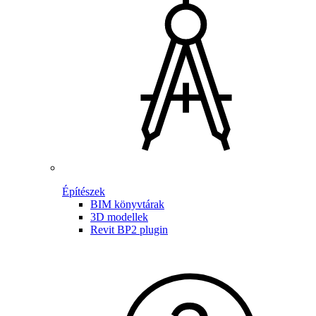
Építészek
BIM könyvtárak
3D modellek
Revit BP2 plugin