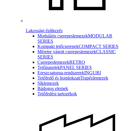
Lakossági építkezés
Moduláris cserepeslemezek
MODULAR
SERIES
Kompakt tetőcserepek
COMPACT SERIES
Méretre vágott cserepeslemezek
CLASSIC
SERIES
Cserepeslemezek
RETRO
Tetőpanelek
PANEL SERIES
Ereszcsatorna-rendszerek
INGURI
Tetőfedő és homlokzati
Trapézlemezek
Síklemezek
Bádogos elemek
Tetőfedési tartozékok