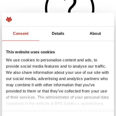
Consent
Details
About
This website uses cookies
Hasznos linkek
Bevonatok, színválaszték és garanciák
We use cookies to personalise content and ads, to
Garancia nyilvántartásba vétele
provide social media features and to analyse our traffic.
Megvalósítások és inspirációk
Letölthető fájlok
We also share information about your use of our site with
Keressen értékesítőt/ kivitelezőt
our social media, advertising and analytics partners who
Hol lehet megvásárolni?
may combine it with other information that you’ve
BIM könyvtárak
Letölthető
provided to them or that they’ve collected from your use
Kapcsolat
of their services. The administrator of your personal data
contained in the website is BP2 Spółka z ograniczoną
odpowiedzialnością, Marii Konopnickiej 29 Street, 30-302
Kraków. KRS 0000369912, NIP 6762431701, REGON