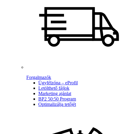
Forgalmazók
Ügyfélzóna – eProfil
Letölthető fájlok
Marketing ajánlat
BP2 50:50 Program
Optimalizálja tetőjét