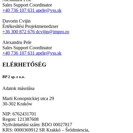
Sales Support Coordinator
+40 736 107 631
apele@vss.sk
Davorin Cvijin
Értékesítési Projektmenedzser
+36 300 872 676
dcvijin@impro.ro
Alexandru Pele
Sales Support Coordinator
+40 736 107 631
apele@vss.sk
ELÉRHETŐSÉG
BP 2 sp. z o.o.
Adatok másolása
Marii Konopnickiej utca 29
30-302 Kraków
NIP: 6762431701
Regon: 121387608
Nyilvántartási szám: BDO 00027817
KRS: 0000369912 SR Krakkó – Śródmiescia,