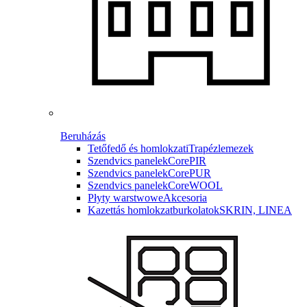
Beruházás
Tetőfedő és homlokzati
Trapézlemezek
Szendvics panelek
CorePIR
Szendvics panelek
CorePUR
Szendvics panelek
CoreWOOL
Płyty warstwowe
Akcesoria
Kazettás homlokzatburkolatok
SKRIN, LINEA