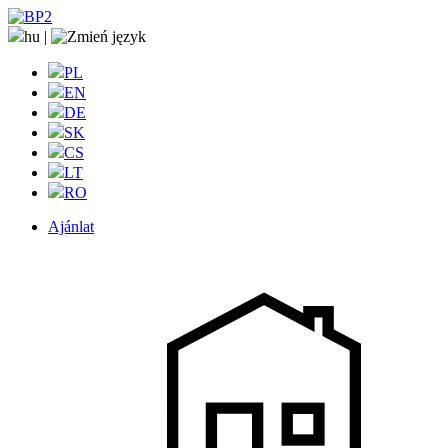
hu
|
PL
EN
DE
SK
CS
LT
RO
Ajánlat