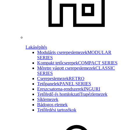
Lakásépítés
Moduláris cserepeslemezek
MODULAR
SERIES
Kompakt tetőcserepek
COMPACT SERIES
Méretre vágott cserepeslemezek
CLASSIC
SERIES
Cserepeslemezek
RETRO
Tetőpanelek
PANEL SERIES
Ereszcsatorna-rendszerek
INGURI
Tetőfedő és homlokzati
Trapézlemezek
Síklemezek
Bádogos elemek
Tetőfedési tartozékok