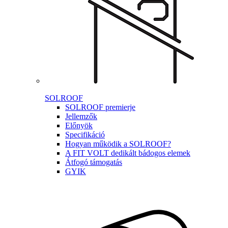
SOLROOF
SOLROOF premierje
Jellemzők
Előnyök
Specifikáció
Hogyan működik a SOLROOF?
A FIT VOLT dedikált bádogos elemek
Átfogó támogatás
GYIK