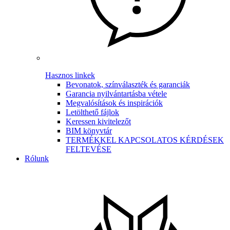
Hasznos linkek
Bevonatok, színválaszték és garanciák
Garancia nyilvántartásba vétele
Megvalósítások és inspirációk
Letölthető fájlok
Keressen kivitelezőt
BIM könyvtár
TERMÉKKEL KAPCSOLATOS KÉRDÉSEK
FELTEVÉSE
Rólunk