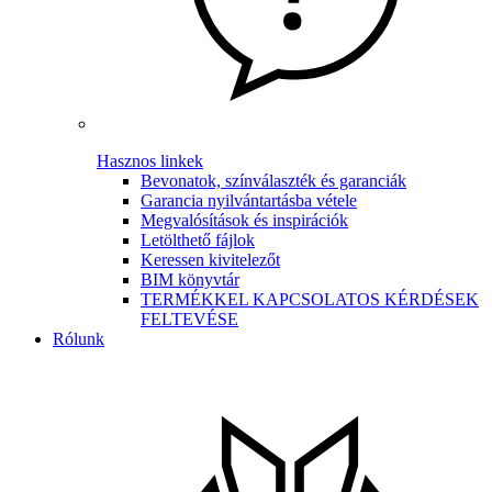
Hasznos linkek
Bevonatok, színválaszték és garanciák
Garancia nyilvántartásba vétele
Megvalósítások és inspirációk
Letölthető fájlok
Keressen kivitelezőt
BIM könyvtár
TERMÉKKEL KAPCSOLATOS KÉRDÉSEK
FELTEVÉSE
Rólunk