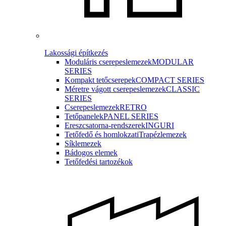
Lakossági építkezés
Moduláris cserepeslemezek
MODULAR
SERIES
Kompakt tetőcserepek
COMPACT SERIES
Méretre vágott cserepeslemezek
CLASSIC
SERIES
Cserepeslemezek
RETRO
Tetőpanelek
PANEL SERIES
Ereszcsatorna-rendszerek
INGURI
Tetőfedő és homlokzati
Trapézlemezek
Síklemezek
Bádogos elemek
Tetőfedési tartozékok