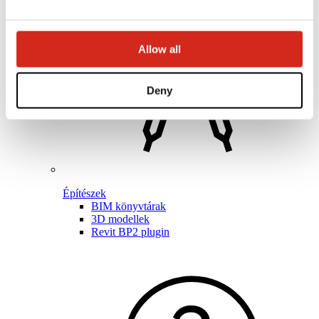
Allow all
Deny
Építészek
BIM könyvtárak
3D modellek
Revit BP2 plugin