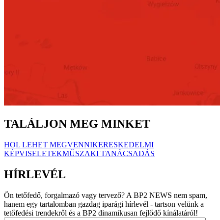
TALÁLJON MEG MINKET
HOL LEHET MEGVENNI
KERESKEDELMI
KÉPVISELETEK
MŰSZAKI TANÁCSADÁS
HÍRLEVÉL
Ön tetőfedő, forgalmazó vagy tervező? A BP2 NEWS nem spam,
hanem egy tartalomban gazdag iparági hírlevél - tartson velünk a
tetőfedési trendekről és a BP2 dinamikusan fejlődő kínálatáról!