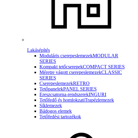
Lakásépítés
Moduláris cserepeslemezek
MODULAR
SERIES
Kompakt tetőcserepek
COMPACT SERIES
Méretre vágott cserepeslemezek
CLASSIC
SERIES
Cserepeslemezek
RETRO
Tetőpanelek
PANEL SERIES
Ereszcsatorna-rendszerek
INGURI
Tetőfedő és homlokzati
Trapézlemezek
Síklemezek
Bádogos elemek
Tetőfedési tartozékok