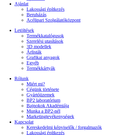
Ajánlat
Lakossági építkezés
Beruházás
Acélipari Szolgálatóközpont
Letöltések
Termékkatalógusok
Szerelési utasítások
3D modellek
Árlisták
Grafikai anyagok
Egyéb
Termékkártyák
Rólunk
Miért mi?
Cégünk története
Gyártóüzemek
BP2 laboratórium
Bajnokok Akadémiája
Munka a BP2-nél
Marketingtevékenységek
Kapcsolat
Kereskedelmi képviselők / forgalmazók
Lakossági építkezés