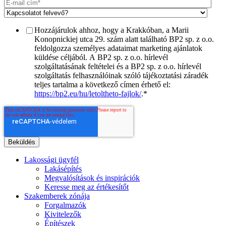
Hozzájárulok ahhoz, hogy a Krakkóban, a Marii
Konopnickiej utca 29. szám alatt található BP2 sp. z o.o.
feldolgozza személyes adataimat marketing ajánlatok
küldése céljából. A BP2 sp. z o.o. hírlevél
szolgáltatásának feltételei és a BP2 sp. z o.o. hírlevél
szolgáltatás felhasználóinak szóló tájékoztatási záradék
teljes tartalma a következő címen érhető el:
https://bp2.eu/hu/letoltheto-fajlok/
.
*
Lakossági ügyfél
Lakásépítés
Megvalósítások és inspirációk
Keresse meg az értékesítőt
Szakemberek zónája
Forgalmazók
Kivitelezők
Építészek