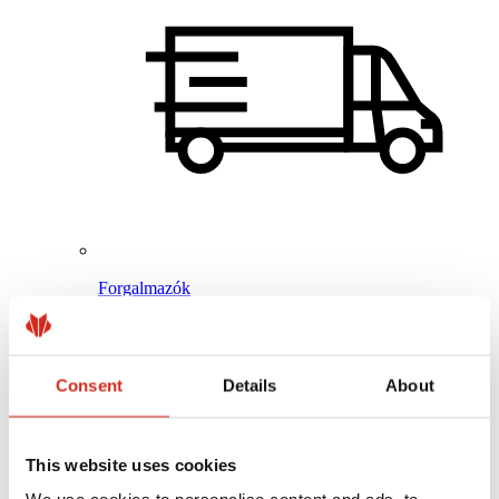
Forgalmazók
Ügyfélzóna – eProfil
Letölthető fájlok
Marketing ajánlat
BP2 50:50 Program
Consent
Details
About
Optimalizálja tetőjét
This website uses cookies