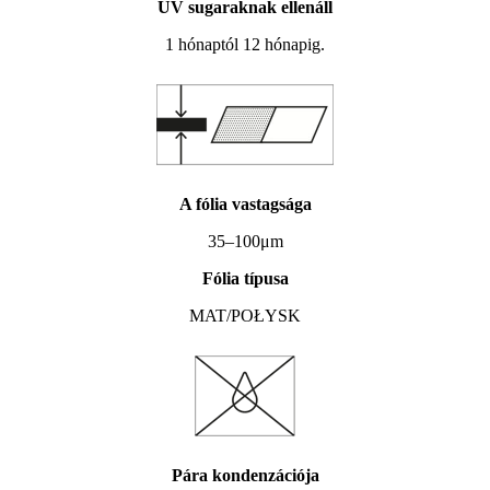
UV sugaraknak ellenáll
1 hónaptól 12 hónapig.
A fólia vastagsága
35–100μm
Fólia típusa
MAT/POŁYSK
Pára kondenzációja