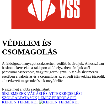
VÉDELEM ÉS
CSOMAGOLÁS
A feldolgozott anyagot szakszerűen védjük és tároljuk. A hosszában
hasított tekercseket a raklapon álló helyzetben tároljuk acél
pántokkal összekötve, vagy zsugorfóli§zva. A táblás síklemezek
esetében a válogatás és a csomagolás az egyedi igényekhez igazodik
a beérkezett megrendelésnek megfelelően.
Nézze meg a többi szolgáltatást:
SÍKLEMEZEK
VÁGÁSI ÉS ÁTTEKERCSELÉSI
SZOLGÁLTATÁSOK
LEMEZ PERFORÁCIÓ
KÉRJEN TERMÉKET