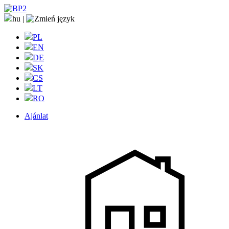
hu
|
PL
EN
DE
SK
CS
LT
RO
Ajánlat