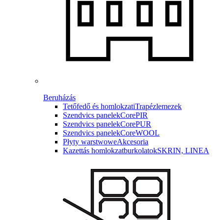
Beruházás
Tetőfedő és homlokzati
Trapézlemezek
Szendvics panelek
CorePIR
Szendvics panelek
CorePUR
Szendvics panelek
CoreWOOL
Płyty warstwowe
Akcesoria
Kazettás homlokzatburkolatok
SKRIN, LINEA