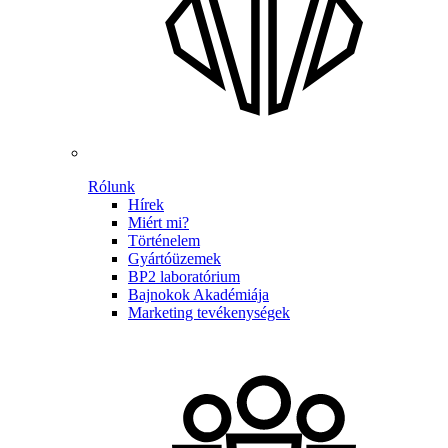
Rólunk
Hírek
Miért mi?
Történelem
Gyártóüzemek
BP2 laboratórium
Bajnokok Akadémiája
Marketing tevékenységek