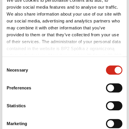
We use cookies to personalise content and ads, to
provide social media features and to analyse our traffic.
We also share information about your use of our site with
our social media, advertising and analytics partners who
may combine it with other information that you’ve
provided to them or that they’ve collected from your use
of their services. The administrator of your personal data
contained in the website is BP2 Spółka z ograniczoną
odpowiedzialnością, Marii Konopnickiej 29 Street, 30-302
Kraków. KRS 0000369912, NIP 6762431701, REGON
Consent
Kivitelezők
121387608.
Necessary
Selection
Bajnokok Akadémiája
Gyakorlati képzés
Mobil Bajnokok Akadémiája
Preferences
Szerelési útmutatók
Műszaki támogatás
MASTER ROOFER
Letölthető fájlok
Statistics
Optimalizálja tetőjét
Marketing