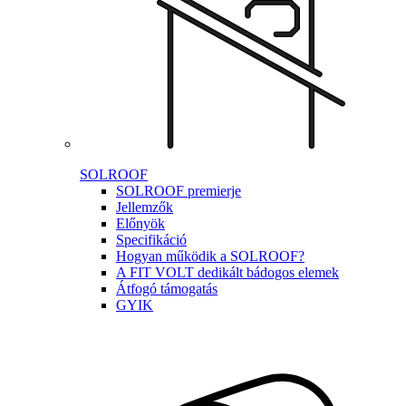
SOLROOF
SOLROOF premierje
Jellemzők
Előnyök
Specifikáció
Hogyan működik a SOLROOF?
A FIT VOLT dedikált bádogos elemek
Átfogó támogatás
GYIK