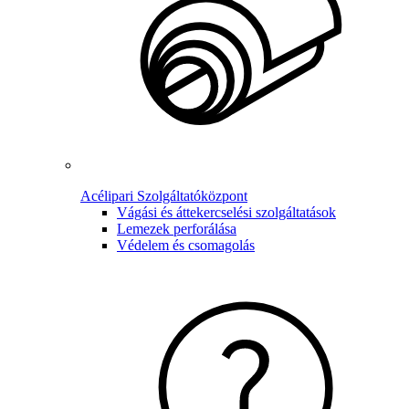
Acélipari Szolgáltatóközpont
Vágási és áttekercselési szolgáltatások
Lemezek perforálása
Védelem és csomagolás