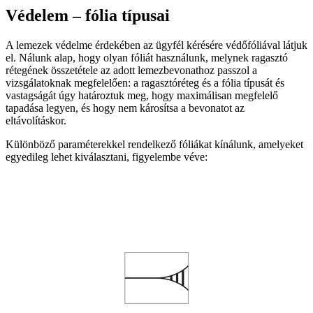
Védelem – fólia típusai
A lemezek védelme érdekében az ügyfél kérésére védőfóliával látjuk
el. Nálunk alap, hogy olyan fóliát használunk, melynek ragasztó
rétegének összetétele az adott lemezbevonathoz passzol a
vizsgálatoknak megfelelően: a ragasztóréteg és a fólia típusát és
vastagságát úgy határoztuk meg, hogy maximálisan megfelelő
tapadása legyen, és hogy nem károsítsa a bevonatot az
eltávolításkor.
Különböző paraméterekkel rendelkező fóliákat kínálunk, amelyeket
egyedileg lehet kiválasztani, figyelembe véve: