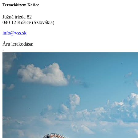
Termelőüzem Košice
Južná trieda 82
040 12 Košice (Szlovákia)
info@vss.sk
Áru lerakodása:
-