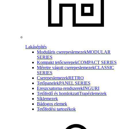
Lakásépítés
Moduláris cserepeslemezek
MODULAR
SERIES
Kompakt tetőcserepek
COMPACT SERIES
Méretre vágott cserepeslemezek
CLASSIC
SERIES
Cserepeslemezek
RETRO
Tetőpanelek
PANEL SERIES
Ereszcsatorna-rendszerek
INGURI
Tetőfedő és homlokzati
Trapézlemezek
Síklemezek
Bádogos elemek
Tetőfedési tartozékok