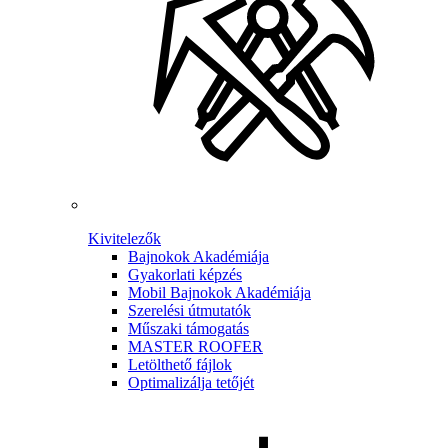
Kivitelezők
Bajnokok Akadémiája
Gyakorlati képzés
Mobil Bajnokok Akadémiája
Szerelési útmutatók
Műszaki támogatás
MASTER ROOFER
Letölthető fájlok
Optimalizálja tetőjét