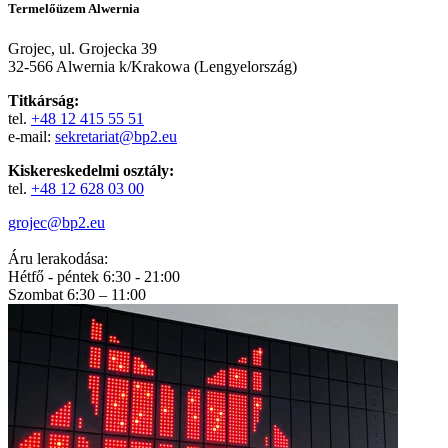
Termelőüzem Alwernia
Grojec, ul. Grojecka 39
32-566 Alwernia k/Krakowa (Lengyelország)
Titkárság:
tel.
+48 12 415 55 51
e-mail:
sekretariat@bp2.eu
Kiskereskedelmi osztály:
tel.
+48 12 628 03 00
grojec@bp2.eu
Áru lerakodása:
Hétfő - péntek 6:30 - 21:00
Szombat 6:30 – 11:00