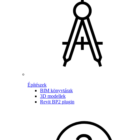
Építészek
BIM könyvtárak
3D modellek
Revit BP2 plugin