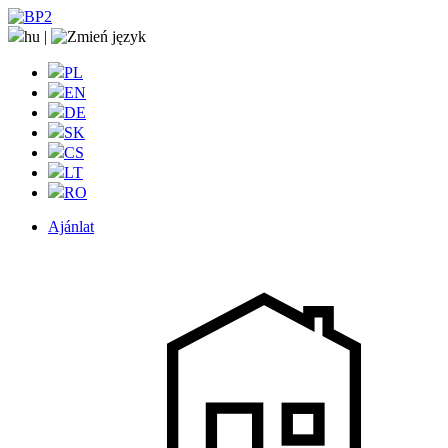
hu
|
PL
EN
DE
SK
CS
LT
RO
Ajánlat