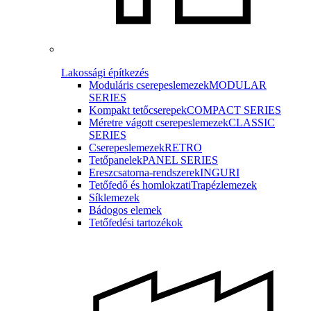
Lakossági építkezés
Moduláris cserepeslemezek
MODULAR
SERIES
Kompakt tetőcserepek
COMPACT SERIES
Méretre vágott cserepeslemezek
CLASSIC
SERIES
Cserepeslemezek
RETRO
Tetőpanelek
PANEL SERIES
Ereszcsatorna-rendszerek
INGURI
Tetőfedő és homlokzati
Trapézlemezek
Síklemezek
Bádogos elemek
Tetőfedési tartozékok