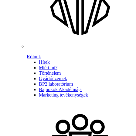
Rólunk
Hírek
Miért mi?
Történelem
Gyártóüzemek
BP2 laboratórium
Bajnokok Akadémiája
Marketing tevékenységek