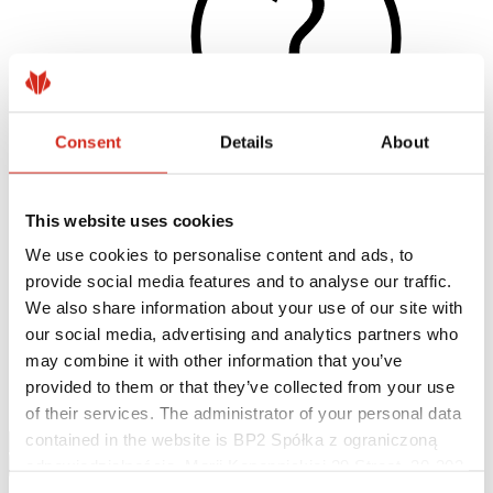
Consent
Details
About
This website uses cookies
Hasznos linkek
Bevonatok, színválaszték és garanciák
We use cookies to personalise content and ads, to
Garancia nyilvántartásba vétele
provide social media features and to analyse our traffic.
Megvalósítások és inspirációk
Letölthető fájlok
We also share information about your use of our site with
Keressen értékesítőt/ kivitelezőt
our social media, advertising and analytics partners who
Hol lehet megvásárolni?
may combine it with other information that you’ve
BIM könyvtárak
Letölthető
provided to them or that they’ve collected from your use
Kapcsolat
of their services. The administrator of your personal data
contained in the website is BP2 Spółka z ograniczoną
odpowiedzialnością, Marii Konopnickiej 29 Street, 30-302
Kraków. KRS 0000369912, NIP 6762431701, REGON