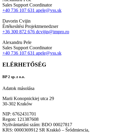
Sales Support Coordinator
+40 736 107 631
apele@vss.sk
Davorin Cvijin
Értékesítési Projektmenedzser
+36 300 872 676
dcvijin@impro.ro
Alexandru Pele
Sales Support Coordinator
+40 736 107 631
apele@vss.sk
ELÉRHETŐSÉG
BP 2 sp. z o.o.
Adatok másolása
Marii Konopnickiej utca 29
30-302 Kraków
NIP: 6762431701
Regon: 121387608
Nyilvántartási szám: BDO 00027817
KRS: 0000369912 SR Krakkó – Śródmiescia,