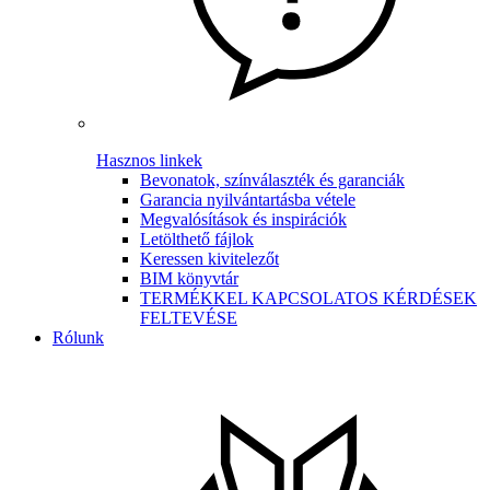
Hasznos linkek
Bevonatok, színválaszték és garanciák
Garancia nyilvántartásba vétele
Megvalósítások és inspirációk
Letölthető fájlok
Keressen kivitelezőt
BIM könyvtár
TERMÉKKEL KAPCSOLATOS KÉRDÉSEK
FELTEVÉSE
Rólunk