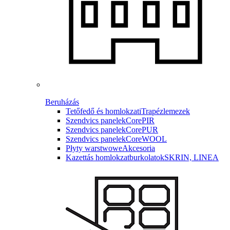
Beruházás
Tetőfedő és homlokzati
Trapézlemezek
Szendvics panelek
CorePIR
Szendvics panelek
CorePUR
Szendvics panelek
CoreWOOL
Płyty warstwowe
Akcesoria
Kazettás homlokzatburkolatok
SKRIN, LINEA