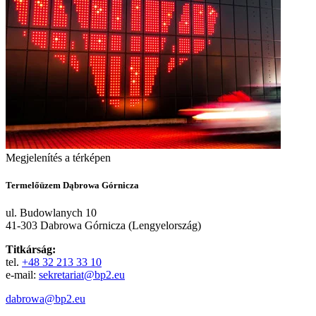
Megjelenítés a térképen
Termelőüzem Dąbrowa Górnicza
ul. Budowlanych 10
41-303 Dabrowa Górnicza (Lengyelország)
Titkárság:
tel.
+48 32 213 33 10
e-mail:
sekretariat@bp2.eu
dabrowa@bp2.eu