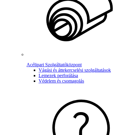
Acélipari Szolgáltatóközpont
Vágási és áttekercselési szolgáltatások
Lemezek perforálása
Védelem és csomagolás