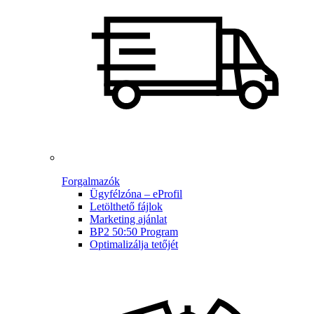
Forgalmazók
Ügyfélzóna – eProfil
Letölthető fájlok
Marketing ajánlat
BP2 50:50 Program
Optimalizálja tetőjét