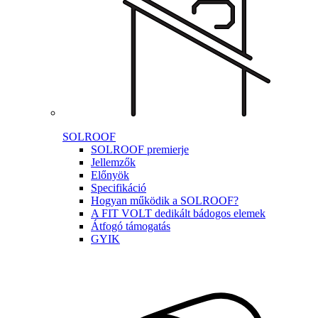
SOLROOF
SOLROOF premierje
Jellemzők
Előnyök
Specifikáció
Hogyan működik a SOLROOF?
A FIT VOLT dedikált bádogos elemek
Átfogó támogatás
GYIK