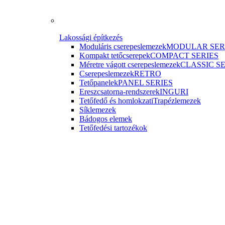
Lakossági építkezés
Moduláris cserepeslemezek
MODULAR SER
Kompakt tetőcserepek
COMPACT SERIES
Méretre vágott cserepeslemezek
CLASSIC S
Cserepeslemezek
RETRO
Tetőpanelek
PANEL SERIES
Ereszcsatorna-rendszerek
INGURI
Tetőfedő és homlokzati
Trapézlemezek
Síklemezek
Bádogos elemek
Tetőfedési tartozékok