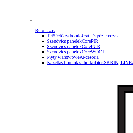
Beruházás
Tetőfedő és homlokzati
Trapézlemezek
Szendvics panelek
CorePIR
Szendvics panelek
CorePUR
Szendvics panelek
CoreWOOL
Płyty warstwowe
Akcesoria
Kazettás homlokzatburkolatok
SKRIN, LINE