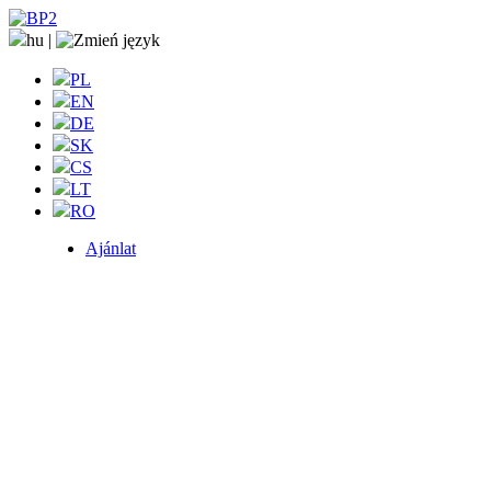
hu
|
PL
EN
DE
SK
CS
LT
RO
Ajánlat