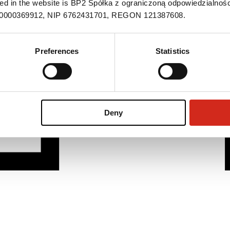
ned in the website is BP2 Spółka z ograniczoną odpowiedzialnośc
S 0000369912, NIP 6762431701, REGON 121387608.
Preferences
Statistics
Deny