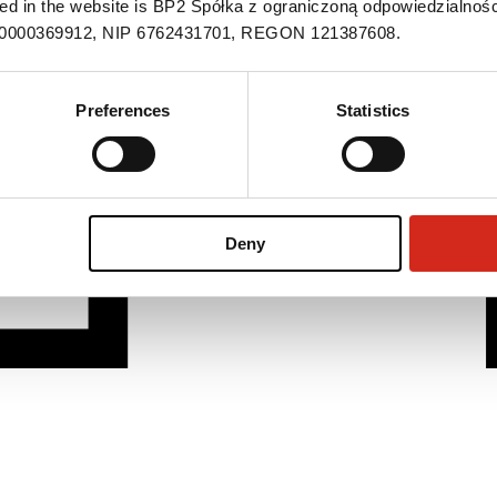
ned in the website is BP2 Spółka z ograniczoną odpowiedzialnośc
S 0000369912, NIP 6762431701, REGON 121387608.
Preferences
Statistics
Deny