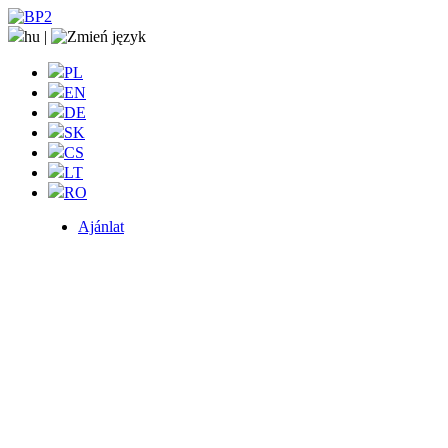
hu
|
PL
EN
DE
SK
CS
LT
RO
Ajánlat