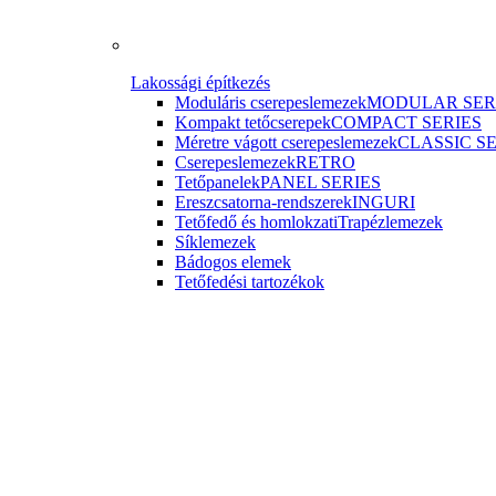
Lakossági építkezés
Moduláris cserepeslemezek
MODULAR SER
Kompakt tetőcserepek
COMPACT SERIES
Méretre vágott cserepeslemezek
CLASSIC S
Cserepeslemezek
RETRO
Tetőpanelek
PANEL SERIES
Ereszcsatorna-rendszerek
INGURI
Tetőfedő és homlokzati
Trapézlemezek
Síklemezek
Bádogos elemek
Tetőfedési tartozékok