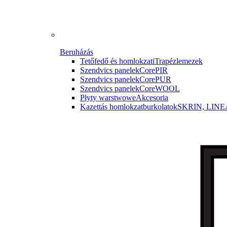
Beruházás
Tetőfedő és homlokzati
Trapézlemezek
Szendvics panelek
CorePIR
Szendvics panelek
CorePUR
Szendvics panelek
CoreWOOL
Płyty warstwowe
Akcesoria
Kazettás homlokzatburkolatok
SKRIN, LINE