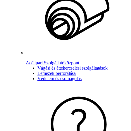
Acélipari Szolgáltatóközpont
Vágási és áttekercselési szolgáltatások
Lemezek perforálása
Védelem és csomagolás