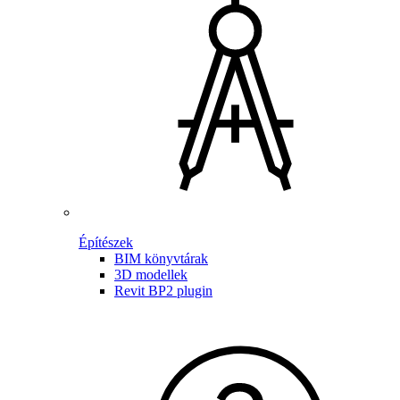
Építészek
BIM könyvtárak
3D modellek
Revit BP2 plugin