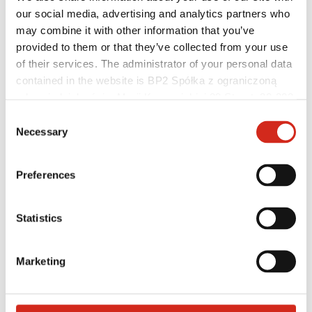
our social media, advertising and analytics partners who
may combine it with other information that you’ve
provided to them or that they’ve collected from your use
of their services. The administrator of your personal data
contained in the website is BP2 Spółka z ograniczoną
odpowiedzialnością, Marii Konopnickiej 29 Street, 30-302
Kraków. KRS 0000369912, NIP 6762431701, REGON
Consent
121387608.
Necessary
Selection
Preferences
Forgalmazók
Ügyfélzóna – eProfil
Letölthető fájlok
Marketing ajánlat
Statistics
BP2 50:50 Program
Optimalizálja tetőjét
Marketing