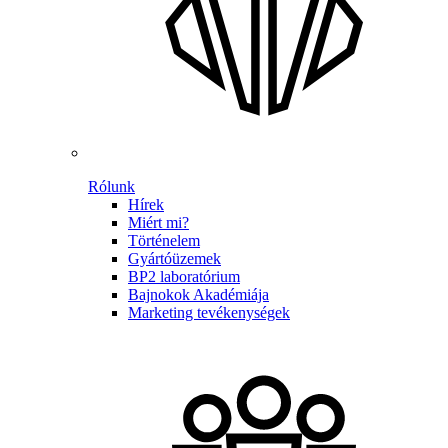
Rólunk
Hírek
Miért mi?
Történelem
Gyártóüzemek
BP2 laboratórium
Bajnokok Akadémiája
Marketing tevékenységek