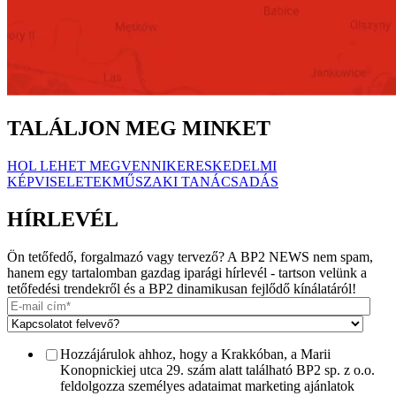
TALÁLJON MEG MINKET
HOL LEHET MEGVENNI
KERESKEDELMI
KÉPVISELETEK
MŰSZAKI TANÁCSADÁS
HÍRLEVÉL
Ön tetőfedő, forgalmazó vagy tervező? A BP2 NEWS nem spam,
hanem egy tartalomban gazdag iparági hírlevél - tartson velünk a
tetőfedési trendekről és a BP2 dinamikusan fejlődő kínálatáról!
Hozzájárulok ahhoz, hogy a Krakkóban, a Marii
Konopnickiej utca 29. szám alatt található BP2 sp. z o.o.
feldolgozza személyes adataimat marketing ajánlatok