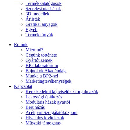
Termékkatalógusok
Szerelési utasítások
3D modellek
Árlisták
Grafikai anyagok
Egyéb
Termékkártyák
Rólunk
Miért mi?
Cégünk története
Gyártóüzemek
BP2 laboratórium
Bajnokok Akadémiája
Munka a BP2-nél
Marketingtevékenységek
Kapcsolat
Kereskedelmi képviselők / forgalmazók
Lakossági építkezés
Moduláris házak gyártói
Beruházás
Acélipari Szolgálatóközpont
Hivatalos kivitelezők
Műszaki támogatás