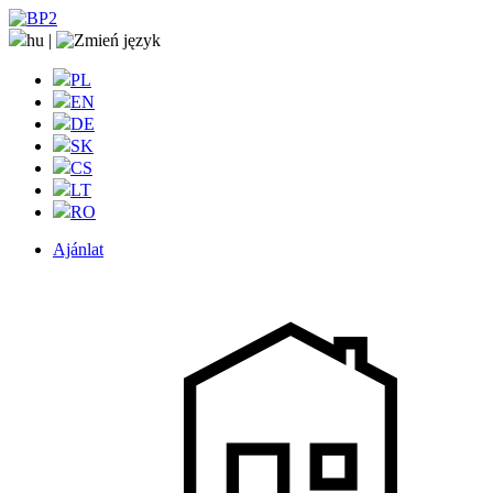
hu
|
PL
EN
DE
SK
CS
LT
RO
Ajánlat