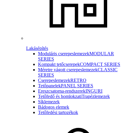
Lakásépítés
Moduláris cserepeslemezek
MODULAR
SERIES
Kompakt tetőcserepek
COMPACT SERIES
Méretre vágott cserepeslemezek
CLASSIC
SERIES
Cserepeslemezek
RETRO
Tetőpanelek
PANEL SERIES
Ereszcsatorna-rendszerek
INGURI
Tetőfedő és homlokzati
Trapézlemezek
Síklemezek
Bádogos elemek
Tetőfedési tartozékok