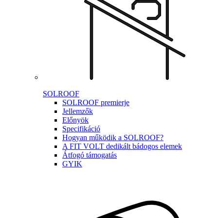
SOLROOF
SOLROOF premierje
Jellemzők
Előnyök
Specifikáció
Hogyan működik a SOLROOF?
A FIT VOLT dedikált bádogos elemek
Átfogó támogatás
GYIK