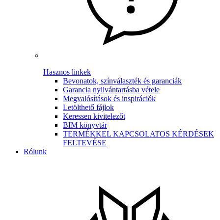
Hasznos linkek
Bevonatok, színválaszték és garanciák
Garancia nyilvántartásba vétele
Megvalósítások és inspirációk
Letölthető fájlok
Keressen kivitelezőt
BIM könyvtár
TERMÉKKEL KAPCSOLATOS KÉRDÉSEK
FELTEVÉSE
Rólunk