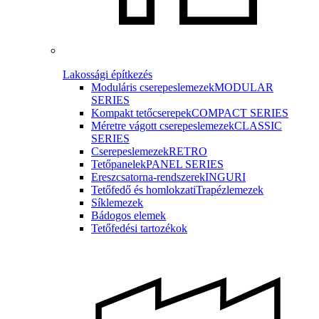
Lakossági építkezés
Moduláris cserepeslemezek
MODULAR
SERIES
Kompakt tetőcserepek
COMPACT SERIES
Méretre vágott cserepeslemezek
CLASSIC
SERIES
Cserepeslemezek
RETRO
Tetőpanelek
PANEL SERIES
Ereszcsatorna-rendszerek
INGURI
Tetőfedő és homlokzati
Trapézlemezek
Síklemezek
Bádogos elemek
Tetőfedési tartozékok