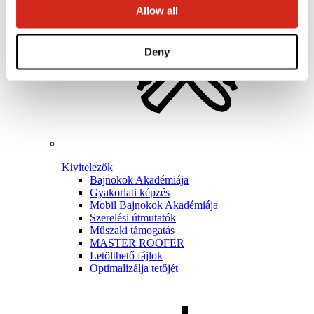
Allow all
Deny
Kivitelezők
Bajnokok Akadémiája
Gyakorlati képzés
Mobil Bajnokok Akadémiája
Szerelési útmutatók
Műszaki támogatás
MASTER ROOFER
Letölthető fájlok
Optimalizálja tetőjét