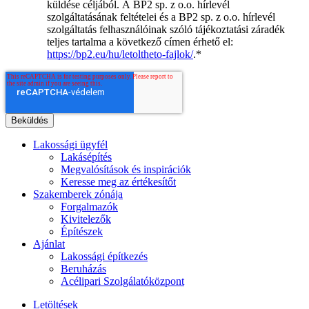
küldése céljából. A BP2 sp. z o.o. hírlevél
szolgáltatásának feltételei és a BP2 sp. z o.o. hírlevél
szolgáltatás felhasználóinak szóló tájékoztatási záradék
teljes tartalma a következő címen érhető el:
https://bp2.eu/hu/letoltheto-fajlok/
.
*
Lakossági ügyfél
Lakásépítés
Megvalósítások és inspirációk
Keresse meg az értékesítőt
Szakemberek zónája
Forgalmazók
Kivitelezők
Építészek
Ajánlat
Lakossági építkezés
Beruházás
Acélipari Szolgálatóközpont
Letöltések