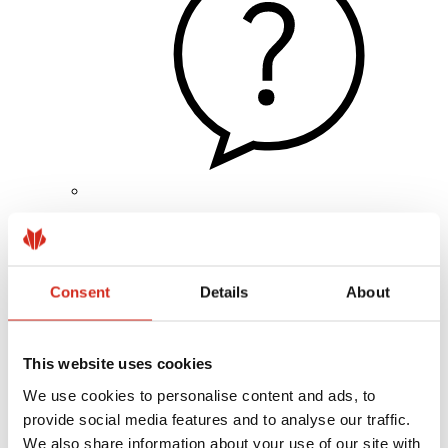
Hasznos linkek
Bevonatok, színválaszték és garanciák
Garancia nyilvántartásba vétele
Megvalósítások és inspirációk
Consent
Details
About
Letölthető fájlok
Hol lehet megvásárolni?
Keressen kivitelezőt
BIM könyvtárak
This website uses cookies
Szakembereknek
We use cookies to personalise content and ads, to
provide social media features and to analyse our traffic.
We also share information about your use of our site with