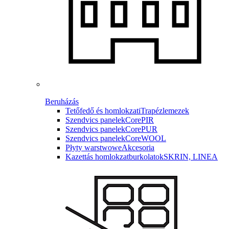
Beruházás
Tetőfedő és homlokzati
Trapézlemezek
Szendvics panelek
CorePIR
Szendvics panelek
CorePUR
Szendvics panelek
CoreWOOL
Płyty warstwowe
Akcesoria
Kazettás homlokzatburkolatok
SKRIN, LINEA