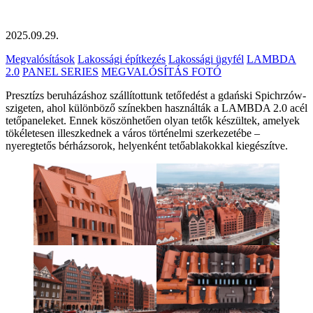
2025.09.29.
Megvalósítások
Lakossági építkezés
Lakossági ügyfél
LAMBDA
2.0
PANEL SERIES
MEGVALÓSÍTÁS FOTÓ
Presztízs beruházáshoz szállítottunk tetőfedést a gdański Spichrzów-
szigeten, ahol különböző színekben használták a LAMBDA 2.0 acél
tetőpaneleket. Ennek köszönhetően olyan tetők készültek, amelyek
tökéletesen illeszkednek a város történelmi szerkezetébe –
nyeregtetős bérházsorok, helyenként tetőablakokkal kiegészítve.