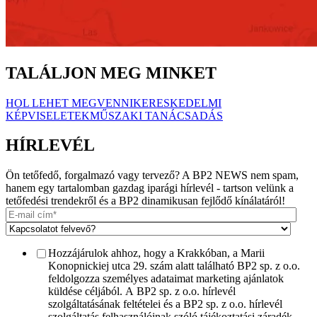
TALÁLJON MEG MINKET
HOL LEHET MEGVENNI
KERESKEDELMI
KÉPVISELETEK
MŰSZAKI TANÁCSADÁS
HÍRLEVÉL
Ön tetőfedő, forgalmazó vagy tervező? A BP2 NEWS nem spam,
hanem egy tartalomban gazdag iparági hírlevél - tartson velünk a
tetőfedési trendekről és a BP2 dinamikusan fejlődő kínálatáról!
Hozzájárulok ahhoz, hogy a Krakkóban, a Marii
Konopnickiej utca 29. szám alatt található BP2 sp. z o.o.
feldolgozza személyes adataimat marketing ajánlatok
küldése céljából. A BP2 sp. z o.o. hírlevél
szolgáltatásának feltételei és a BP2 sp. z o.o. hírlevél
szolgáltatás felhasználóinak szóló tájékoztatási záradék