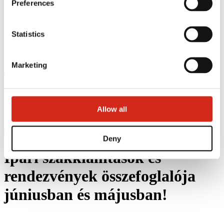
Preferences
Statistics
Marketing
eProfil
Homepage
Hírek
Ipari szakkiállítások és rendezvények összefoglalója júniusban
Allow all
és májusban!
Vissza a hírekhez
Deny
Ipari szakkiállítások és
rendezvények összefoglalója
júniusban és májusban!