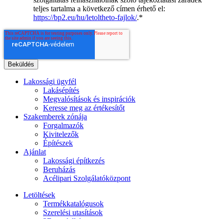
teljes tartalma a következő címen érhető el:
https://bp2.eu/hu/letoltheto-fajlok/
.
*
Lakossági ügyfél
Lakásépítés
Megvalósítások és inspirációk
Keresse meg az értékesítőt
Szakemberek zónája
Forgalmazók
Kivitelezők
Építészek
Ajánlat
Lakossági építkezés
Beruházás
Acélipari Szolgálatóközpont
Letöltések
Termékkatalógusok
Szerelési utasítások