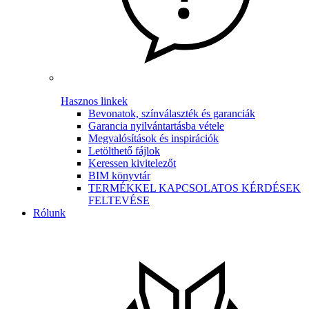
Hasznos linkek
Bevonatok, színválaszték és garanciák
Garancia nyilvántartásba vétele
Megvalósítások és inspirációk
Letölthető fájlok
Keressen kivitelezőt
BIM könyvtár
TERMÉKKEL KAPCSOLATOS KÉRDÉSEK
FELTEVÉSE
Rólunk