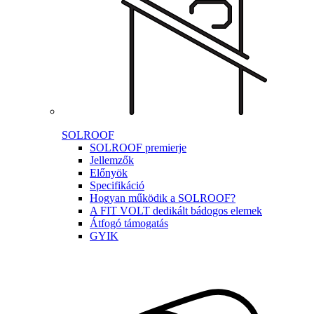
SOLROOF
SOLROOF premierje
Jellemzők
Előnyök
Specifikáció
Hogyan működik a SOLROOF?
A FIT VOLT dedikált bádogos elemek
Átfogó támogatás
GYIK