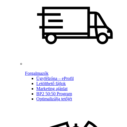
Forgalmazók
Ügyfélzóna – eProfil
Letölthető fájlok
Marketing ajánlat
BP2 50:50 Program
Optimalizálja tetőjét