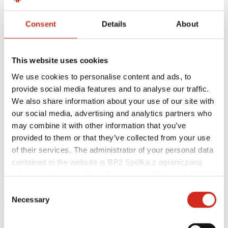
Consent
Details
About
This website uses cookies
We use cookies to personalise content and ads, to
provide social media features and to analyse our traffic.
We also share information about your use of our site with
Hasznos linkek
our social media, advertising and analytics partners who
Bevonatok, színválaszték és garanciák
Garancia nyilvántartásba vétele
may combine it with other information that you’ve
Megvalósítások és inspirációk
provided to them or that they’ve collected from your use
Letölthető fájlok
of their services. The administrator of your personal data
Keressen értékesítőt/ kivitelezőt
Hol lehet megvásárolni?
contained in the website is BP2 Spółka z ograniczoną
BIM könyvtárak
odpowiedzialnością, Marii Konopnickiej 29 Street, 30-302
Letölthető
Kraków. KRS 0000369912, NIP 6762431701, REGON
Kapcsolat
Consent
121387608.
Necessary
Selection