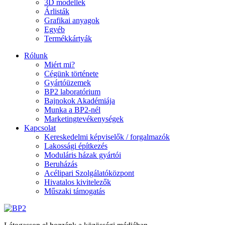
3D modellek
Árlisták
Grafikai anyagok
Egyéb
Termékkártyák
Rólunk
Miért mi?
Cégünk története
Gyártóüzemek
BP2 laboratórium
Bajnokok Akadémiája
Munka a BP2-nél
Marketingtevékenységek
Kapcsolat
Kereskedelmi képviselők / forgalmazók
Lakossági építkezés
Moduláris házak gyártói
Beruházás
Acélipari Szolgálatóközpont
Hivatalos kivitelezők
Műszaki támogatás