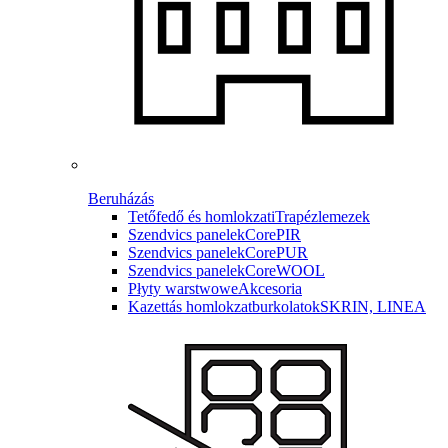
Beruházás
Tetőfedő és homlokzati
Trapézlemezek
Szendvics panelek
CorePIR
Szendvics panelek
CorePUR
Szendvics panelek
CoreWOOL
Płyty warstwowe
Akcesoria
Kazettás homlokzatburkolatok
SKRIN, LINEA