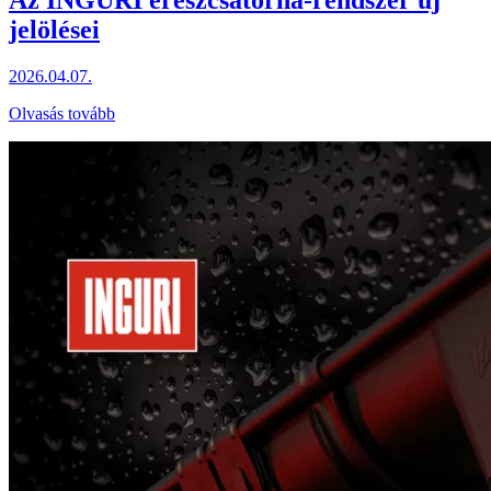
Az INGURI ereszcsatorna-rendszer új
jelölései
2026.04.07.
Olvasás tovább