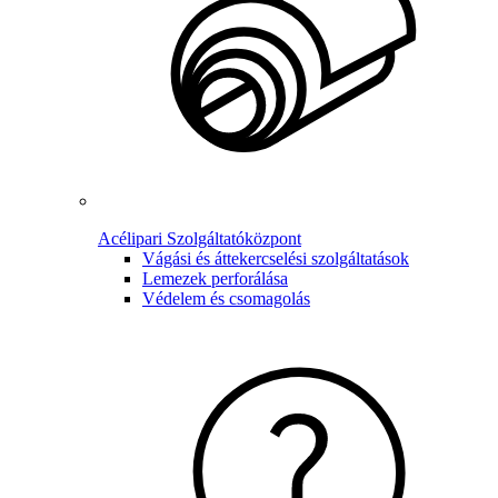
Acélipari Szolgáltatóközpont
Vágási és áttekercselési szolgáltatások
Lemezek perforálása
Védelem és csomagolás