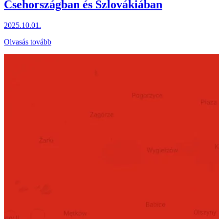
Csehországban és Szlovákiában
2025.10.01.
Olvasás tovább