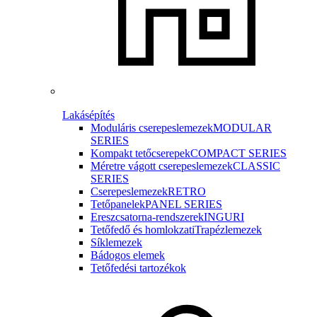
Lakásépítés
Moduláris cserepeslemezek
MODULAR
SERIES
Kompakt tetőcserepek
COMPACT SERIES
Méretre vágott cserepeslemezek
CLASSIC
SERIES
Cserepeslemezek
RETRO
Tetőpanelek
PANEL SERIES
Ereszcsatorna-rendszerek
INGURI
Tetőfedő és homlokzati
Trapézlemezek
Síklemezek
Bádogos elemek
Tetőfedési tartozékok