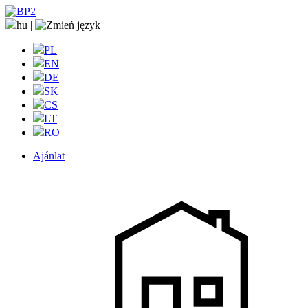
hu
|
PL
EN
DE
SK
CS
LT
RO
Ajánlat