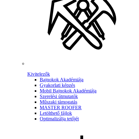
Kivitelezők
Bajnokok Akadémiája
Gyakorlati képzés
Mobil Bajnokok Akadémiája
Szerelési útmutatók
Műszaki támogatás
MASTER ROOFER
Letölthető fájlok
Optimalizálja tetőjét