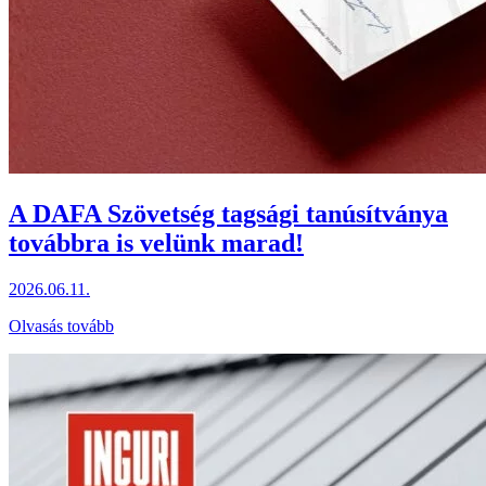
A DAFA Szövetség tagsági tanúsítványa
továbbra is velünk marad!
2026.06.11.
Olvasás tovább