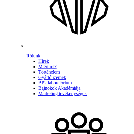
Rólunk
Hírek
Miért mi?
Történelem
Gyártóüzemek
BP2 laboratórium
Bajnokok Akadémiája
Marketing tevékenységek