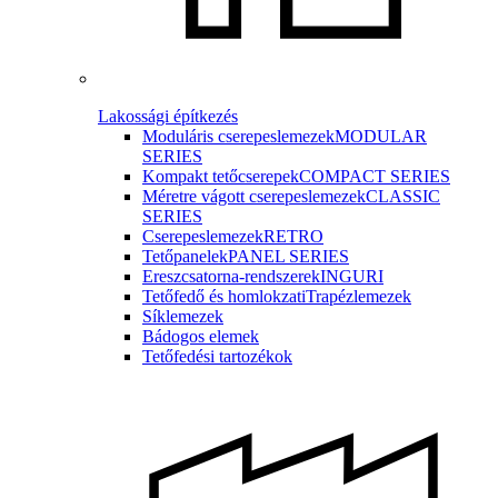
Lakossági építkezés
Moduláris cserepeslemezek
MODULAR
SERIES
Kompakt tetőcserepek
COMPACT SERIES
Méretre vágott cserepeslemezek
CLASSIC
SERIES
Cserepeslemezek
RETRO
Tetőpanelek
PANEL SERIES
Ereszcsatorna-rendszerek
INGURI
Tetőfedő és homlokzati
Trapézlemezek
Síklemezek
Bádogos elemek
Tetőfedési tartozékok