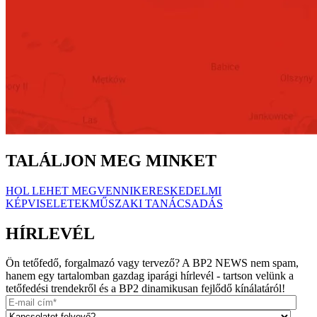
TALÁLJON MEG MINKET
HOL LEHET MEGVENNI
KERESKEDELMI
KÉPVISELETEK
MŰSZAKI TANÁCSADÁS
HÍRLEVÉL
Ön tetőfedő, forgalmazó vagy tervező? A BP2 NEWS nem spam,
hanem egy tartalomban gazdag iparági hírlevél - tartson velünk a
tetőfedési trendekről és a BP2 dinamikusan fejlődő kínálatáról!