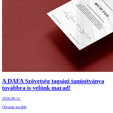
A DAFA Szövetség tagsági tanúsítványa
továbbra is velünk marad!
2026.06.11.
Olvasás tovább