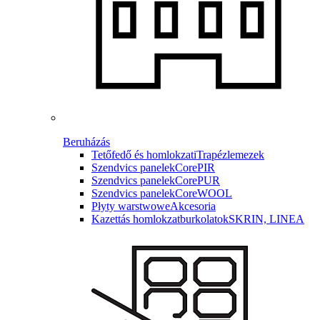
Beruházás
Tetőfedő és homlokzati
Trapézlemezek
Szendvics panelek
CorePIR
Szendvics panelek
CorePUR
Szendvics panelek
CoreWOOL
Płyty warstwowe
Akcesoria
Kazettás homlokzatburkolatok
SKRIN, LINEA