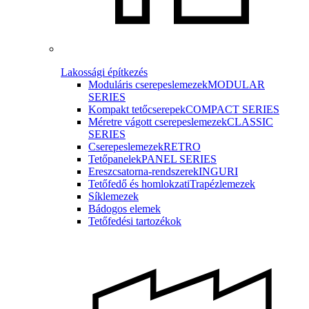
Lakossági építkezés
Moduláris cserepeslemezek
MODULAR
SERIES
Kompakt tetőcserepek
COMPACT SERIES
Méretre vágott cserepeslemezek
CLASSIC
SERIES
Cserepeslemezek
RETRO
Tetőpanelek
PANEL SERIES
Ereszcsatorna-rendszerek
INGURI
Tetőfedő és homlokzati
Trapézlemezek
Síklemezek
Bádogos elemek
Tetőfedési tartozékok