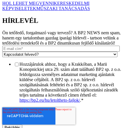
HOL LEHET MEGVENNI
KERESKEDELMI
KÉPVISELETEK
MŰSZAKI TANÁCSADÁS
HÍRLEVÉL
Ön tetőfedő, forgalmazó vagy tervező? A BP2 NEWS nem spam,
hanem egy tartalomban gazdag iparági hírlevél - tartson velünk a
tetőfedési trendekről és a BP2 dinamikusan fejlődő kínálatáról!
Hozzájárulok ahhoz, hogy a Krakkóban, a Marii
Konopnickiej utca 29. szám alatt található BP2 sp. z o.o.
feldolgozza személyes adataimat marketing ajánlatok
küldése céljából. A BP2 sp. z o.o. hírlevél
szolgáltatásának feltételei és a BP2 sp. z o.o. hírlevél
szolgáltatás felhasználóinak szóló tájékoztatási záradék
teljes tartalma a következő címen érhető el:
https://bp2.eu/hu/letoltheto-fajlok/
.
*