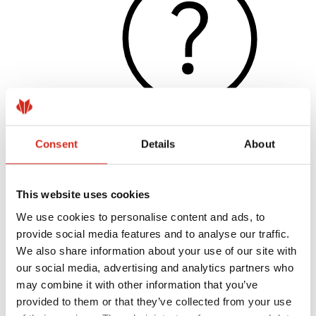
Consent
Details
About
Hasznos linkek
Bevonatok, színválaszték és garanciák
Garancia nyilvántartásba vétele
This website uses cookies
Megvalósítások és inspirációk
Letölthető fájlok
We use cookies to personalise content and ads, to
Hol lehet megvásárolni?
provide social media features and to analyse our traffic.
Keressen kivitelezőt
BIM könyvtárak
We also share information about your use of our site with
Szakembereknek
our social media, advertising and analytics partners who
may combine it with other information that you’ve
provided to them or that they’ve collected from your use