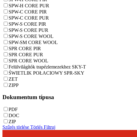
SPW-H CORE PUR
SPW-C CORE PIR
SPW-C CORE PUR
SPW-S CORE PIR
SPW-S CORE PUR
SPW-S CORE WOOL
SPW-SM CORE WOOL
SPR CORE PIR
SPR CORE PUR
SPR CORE WOOL
Felülvilágítók trapézlemezekhez SKY-T
ŚWIETLIK POŁACIOWY SPR-SKY
ZET
ZIPP
Dokumentum típusa
PDF
DOC
ZIP
Szűrés törlése
Törlés
Filtruj