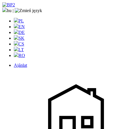
hu
|
PL
EN
DE
SK
CS
LT
RO
Ajánlat