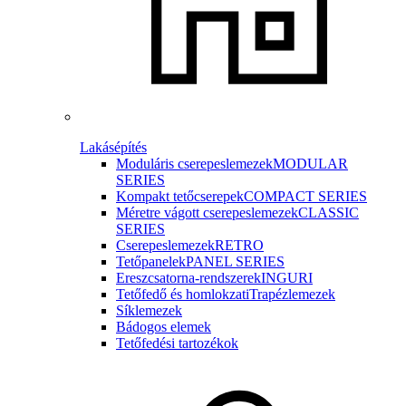
Lakásépítés
Moduláris cserepeslemezek
MODULAR
SERIES
Kompakt tetőcserepek
COMPACT SERIES
Méretre vágott cserepeslemezek
CLASSIC
SERIES
Cserepeslemezek
RETRO
Tetőpanelek
PANEL SERIES
Ereszcsatorna-rendszerek
INGURI
Tetőfedő és homlokzati
Trapézlemezek
Síklemezek
Bádogos elemek
Tetőfedési tartozékok