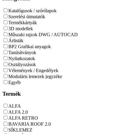
Katalógusok / szórólapok
Szerelési útmutatók
Termékkártyák
3D modellek
Műszaki rajzok DWG / AUTOCAD
Árlisták
BP2 Grafikai anyagok
Tanúsítványok
Nyilatkozatok
Osztályozások
Vélemények / Engedélyek
Moduláris lemezek jegyzéke
Egyéb
Termék
ALFA
ALFA 2.0
ALFA RETRO
BAVARIA ROOF 2.0
SÍKLEMEZ