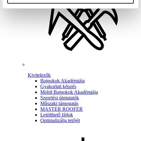
Kivitelezők
Bajnokok Akadémiája
Gyakorlati képzés
Mobil Bajnokok Akadémiája
Szerelési útmutatók
Műszaki támogatás
MASTER ROOFER
Letölthető fájlok
Optimalizálja tetőjét