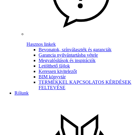
Hasznos linkek
Bevonatok, színválaszték és garanciák
Garancia nyilvántartásba vétele
Megvalósítások és inspirációk
Letölthető fájlok
Keressen kivitelezőt
BIM könyvtár
TERMÉKKEL KAPCSOLATOS KÉRDÉSEK
FELTEVÉSE
Rólunk