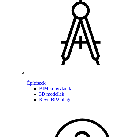
Építészek
BIM könyvtárak
3D modellek
Revit BP2 plugin