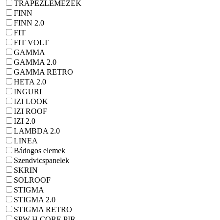
TRAPÉZLEMEZEK
FINN
FINN 2.0
FIT
FIT VOLT
GAMMA
GAMMA 2.0
GAMMA RETRO
HETA 2.0
INGURI
IZI LOOK
IZI ROOF
IZI 2.0
LAMBDA 2.0
LINEA
Bádogos elemek
Szendvicspanelek
SKRIN
SOLROOF
STIGMA
STIGMA 2.0
STIGMA RETRO
SPW-H CORE PIR