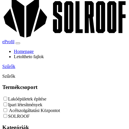
eProfil
Homepage
Letoltheto fajlok
Szűrők
Szűrők
Termékcsoport
Lakóépületek építése
Ipari létesítmények
Acélszolgáltatási Központot
SOLROOF
Kategóriák