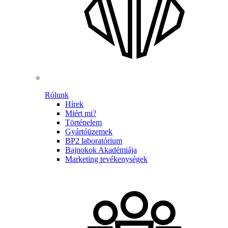
Rólunk
Hírek
Miért mi?
Történelem
Gyártóüzemek
BP2 laboratórium
Bajnokok Akadémiája
Marketing tevékenységek