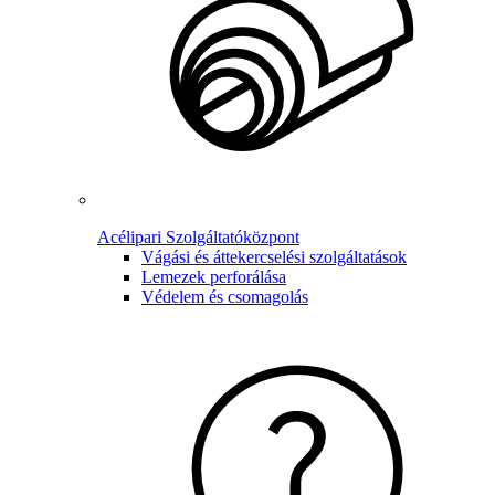
Acélipari Szolgáltatóközpont
Vágási és áttekercselési szolgáltatások
Lemezek perforálása
Védelem és csomagolás