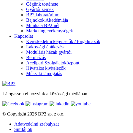
Cégünk története
Gyártóüzemek
BP2 laboratórium
Bajnokok Akadémiája
Munka a BP2-nél
Marketingtevékenységek
Kapcsolat
Kereskedelmi képviselők / forgalmazók
Lakossági építkezés
Moduláris házak gyártói
Beruházás
Acélipari Szolgálatóközpont
Hivatalos kivitelezők
Műszaki támogatás
Látogasson el hozzánk a közösségi médiában
© Copyright 2026 BP2 sp. z o.o.
Adatvédelmi szabályzat
Sütifájlok