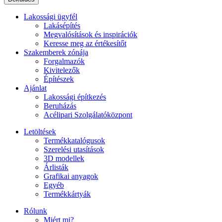
Lakossági ügyfél
Lakásépítés
Megvalósítások és inspirációk
Keresse meg az értékesítőt
Szakemberek zónája
Forgalmazók
Kivitelezők
Építészek
Ajánlat
Lakossági építkezés
Beruházás
Acélipari Szolgálatóközpont
Letöltések
Termékkatalógusok
Szerelési utasítások
3D modellek
Árlisták
Grafikai anyagok
Egyéb
Termékkártyák
Rólunk
Miért mi?