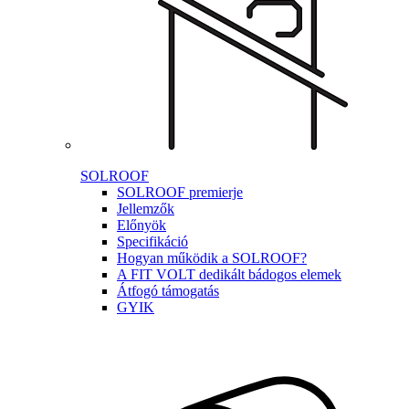
SOLROOF
SOLROOF premierje
Jellemzők
Előnyök
Specifikáció
Hogyan működik a SOLROOF?
A FIT VOLT dedikált bádogos elemek
Átfogó támogatás
GYIK