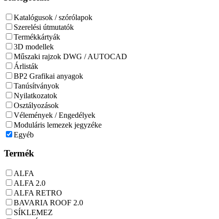
Katalógusok / szórólapok
Szerelési útmutatók
Termékkártyák
3D modellek
Műszaki rajzok DWG / AUTOCAD
Árlisták
BP2 Grafikai anyagok
Tanúsítványok
Nyilatkozatok
Osztályozások
Vélemények / Engedélyek
Moduláris lemezek jegyzéke
Egyéb
Termék
ALFA
ALFA 2.0
ALFA RETRO
BAVARIA ROOF 2.0
SÍKLEMEZ