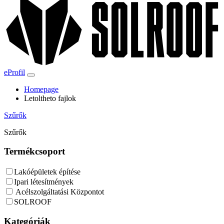
eProfil
Homepage
Letoltheto fajlok
Szűrők
Szűrők
Termékcsoport
Lakóépületek építése
Ipari létesítmények
Acélszolgáltatási Központot
SOLROOF
Kategóriák