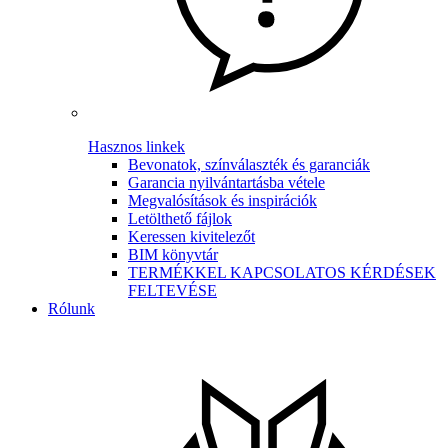
Hasznos linkek
Bevonatok, színválaszték és garanciák
Garancia nyilvántartásba vétele
Megvalósítások és inspirációk
Letölthető fájlok
Keressen kivitelezőt
BIM könyvtár
TERMÉKKEL KAPCSOLATOS KÉRDÉSEK
FELTEVÉSE
Rólunk