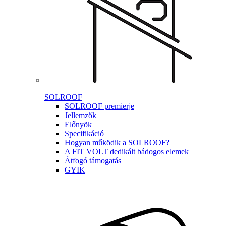
SOLROOF
SOLROOF premierje
Jellemzők
Előnyök
Specifikáció
Hogyan működik a SOLROOF?
A FIT VOLT dedikált bádogos elemek
Átfogó támogatás
GYIK