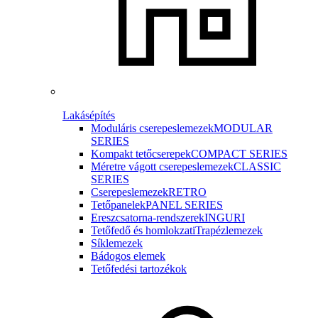
Lakásépítés
Moduláris cserepeslemezek
MODULAR
SERIES
Kompakt tetőcserepek
COMPACT SERIES
Méretre vágott cserepeslemezek
CLASSIC
SERIES
Cserepeslemezek
RETRO
Tetőpanelek
PANEL SERIES
Ereszcsatorna-rendszerek
INGURI
Tetőfedő és homlokzati
Trapézlemezek
Síklemezek
Bádogos elemek
Tetőfedési tartozékok