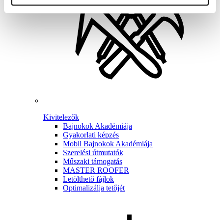
Kivitelezők
Bajnokok Akadémiája
Gyakorlati képzés
Mobil Bajnokok Akadémiája
Szerelési útmutatók
Műszaki támogatás
MASTER ROOFER
Letölthető fájlok
Optimalizálja tetőjét