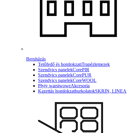
Beruházás
Tetőfedő és homlokzati
Trapézlemezek
Szendvics panelek
CorePIR
Szendvics panelek
CorePUR
Szendvics panelek
CoreWOOL
Płyty warstwowe
Akcesoria
Kazettás homlokzatburkolatok
SKRIN, LINEA