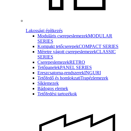
Lakossági építkezés
Moduláris cserepeslemezek
MODULAR
SERIES
Kompakt tetőcserepek
COMPACT SERIES
Méretre vágott cserepeslemezek
CLASSIC
SERIES
Cserepeslemezek
RETRO
Tetőpanelek
PANEL SERIES
Ereszcsatorna-rendszerek
INGURI
Tetőfedő és homlokzati
Trapézlemezek
Síklemezek
Bádogos elemek
Tetőfedési tartozékok