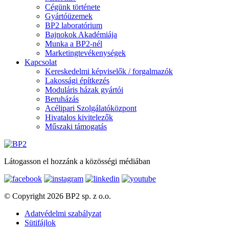
Cégünk története
Gyártóüzemek
BP2 laboratórium
Bajnokok Akadémiája
Munka a BP2-nél
Marketingtevékenységek
Kapcsolat
Kereskedelmi képviselők / forgalmazók
Lakossági építkezés
Moduláris házak gyártói
Beruházás
Acélipari Szolgálatóközpont
Hivatalos kivitelezők
Műszaki támogatás
Látogasson el hozzánk a közösségi médiában
© Copyright 2026 BP2 sp. z o.o.
Adatvédelmi szabályzat
Sütifájlok