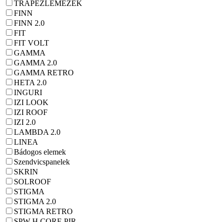
TRAPÉZLEMEZEK
FINN
FINN 2.0
FIT
FIT VOLT
GAMMA
GAMMA 2.0
GAMMA RETRO
HETA 2.0
INGURI
IZI LOOK
IZI ROOF
IZI 2.0
LAMBDA 2.0
LINEA
Bádogos elemek
Szendvicspanelek
SKRIN
SOLROOF
STIGMA
STIGMA 2.0
STIGMA RETRO
SPW-H CORE PIR