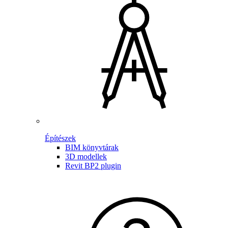
Építészek
BIM könyvtárak
3D modellek
Revit BP2 plugin