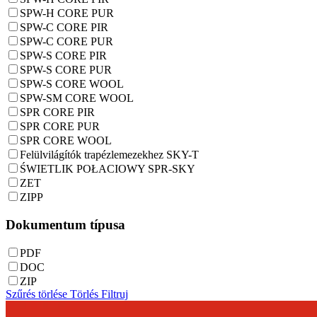
SPW-H CORE PUR
SPW-C CORE PIR
SPW-C CORE PUR
SPW-S CORE PIR
SPW-S CORE PUR
SPW-S CORE WOOL
SPW-SM CORE WOOL
SPR CORE PIR
SPR CORE PUR
SPR CORE WOOL
Felülvilágítók trapézlemezekhez SKY-T
ŚWIETLIK POŁACIOWY SPR-SKY
ZET
ZIPP
Dokumentum típusa
PDF
DOC
ZIP
Szűrés törlése
Törlés
Filtruj