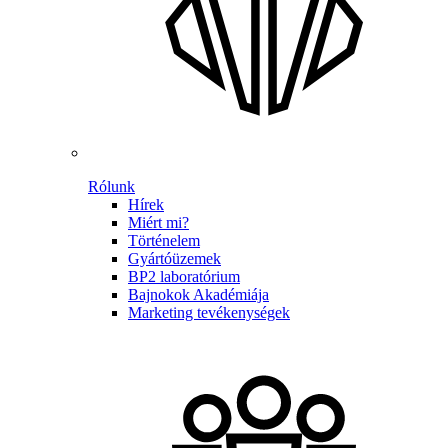
Rólunk
Hírek
Miért mi?
Történelem
Gyártóüzemek
BP2 laboratórium
Bajnokok Akadémiája
Marketing tevékenységek