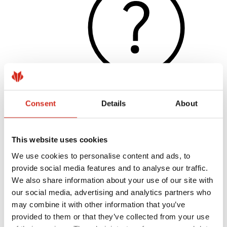
Consent
Details
About
Hasznos linkek
Bevonatok, színválaszték és garanciák
Garancia nyilvántartásba vétele
This website uses cookies
Megvalósítások és inspirációk
Letölthető fájlok
We use cookies to personalise content and ads, to
Hol lehet megvásárolni?
provide social media features and to analyse our traffic.
Keressen kivitelezőt
BIM könyvtárak
We also share information about your use of our site with
Szakembereknek
our social media, advertising and analytics partners who
may combine it with other information that you’ve
provided to them or that they’ve collected from your use