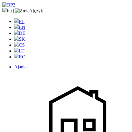
hu
|
PL
EN
DE
SK
CS
LT
RO
Ajánlat