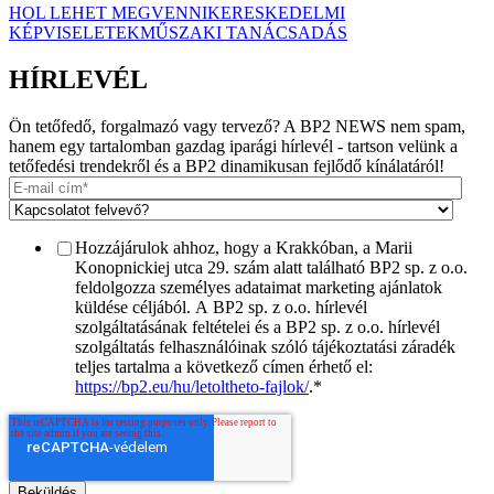
HOL LEHET MEGVENNI
KERESKEDELMI
KÉPVISELETEK
MŰSZAKI TANÁCSADÁS
HÍRLEVÉL
Ön tetőfedő, forgalmazó vagy tervező? A BP2 NEWS nem spam,
hanem egy tartalomban gazdag iparági hírlevél - tartson velünk a
tetőfedési trendekről és a BP2 dinamikusan fejlődő kínálatáról!
Hozzájárulok ahhoz, hogy a Krakkóban, a Marii
Konopnickiej utca 29. szám alatt található BP2 sp. z o.o.
feldolgozza személyes adataimat marketing ajánlatok
küldése céljából. A BP2 sp. z o.o. hírlevél
szolgáltatásának feltételei és a BP2 sp. z o.o. hírlevél
szolgáltatás felhasználóinak szóló tájékoztatási záradék
teljes tartalma a következő címen érhető el:
https://bp2.eu/hu/letoltheto-fajlok/
.
*