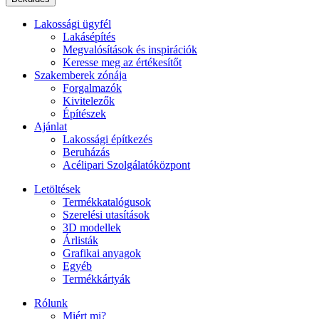
Lakossági ügyfél
Lakásépítés
Megvalósítások és inspirációk
Keresse meg az értékesítőt
Szakemberek zónája
Forgalmazók
Kivitelezők
Építészek
Ajánlat
Lakossági építkezés
Beruházás
Acélipari Szolgálatóközpont
Letöltések
Termékkatalógusok
Szerelési utasítások
3D modellek
Árlisták
Grafikai anyagok
Egyéb
Termékkártyák
Rólunk
Miért mi?