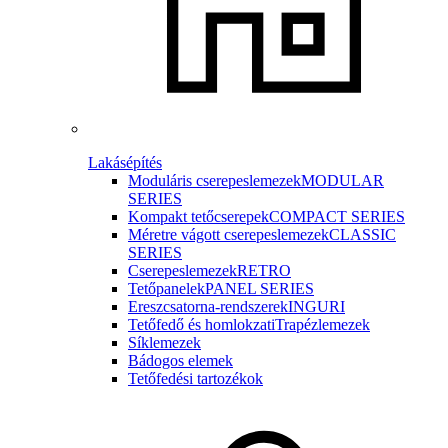
Lakásépítés
Moduláris cserepeslemezek
MODULAR
SERIES
Kompakt tetőcserepek
COMPACT SERIES
Méretre vágott cserepeslemezek
CLASSIC
SERIES
Cserepeslemezek
RETRO
Tetőpanelek
PANEL SERIES
Ereszcsatorna-rendszerek
INGURI
Tetőfedő és homlokzati
Trapézlemezek
Síklemezek
Bádogos elemek
Tetőfedési tartozékok