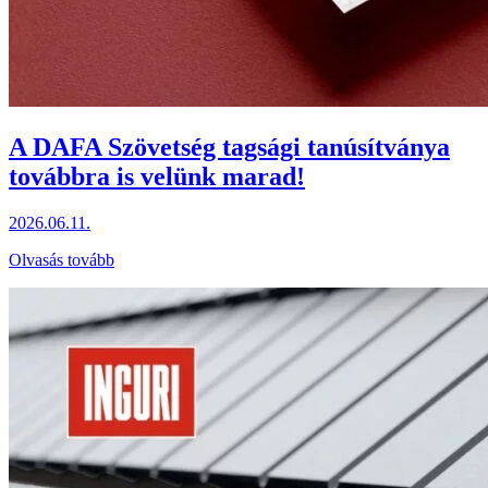
A DAFA Szövetség tagsági tanúsítványa
továbbra is velünk marad!
2026.06.11.
Olvasás tovább