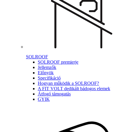
SOLROOF
SOLROOF premierje
Jellemzők
Előnyök
Specifikáció
Hogyan működik a SOLROOF?
A FIT VOLT dedikált bádogos elemek
Átfogó támogatás
GYIK