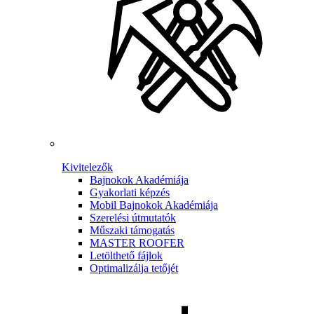
Kivitelezők
Bajnokok Akadémiája
Gyakorlati képzés
Mobil Bajnokok Akadémiája
Szerelési útmutatók
Műszaki támogatás
MASTER ROOFER
Letölthető fájlok
Optimalizálja tetőjét