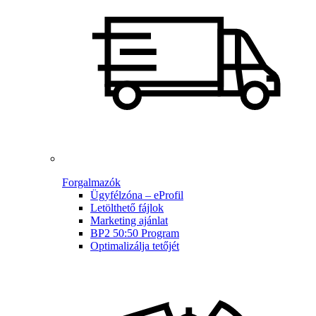
Forgalmazók
Ügyfélzóna – eProfil
Letölthető fájlok
Marketing ajánlat
BP2 50:50 Program
Optimalizálja tetőjét