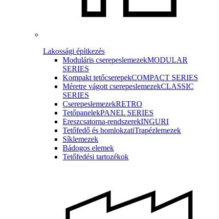
Lakossági építkezés
Moduláris cserepeslemezek
MODULAR
SERIES
Kompakt tetőcserepek
COMPACT SERIES
Méretre vágott cserepeslemezek
CLASSIC
SERIES
Cserepeslemezek
RETRO
Tetőpanelek
PANEL SERIES
Ereszcsatorna-rendszerek
INGURI
Tetőfedő és homlokzati
Trapézlemezek
Síklemezek
Bádogos elemek
Tetőfedési tartozékok