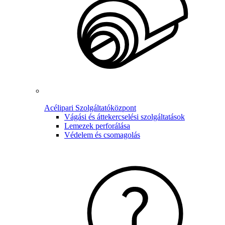
Acélipari Szolgáltatóközpont
Vágási és áttekercselési szolgáltatások
Lemezek perforálása
Védelem és csomagolás