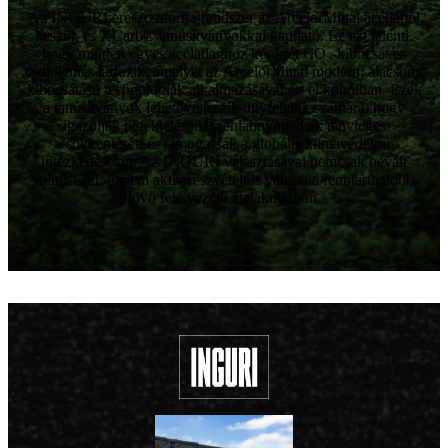
Az INGURI ereszcsatorna-rendszer az ArcelorMittal acéljából
készül, és XCarb® tanúsítványokkal kapható. Ez azt jelenti,
hogy minden egyes acéladaghoz konkrét CO₂-kibocsátás-
csökkentés tartozik, amelyet az ArcelorMittal modern, alacsony
kibocsátású technológiák alkalmazásával ért el kohóiban. Ezek
a tanúsítványok lehetővé teszik ügyfeleink számára, hogy
igazolják befektetéseik szénlábnyomának tényleges
csökkentését, és támogassák a globális klímavédelmi
intézkedéseket. Az INGURI választásával nemcsak bevált
minőséget, hanem aktív részvételt is választ a fenntarthatóbb
jövő felé vezető átalakulásban.