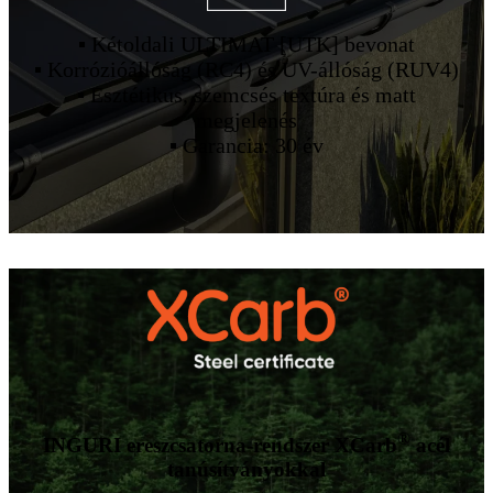
▪ Kétoldali ULTIMAT [UTK] bevonat
▪ Korrózióállóság (RC4) és UV-állóság (RUV4)
▪ Esztétikus, szemcsés textúra és matt
megjelenés
▪ Garancia: 30 év
®
INGURI ereszcsatorna-rendszer XCarb
acél
tanúsítványokkal