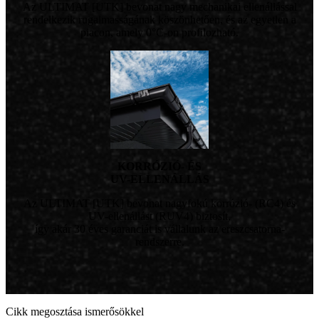
Az ULTIMAT [UTK] bevonat nagy mechanikai ellenállással
rendelkezik rugalmasságának köszönhetően, és az egyetlen a
piacon, amely 0°C-on profilozható.
KORRÓZIÓ- ÉS
UV-ELLENÁLLÁS
Az ULTIMAT [UTK] bevonat nagyfokú korrózió- (RC4) és
UV-ellenállást (RUV4) biztosít,
így akár 30 éves garanciát is vállalunk az ereszcsatorna-
rendszerre.
Cikk megosztása ismerősökkel