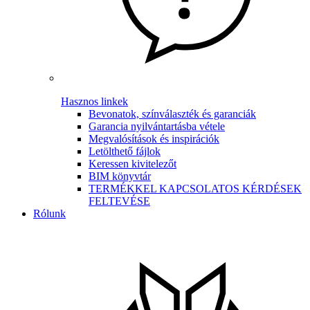
Hasznos linkek
Bevonatok, színválaszték és garanciák
Garancia nyilvántartásba vétele
Megvalósítások és inspirációk
Letölthető fájlok
Keressen kivitelezőt
BIM könyvtár
TERMÉKKEL KAPCSOLATOS KÉRDÉSEK
FELTEVÉSE
Rólunk