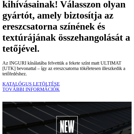
kihívásainak! Válasszon olyan
gyártót, amely biztosítja az
ereszcsatorna színének és
textúrájának összehangolását a
tetőjével.
Az INGURI kínálatába felvettük a fekete színt matt ULTIMAT
[UTK] bevonattal – így az ereszcsatorna tökéletesen illeszkedik a
tetőfedéshez.
KATALÓGUS LETÖLTÉSE
TOVÁBBI INFORMÁCIÓK