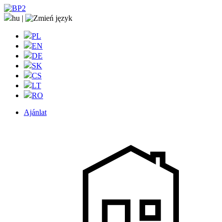
hu
|
PL
EN
DE
SK
CS
LT
RO
Ajánlat