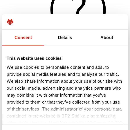
Consent
Details
About
This website uses cookies
Hasznos linkek
Bevonatok, színválaszték és garanciák
We use cookies to personalise content and ads, to
Garancia nyilvántartásba vétele
provide social media features and to analyse our traffic.
Megvalósítások és inspirációk
Letölthető fájlok
We also share information about your use of our site with
Keressen értékesítőt/ kivitelezőt
our social media, advertising and analytics partners who
Hol lehet megvásárolni?
may combine it with other information that you’ve
BIM könyvtárak
Letölthető
provided to them or that they’ve collected from your use
Kapcsolat
of their services. The administrator of your personal data
contained in the website is BP2 Spółka z ograniczoną
odpowiedzialnością, Marii Konopnickiej 29 Street, 30-302
Kraków. KRS 0000369912, NIP 6762431701, REGON