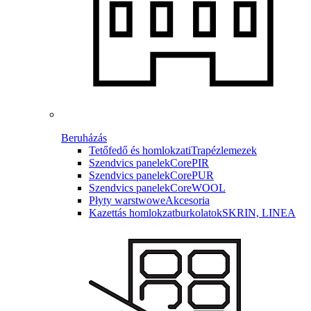
Beruházás
Tetőfedő és homlokzati
Trapézlemezek
Szendvics panelek
CorePIR
Szendvics panelek
CorePUR
Szendvics panelek
CoreWOOL
Płyty warstwowe
Akcesoria
Kazettás homlokzatburkolatok
SKRIN, LINEA