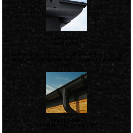
STRUKTÚRA
EGYEZÉS
Az ereszcsatorna-rendszer és a tetőfedés azonos szerkezetű,
ami teljes vizuális egységet biztosít az épület e kulcselemei
között.
SÉRÜLÉSSEL
SZEMBENI ELLENÁLLÁS