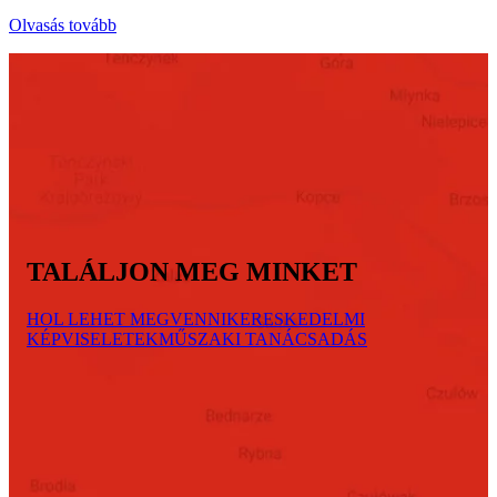
Olvasás tovább
TALÁLJON MEG MINKET
HOL LEHET MEGVENNI
KERESKEDELMI
KÉPVISELETEK
MŰSZAKI TANÁCSADÁS