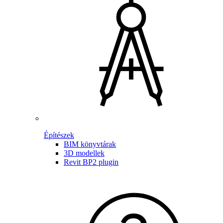
Építészek
BIM könyvtárak
3D modellek
Revit BP2 plugin