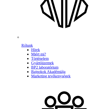
Rólunk
Hírek
Miért mi?
Történelem
Gyártóüzemek
BP2 laboratórium
Bajnokok Akadémiája
Marketing tevékenységek