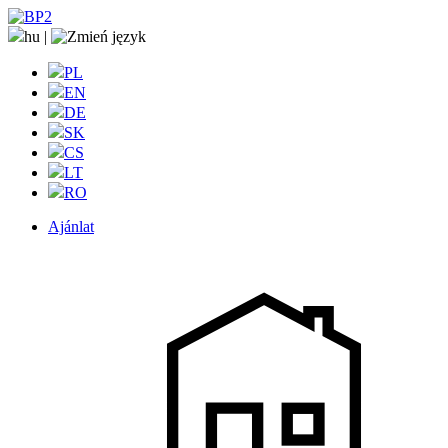
hu
|
PL
EN
DE
SK
CS
LT
RO
Ajánlat