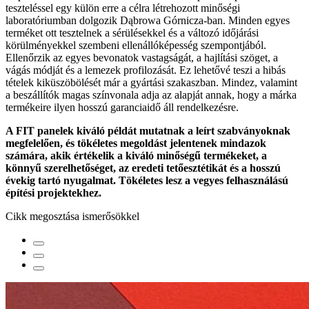
teszteléssel egy külön erre a célra létrehozott minőségi
laboratóriumban dolgozik Dąbrowa Górnicza-ban. Minden egyes
terméket ott tesztelnek a sérülésekkel és a változó időjárási
körülményekkel szembeni ellenállóképesség szempontjából.
Ellenőrzik az egyes bevonatok vastagságát, a hajlítási szöget, a
vágás módját és a lemezek profilozását. Ez lehetővé teszi a hibás
tételek kiküszöbölését már a gyártási szakaszban. Mindez, valamint
a beszállítók magas színvonala adja az alapját annak, hogy a márka
termékeire ilyen hosszú garanciaidő áll rendelkezésre.
A FIT panelek kiváló példát mutatnak a leírt szabványoknak
megfelelően, és tökéletes megoldást jelentenek mindazok
számára, akik értékelik a kiváló minőségű termékeket, a
könnyű szerelhetőséget, az eredeti tetőesztétikát és a hosszú
évekig tartó nyugalmat. Tökéletes lesz a vegyes felhasználású
építési projektekhez.
Cikk megosztása ismerősökkel