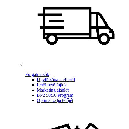
Forgalmazók
Ügyfélzóna – eProfil
Letölthető fájlok
Marketing ajánlat
BP2 50:50 Program
Optimalizálja tetőjét