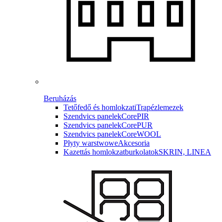
Beruházás
Tetőfedő és homlokzati
Trapézlemezek
Szendvics panelek
CorePIR
Szendvics panelek
CorePUR
Szendvics panelek
CoreWOOL
Płyty warstwowe
Akcesoria
Kazettás homlokzatburkolatok
SKRIN, LINEA