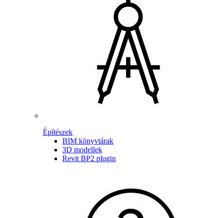
Építészek
BIM könyvtárak
3D modellek
Revit BP2 plugin