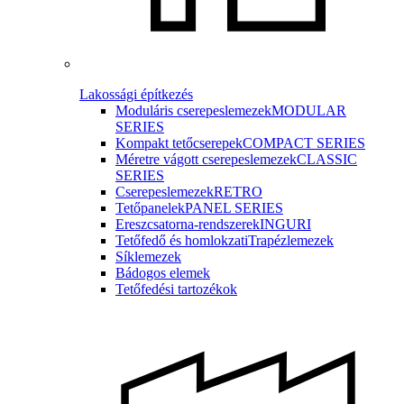
Lakossági építkezés
Moduláris cserepeslemezek
MODULAR
SERIES
Kompakt tetőcserepek
COMPACT SERIES
Méretre vágott cserepeslemezek
CLASSIC
SERIES
Cserepeslemezek
RETRO
Tetőpanelek
PANEL SERIES
Ereszcsatorna-rendszerek
INGURI
Tetőfedő és homlokzati
Trapézlemezek
Síklemezek
Bádogos elemek
Tetőfedési tartozékok