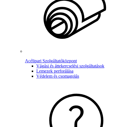
Acélipari Szolgáltatóközpont
Vágási és áttekercselési szolgáltatások
Lemezek perforálása
Védelem és csomagolás