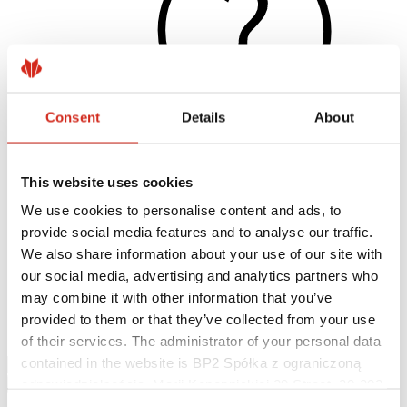
Consent
Details
About
This website uses cookies
Hasznos linkek
Bevonatok, színválaszték és garanciák
We use cookies to personalise content and ads, to
Garancia nyilvántartásba vétele
provide social media features and to analyse our traffic.
Megvalósítások és inspirációk
Letölthető fájlok
We also share information about your use of our site with
Keressen értékesítőt/ kivitelezőt
our social media, advertising and analytics partners who
Hol lehet megvásárolni?
may combine it with other information that you’ve
BIM könyvtárak
Letölthető
provided to them or that they’ve collected from your use
Kapcsolat
of their services. The administrator of your personal data
contained in the website is BP2 Spółka z ograniczoną
odpowiedzialnością, Marii Konopnickiej 29 Street, 30-302
Kraków. KRS 0000369912, NIP 6762431701, REGON