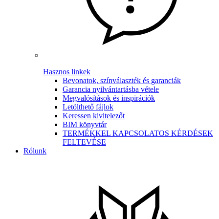
Hasznos linkek
Bevonatok, színválaszték és garanciák
Garancia nyilvántartásba vétele
Megvalósítások és inspirációk
Letölthető fájlok
Keressen kivitelezőt
BIM könyvtár
TERMÉKKEL KAPCSOLATOS KÉRDÉSEK
FELTEVÉSE
Rólunk