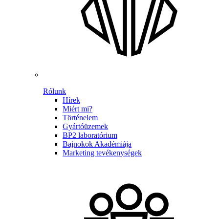
Rólunk
Hírek
Miért mi?
Történelem
Gyártóüzemek
BP2 laboratórium
Bajnokok Akadémiája
Marketing tevékenységek