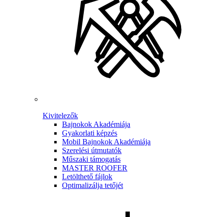
Kivitelezők
Bajnokok Akadémiája
Gyakorlati képzés
Mobil Bajnokok Akadémiája
Szerelési útmutatók
Műszaki támogatás
MASTER ROOFER
Letölthető fájlok
Optimalizálja tetőjét