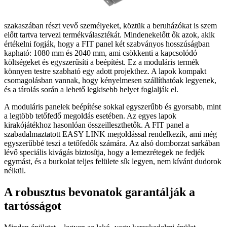
szakaszában részt vevő személyeket, köztük a beruházókat is szem
előtt tartva tervezi termékválasztékát. Mindenekelőtt ők azok, akik
értékelni fogják, hogy a FIT panel két szabványos hosszúságban
kapható: 1080 mm és 2040 mm, ami csökkenti a kapcsolódó
költségeket és egyszerűsíti a beépítést. Ez a moduláris termék
könnyen testre szabható egy adott projekthez. A lapok kompakt
csomagolásban vannak, hogy kényelmesen szállíthatóak legyenek,
és a tárolás során a lehető legkisebb helyet foglalják el.
A moduláris panelek beépítése sokkal egyszerűbb és gyorsabb, mint
a legtöbb tetőfedő megoldás esetében. Az egyes lapok
kirakójátékhoz hasonlóan összeilleszthetők. A FIT panel a
szabadalmaztatott EASY LINK megoldással rendelkezik, ami még
egyszerűbbé teszi a tetőfedők számára. Az alsó domborzat sarkában
lévő speciális kivágás biztosítja, hogy a lemezrétegek ne fedjék
egymást, és a burkolat teljes felülete sík legyen, nem kívánt dudorok
nélkül.
A robusztus bevonatok garantálják a
tartósságot