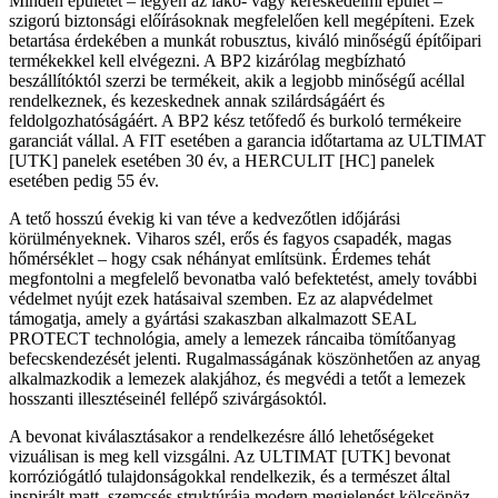
Minden épületet – legyen az lakó- vagy kereskedelmi épület –
szigorú biztonsági előírásoknak megfelelően kell megépíteni. Ezek
betartása érdekében a munkát robusztus, kiváló minőségű építőipari
termékekkel kell elvégezni. A BP2 kizárólag megbízható
beszállítóktól szerzi be termékeit, akik a legjobb minőségű acéllal
rendelkeznek, és kezeskednek annak szilárdságáért és
feldolgozhatóságáért. A BP2 kész tetőfedő és burkoló termékeire
garanciát vállal. A FIT esetében a garancia időtartama az ULTIMAT
[UTK] panelek esetében 30 év, a HERCULIT [HC] panelek
esetében pedig 55 év.
A tető hosszú évekig ki van téve a kedvezőtlen időjárási
körülményeknek. Viharos szél, erős és fagyos csapadék, magas
hőmérséklet – hogy csak néhányat említsünk. Érdemes tehát
megfontolni a megfelelő bevonatba való befektetést, amely további
védelmet nyújt ezek hatásaival szemben. Ez az alapvédelmet
támogatja, amely a gyártási szakaszban alkalmazott SEAL
PROTECT technológia, amely a lemezek ráncaiba tömítőanyag
befecskendezését jelenti. Rugalmasságának köszönhetően az anyag
alkalmazkodik a lemezek alakjához, és megvédi a tetőt a lemezek
hosszanti illesztéseinél fellépő szivárgásoktól.
A bevonat kiválasztásakor a rendelkezésre álló lehetőségeket
vizuálisan is meg kell vizsgálni. Az ULTIMAT [UTK] bevonat
korróziógátló tulajdonságokkal rendelkezik, és a természet által
inspirált matt, szemcsés struktúrája modern megjelenést kölcsönöz.