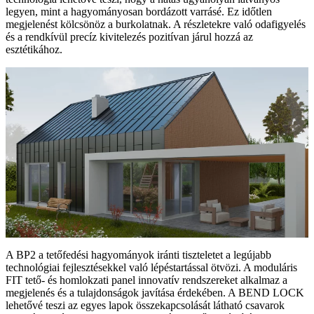
legyen, mint a hagyományosan bordázott varrásé. Ez időtlen
megjelenést kölcsönöz a burkolatnak. A részletekre való odafigyelés
és a rendkívül precíz kivitelezés pozitívan járul hozzá az
esztétikához.
A BP2 a tetőfedési hagyományok iránti tiszteletet a legújabb
technológiai fejlesztésekkel való lépéstartással ötvözi. A moduláris
FIT tető- és homlokzati panel innovatív rendszereket alkalmaz a
megjelenés és a tulajdonságok javítása érdekében. A BEND LOCK
lehetővé teszi az egyes lapok összekapcsolását látható csavarok