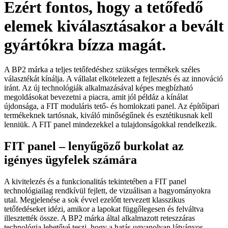
Ezért fontos, hogy a tetőfedő
elemek kiválasztásakor a bevált
gyártókra bízza magát.
A BP2 márka a teljes tetőfedéshez szükséges termékek széles
választékát kínálja. A vállalat elkötelezett a fejlesztés és az innováció
iránt. Az új technológiák alkalmazásával képes megbízható
megoldásokat bevezetni a piacra, amit jól példáz a kínálat
újdonsága, a FIT moduláris tető- és homlokzati panel. Az építőipari
termékeknek tartósnak, kiváló minőségűnek és esztétikusnak kell
lenniük. A FIT panel mindezekkel a tulajdonságokkal rendelkezik.
FIT panel – lenyűgöző burkolat az
igényes ügyfelek számára
A kivitelezés és a funkcionalitás tekintetében a FIT panel
technológiailag rendkívül fejlett, de vizuálisan a hagyományokra
utal. Megjelenése a sok évvel ezelőtt tervezett klasszikus
tetőfedéseket idézi, amikor a lapokat függőlegesen és felváltva
illesztették össze. A BP2 márka által alkalmazott reteszzáras
technológia lehetővé teszi, hogy a hatás ugyanolyan látványos