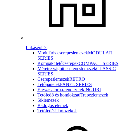
Lakásépítés
Moduláris cserepeslemezek
MODULAR
SERIES
Kompakt tetőcserepek
COMPACT SERIES
Méretre vágott cserepeslemezek
CLASSIC
SERIES
Cserepeslemezek
RETRO
Tetőpanelek
PANEL SERIES
Ereszcsatorna-rendszerek
INGURI
Tetőfedő és homlokzati
Trapézlemezek
Síklemezek
Bádogos elemek
Tetőfedési tartozékok