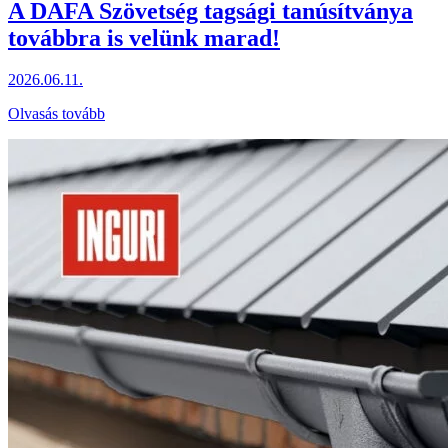
A DAFA Szövetség tagsági tanúsítványa
továbbra is velünk marad!
2026.06.11.
Olvasás tovább