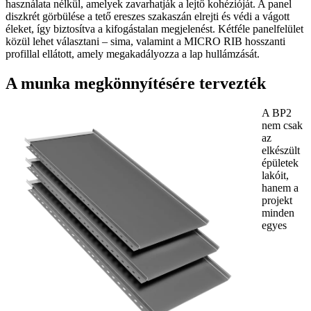
használata nélkül, amelyek zavarhatják a lejtő kohézióját. A panel
diszkrét görbülése a tető ereszes szakaszán elrejti és védi a vágott
éleket, így biztosítva a kifogástalan megjelenést. Kétféle panelfelület
közül lehet választani – sima, valamint a MICRO RIB hosszanti
profillal ellátott, amely megakadályozza a lap hullámzását.
A munka megkönnyítésére tervezték
A BP2
nem csak
az
elkészült
épületek
lakóit,
hanem a
projekt
minden
egyes