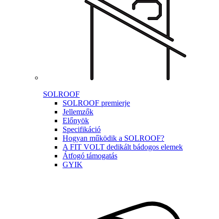
SOLROOF
SOLROOF premierje
Jellemzők
Előnyök
Specifikáció
Hogyan működik a SOLROOF?
A FIT VOLT dedikált bádogos elemek
Átfogó támogatás
GYIK