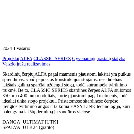
2024 1 vasario
Projektai
ALFA
CLASSIC SERIES
Gyvenamųjų pastatų statyba
Vaizdo įrašų realizavimas
Skardinių čerpių ALFA pagal matmenis pjaustomi lakštai yra puikus
sprendimas, ypač paprastos konstrukcijos stogams, nes dideliais
lakštais galima sparčiai uždengti stogą, todėl sutrumpėja tvirtinimo
trukmė. Be to, CLASSIC SERIES skardinės čerpės ALFA siūlomos
350 arba 400 mm moduliais, kurie pjaustomi pagal matmenis, todėl
idealiai tinka stogo projektui. Pristatomose skardinėse čerpėse
įrengtos tvirtinimo angos ir taikoma EASY LINK technologija, kuri
palengvina lakštų derinimą jų sandūros vietose.
DANGA: ULTIMAT [UTK]
SPALVA: UTK24 (grafito)