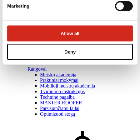
Marketing
Allow all
Deny
Rangovai
Meistrų akademija
Praktiniai mokymai
Mobilioji meistrų akademija
Tvirtinimo instrukcijos
Techninė pagalba
MASTER ROOFER
Parsisiunčiami failai
Optimizuoti stogą