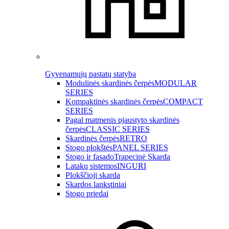
Gyvenamųjų pastatų statyba
Modulinės skardinės čerpės
MODULAR
SERIES
Kompaktinės skardinės čerpės
COMPACT
SERIES
Pagal matmenis pjaustyto skardinės
čerpės
CLASSIC SERIES
Skardinės čerpės
RETRO
Stogo plokštės
PANEL SERIES
Stogo ir fasado
Trapecinė Skarda
Latakų sistemos
INGURI
Plokščioji skarda
Skardos lankstiniai
Stogo priedai