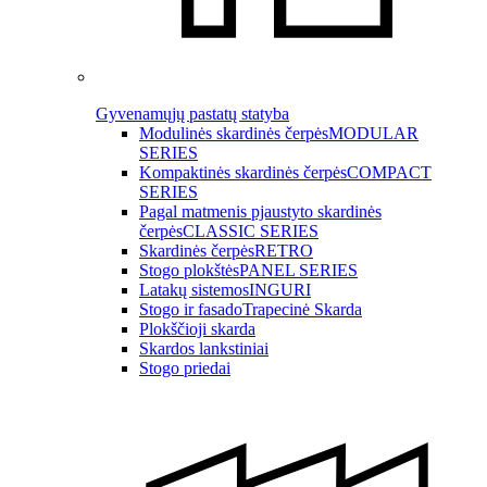
Gyvenamųjų pastatų statyba
Modulinės skardinės čerpės
MODULAR
SERIES
Kompaktinės skardinės čerpės
COMPACT
SERIES
Pagal matmenis pjaustyto skardinės
čerpės
CLASSIC SERIES
Skardinės čerpės
RETRO
Stogo plokštės
PANEL SERIES
Latakų sistemos
INGURI
Stogo ir fasado
Trapecinė Skarda
Plokščioji skarda
Skardos lankstiniai
Stogo priedai