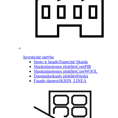
Investicinė statyba
Stogo ir fasado
Trapecinė Skarda
Sluoksniuotosios plokštės
CorePIR
Sluoksniuotosios plokštės
CoreWOOL
Daugiasluoksnės plokštės
Priedai
Fasado dangos
SKRIN, LINEA