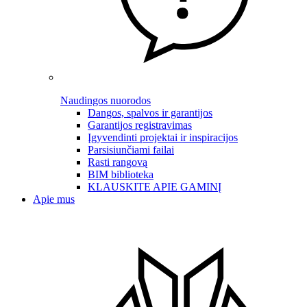
Naudingos nuorodos
Dangos, spalvos ir garantijos
Garantijos registravimas
Įgyvendinti projektai ir inspiracijos
Parsisiunčiami failai
Rasti rangovą
BIM biblioteka
KLAUSKITE APIE GAMINĮ
Apie mus