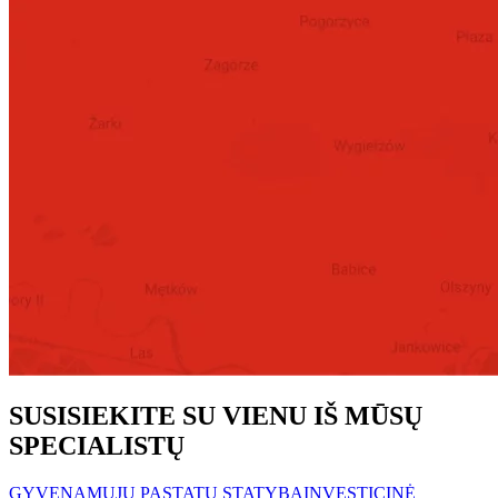
SUSISIEKITE SU VIENU IŠ MŪSŲ
SPECIALISTŲ
GYVENAMŲJŲ PASTATŲ STATYBA
INVESTICINĖ