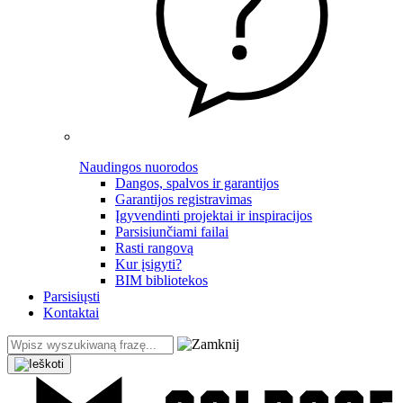
Naudingos nuorodos
Dangos, spalvos ir garantijos
Garantijos registravimas
Įgyvendinti projektai ir inspiracijos
Parsisiunčiami failai
Rasti rangovą
Kur įsigyti?
BIM bibliotekos
Parsisiųsti
Kontaktai