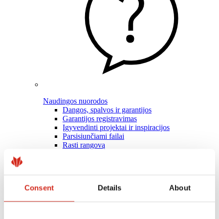
Naudingos nuorodos
Dangos, spalvos ir garantijos
Garantijos registravimas
Įgyvendinti projektai ir inspiracijos
Parsisiunčiami failai
Rasti rangovą
Kur įsigyti?
BIM bibliotekos
Profesionalams
Consent
Details
About