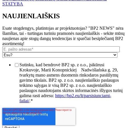
STATYBA
NAUJIENLAIŠKIS
Esate stogdengys, platintojas ar projektuotojas? "BP2 NEWS" nėra
šlamštas, tai - turtingas turiniu pramonės naujienlaiškis - sekite mūsų
naujienas apie stogų dangų tendencijas ir sparčiai besiplečiantį BP2
asortimentą!
Sutinku, kad bendrovė BP2 sp. z o.o., įsikūrusi
Krokuvoje, Marii Konopnickiej
Nadwiślańska g. 29,
tvarkytų mano asmens duomenis rinkodaros pasiūlymų
gavimo tikslais. BP2 sp. z o.o. naujienlaiškio paslaugos
teikimo sąlygas ir visą BP2 sp. z o.o. naujienlaiškio
paslaugos naudotojams skirtos informacinės išlygos turinį
galima rasti adresu:
https://bp2.eu/lt/parsisiunciami-
failai/
.
*