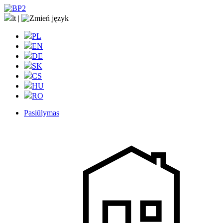
lt
|
PL
EN
DE
SK
CS
HU
RO
Pasiūlymas