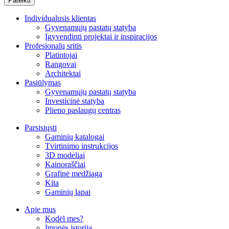
Individualusis klientas
Gyvenamųjų pastatų statyba
Įgyvendinti projektai ir inspiracijos
Profesionalų sritis
Platintojai
Rangovai
Architektai
Pasiūlymas
Gyvenamųjų pastatų statyba
Investicinė statyba
Plieno paslaugų centras
Parsisiųsti
Gaminių katalogai
Tvirtinimo instrukcijos
3D modeliai
Kainoraščiai
Grafinė medžiaga
Kita
Gaminių lapai
Apie mus
Kodėl mes?
Įmonės istorija