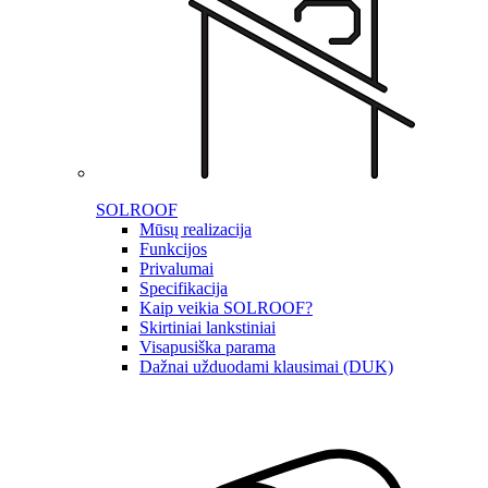
SOLROOF
Mūsų realizacija
Funkcijos
Privalumai
Specifikacija
Kaip veikia SOLROOF?
Skirtiniai lankstiniai
Visapusiška parama
Dažnai užduodami klausimai (DUK)