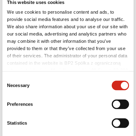
This website uses cookies
We use cookies to personalise content and ads, to
provide social media features and to analyse our traffic.
We also share information about your use of our site with
our social media, advertising and analytics partners who
may combine it with other information that you’ve
provided to them or that they’ve collected from your use
of their services. The administrator of your personal data
contained in the website is BP2 Spółka z ograniczoną
odpowiedzialnością, Marii Konopnickiej 29 Street, 30-302
Platintojai
Kraków. KRS 0000369912, NIP 6762431701, REGON
Kliento sritis – eProfil
Consent
Parsisiunčiami failai
121387608.
Necessary
Selection
Rinkodaros pasiūlymas
BP2 programa 50:50
Optimizuoti stogą
Preferences
Statistics