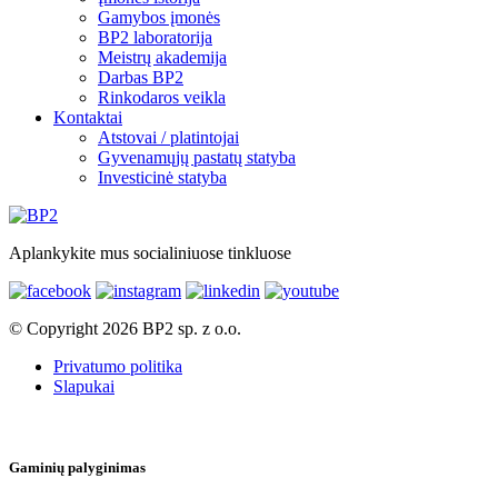
Gamybos įmonės
BP2 laboratorija
Meistrų akademija
Darbas BP2
Rinkodaros veikla
Kontaktai
Atstovai / platintojai
Gyvenamųjų pastatų statyba
Investicinė statyba
Aplankykite mus socialiniuose tinkluose
© Copyright 2026 BP2 sp. z o.o.
Privatumo politika
Slapukai
Gaminių palyginimas