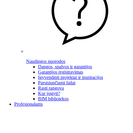
Naudingos nuorodos
Dangos, spalvos ir garantijos
Garantijos registravimas
Įgyvendinti projektai ir inspiracijos
Parsisiunčiami failai
Rasti rangovą
Kur įsigyti?
BIM bibliotekos
Profesionalams