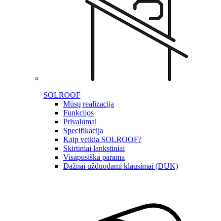
SOLROOF
Mūsų realizacija
Funkcijos
Privalumai
Specifikacija
Kaip veikia SOLROOF?
Skirtiniai lankstiniai
Visapusiška parama
Dažnai užduodami klausimai (DUK)