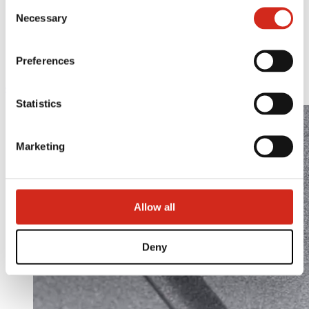
Consent
121387608.
Necessary
Selection
Preferences
eProfil
Statistics
Marketing
Allow all
Deny