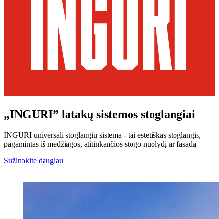
„INGURI” latakų sistemos stoglangiai
INGURI universali stoglangių sistema - tai estetiškas stoglangis,
pagamintas iš medžiagos, atitinkančios stogo nuolydį ar fasadą.
Sužinokite daugiau