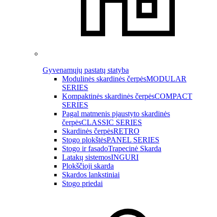
Gyvenamųjų pastatų statyba
Modulinės skardinės čerpės
MODULAR
SERIES
Kompaktinės skardinės čerpės
COMPACT
SERIES
Pagal matmenis pjaustyto skardinės
čerpės
CLASSIC SERIES
Skardinės čerpės
RETRO
Stogo plokštės
PANEL SERIES
Stogo ir fasado
Trapecinė Skarda
Latakų sistemos
INGURI
Plokščioji skarda
Skardos lankstiniai
Stogo priedai