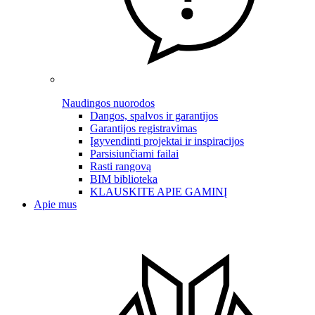
Naudingos nuorodos
Dangos, spalvos ir garantijos
Garantijos registravimas
Įgyvendinti projektai ir inspiracijos
Parsisiunčiami failai
Rasti rangovą
BIM biblioteka
KLAUSKITE APIE GAMINĮ
Apie mus