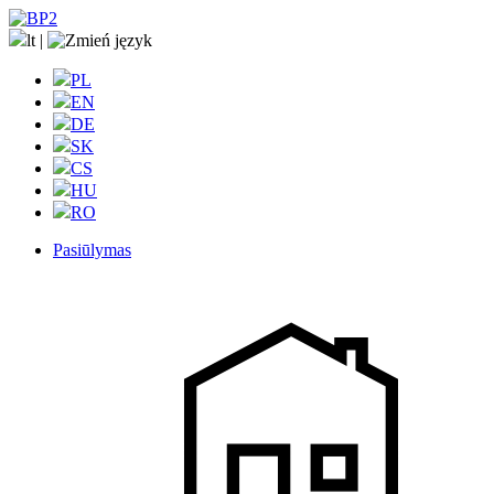
lt
|
PL
EN
DE
SK
CS
HU
RO
Pasiūlymas