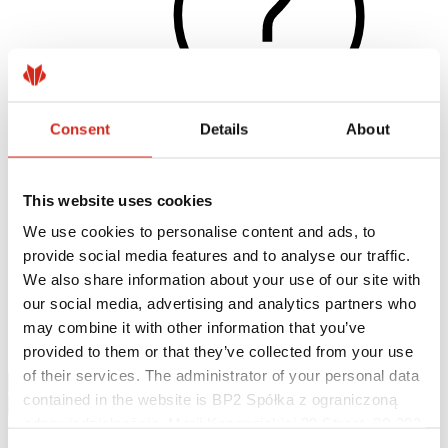
Consent
Details
About
Naudingos nuorodos
This website uses cookies
Dangos, spalvos ir garantijos
Garantijos registravimas
We use cookies to personalise content and ads, to
Įgyvendinti projektai ir inspiracijos
provide social media features and to analyse our traffic.
Parsisiunčiami failai
Rasti rangovą
We also share information about your use of our site with
Kur įsigyti?
our social media, advertising and analytics partners who
BIM bibliotekos
may combine it with other information that you’ve
Parsisiųsti
Kontaktai
provided to them or that they’ve collected from your use
of their services. The administrator of your personal data
contained in the website is BP2 Spółka z ograniczoną
odpowiedzialnością, Marii Konopnickiej 29 Street, 30-302
Kraków. KRS 0000369912, NIP 6762431701, REGON