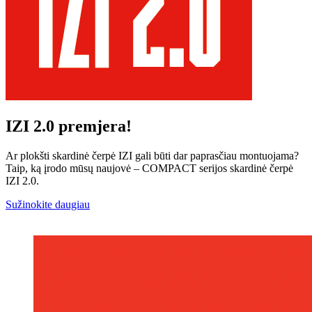
IZI 2.0 premjera!
Ar plokšti skardinė čerpė IZI gali būti dar paprasčiau montuojama?
Taip, ką įrodo mūsų naujovė – COMPACT serijos skardinė čerpė
IZI 2.0.
Sužinokite daugiau