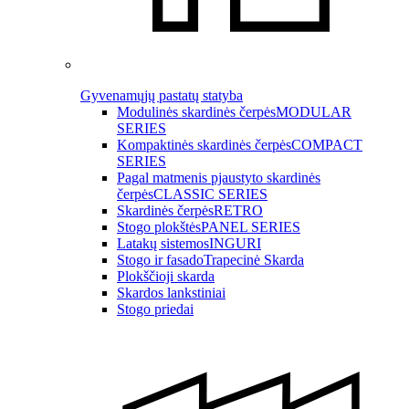
Gyvenamųjų pastatų statyba
Modulinės skardinės čerpės
MODULAR
SERIES
Kompaktinės skardinės čerpės
COMPACT
SERIES
Pagal matmenis pjaustyto skardinės
čerpės
CLASSIC SERIES
Skardinės čerpės
RETRO
Stogo plokštės
PANEL SERIES
Latakų sistemos
INGURI
Stogo ir fasado
Trapecinė Skarda
Plokščioji skarda
Skardos lankstiniai
Stogo priedai