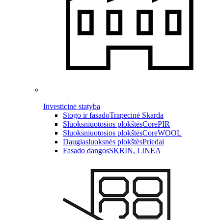
Investicinė statyba
Stogo ir fasado
Trapecinė Skarda
Sluoksniuotosios plokštės
CorePIR
Sluoksniuotosios plokštės
CoreWOOL
Daugiasluoksnės plokštės
Priedai
Fasado dangos
SKRIN, LINEA