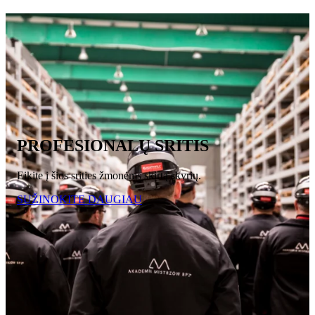
PROFESIONALŲ SRITIS
Eikite į šios srities žmonėms skirtą skyrių.
SUŽINOKITE DAUGIAU