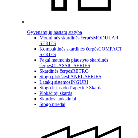
Gyvenamųjų pastatų statyba
Modulinės skardinės čerpės
MODULAR
SERIES
Kompaktinės skardinės čerpės
COMPACT
SERIES
Pagal matmenis pjaustyto skardinės
čerpės
CLASSIC SERIES
Skardinės čerpės
RETRO
Stogo plokštės
PANEL SERIES
Latakų sistemos
INGURI
Stogo ir fasado
Trapecinė Skarda
Plokščioji skarda
Skardos lankstiniai
Stogo priedai