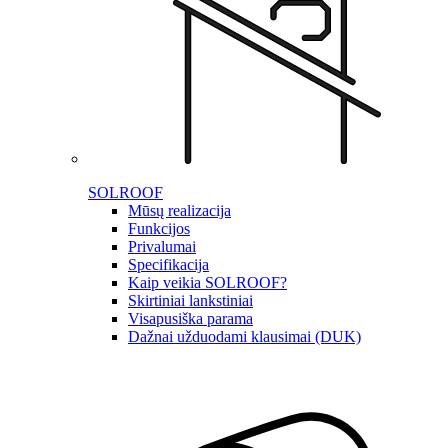
SOLROOF
Mūsų realizacija
Funkcijos
Privalumai
Specifikacija
Kaip veikia SOLROOF?
Skirtiniai lankstiniai
Visapusiška parama
Dažnai užduodami klausimai (DUK)