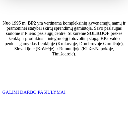
Nuo 1995 m.
BP2
yra vertinama kompleksinių gyvenamųjų namų ir
pramoninei statybai skirtų sprendimų gamintoja. Savo paslaugas
siūlome ir Plieno paslaugų centre. Sukūrėme
SOLROOF
prekės
ženklą ir produktus – integruotąjį fotovoltinį stogą. BP2 valdo
penkias gamyklas Lenkijoje (Krokuvoje, Dombrovoje Gurničoje),
Slovakijoje (Košicėje) ir Rumunijoje (Kluže-Napokoje,
Timišoaroje).
GALIMI DARBO PASIŪLYMAI