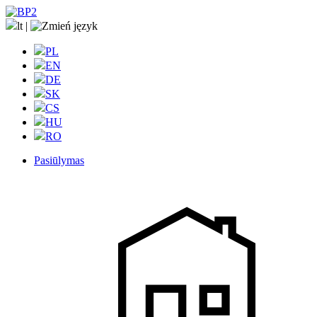
lt
|
PL
EN
DE
SK
CS
HU
RO
Pasiūlymas