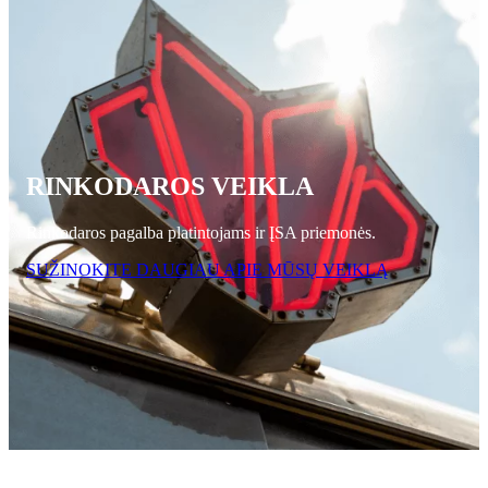
RINKODAROS VEIKLA
Rinkodaros pagalba platintojams ir ĮSA priemonės.
SUŽINOKITE DAUGIAU APIE MŪSŲ VEIKLĄ