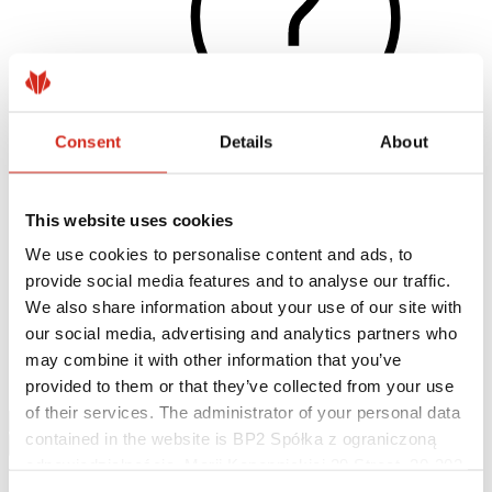
Consent
Details
About
Naudingos nuorodos
This website uses cookies
Dangos, spalvos ir garantijos
Garantijos registravimas
We use cookies to personalise content and ads, to
Įgyvendinti projektai ir inspiracijos
provide social media features and to analyse our traffic.
Parsisiunčiami failai
Rasti rangovą
We also share information about your use of our site with
Kur įsigyti?
our social media, advertising and analytics partners who
BIM bibliotekos
may combine it with other information that you’ve
Parsisiųsti
Kontaktai
provided to them or that they’ve collected from your use
of their services. The administrator of your personal data
contained in the website is BP2 Spółka z ograniczoną
odpowiedzialnością, Marii Konopnickiej 29 Street, 30-302
Kraków. KRS 0000369912, NIP 6762431701, REGON