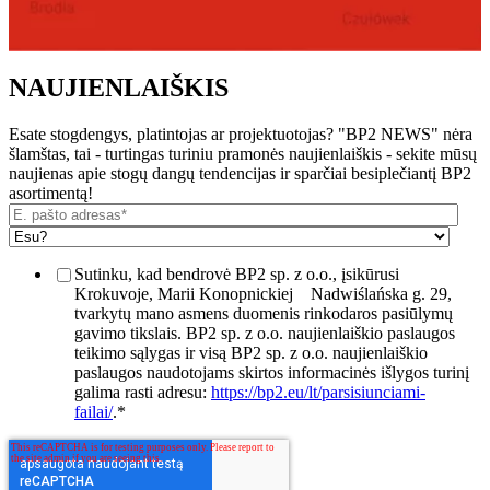
NAUJIENLAIŠKIS
Esate stogdengys, platintojas ar projektuotojas? "BP2 NEWS" nėra
šlamštas, tai - turtingas turiniu pramonės naujienlaiškis - sekite mūsų
naujienas apie stogų dangų tendencijas ir sparčiai besiplečiantį BP2
asortimentą!
Sutinku, kad bendrovė BP2 sp. z o.o., įsikūrusi
Krokuvoje, Marii Konopnickiej
Nadwiślańska g. 29,
tvarkytų mano asmens duomenis rinkodaros pasiūlymų
gavimo tikslais. BP2 sp. z o.o. naujienlaiškio paslaugos
teikimo sąlygas ir visą BP2 sp. z o.o. naujienlaiškio
paslaugos naudotojams skirtos informacinės išlygos turinį
galima rasti adresu:
https://bp2.eu/lt/parsisiunciami-
failai/
.
*