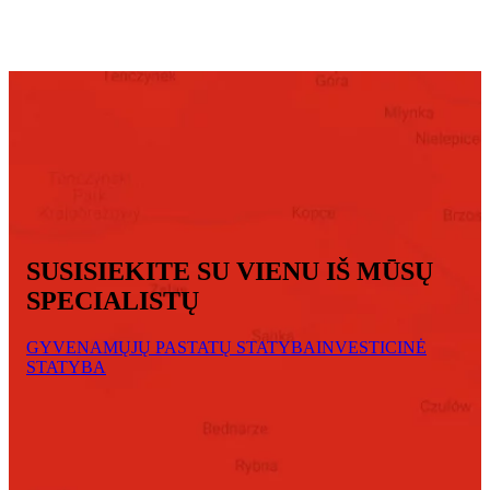
SUSISIEKITE SU VIENU IŠ MŪSŲ
SPECIALISTŲ
GYVENAMŲJŲ PASTATŲ STATYBA
INVESTICINĖ
STATYBA