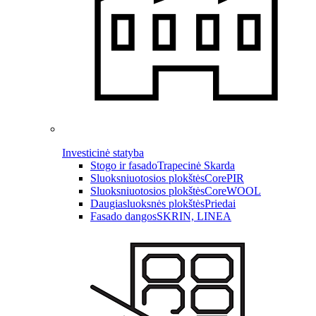
Investicinė statyba
Stogo ir fasado
Trapecinė Skarda
Sluoksniuotosios plokštės
CorePIR
Sluoksniuotosios plokštės
CoreWOOL
Daugiasluoksnės plokštės
Priedai
Fasado dangos
SKRIN, LINEA