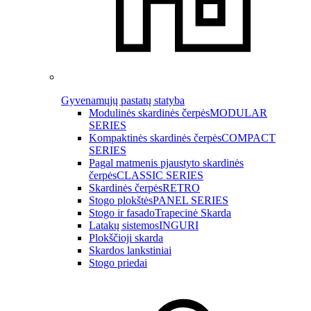
Gyvenamųjų pastatų statyba
Modulinės skardinės čerpės
MODULAR
SERIES
Kompaktinės skardinės čerpės
COMPACT
SERIES
Pagal matmenis pjaustyto skardinės
čerpės
CLASSIC SERIES
Skardinės čerpės
RETRO
Stogo plokštės
PANEL SERIES
Stogo ir fasado
Trapecinė Skarda
Latakų sistemos
INGURI
Plokščioji skarda
Skardos lankstiniai
Stogo priedai