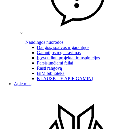
Naudingos nuorodos
Dangos, spalvos ir garantijos
Garantijos registravimas
Įgyvendinti projektai ir inspiracijos
Parsisiunčiami failai
Rasti rangovą
BIM biblioteka
KLAUSKITE APIE GAMINĮ
Apie mus