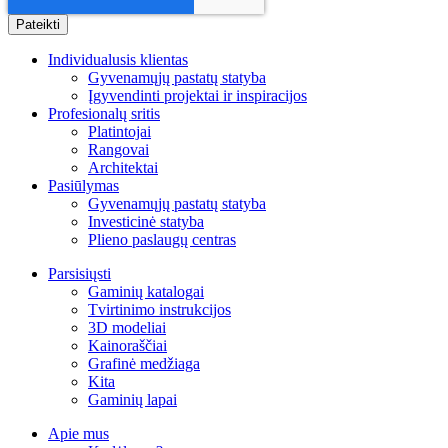
Individualusis klientas
Gyvenamųjų pastatų statyba
Įgyvendinti projektai ir inspiracijos
Profesionalų sritis
Platintojai
Rangovai
Architektai
Pasiūlymas
Gyvenamųjų pastatų statyba
Investicinė statyba
Plieno paslaugų centras
Parsisiųsti
Gaminių katalogai
Tvirtinimo instrukcijos
3D modeliai
Kainoraščiai
Grafinė medžiaga
Kita
Gaminių lapai
Apie mus