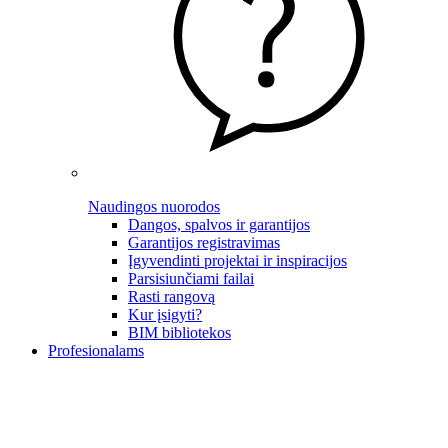
Naudingos nuorodos
Dangos, spalvos ir garantijos
Garantijos registravimas
Įgyvendinti projektai ir inspiracijos
Parsisiunčiami failai
Rasti rangovą
Kur įsigyti?
BIM bibliotekos
Profesionalams