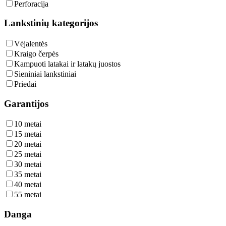
Perforacija
Lankstinių kategorijos
Vėjalentės
Kraigo čerpės
Kampuoti latakai ir latakų juostos
Sieniniai lankstiniai
Priedai
Garantijos
10 metai
15 metai
20 metai
25 metai
30 metai
35 metai
40 metai
55 metai
Danga