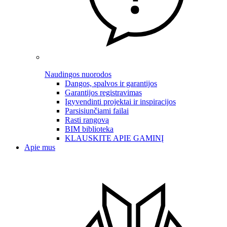
Naudingos nuorodos
Dangos, spalvos ir garantijos
Garantijos registravimas
Įgyvendinti projektai ir inspiracijos
Parsisiunčiami failai
Rasti rangovą
BIM biblioteka
KLAUSKITE APIE GAMINĮ
Apie mus