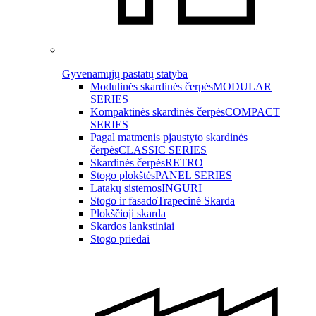
Gyvenamųjų pastatų statyba
Modulinės skardinės čerpės
MODULAR
SERIES
Kompaktinės skardinės čerpės
COMPACT
SERIES
Pagal matmenis pjaustyto skardinės
čerpės
CLASSIC SERIES
Skardinės čerpės
RETRO
Stogo plokštės
PANEL SERIES
Latakų sistemos
INGURI
Stogo ir fasado
Trapecinė Skarda
Plokščioji skarda
Skardos lankstiniai
Stogo priedai