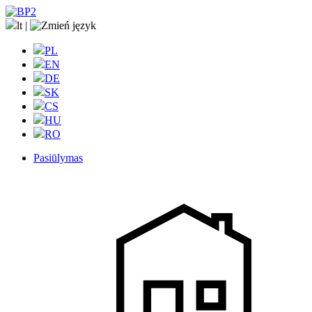
lt
|
PL
EN
DE
SK
CS
HU
RO
Pasiūlymas