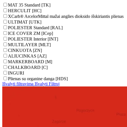
MAT 35 Standard [TK]
HERCULIT [HC]
XCarb® ArcelorMittal mažai anglies dioksido išskiriantis plienas
ULTIMAT [UTK]
POLIESTER Standard [RAL]
ICE COVER ZM [ICep]
POLIESTER Interior [INT]
MULTILAYER [MLT]
CINKUOTA [ZN]
ALIUCINKAS [AZ]
MARKERBOARD [M]
CHALKBOARD [C]
INGURI
Plienas su organine danga [HDS]
Išvalyti filtravimą
Išvalyti
Filtruj