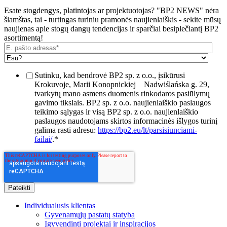
Esate stogdengys, platintojas ar projektuotojas? "BP2 NEWS" nėra
šlamštas, tai - turtingas turiniu pramonės naujienlaiškis - sekite mūsų
naujienas apie stogų dangų tendencijas ir sparčiai besiplečiantį BP2
asortimentą!
Sutinku, kad bendrovė BP2 sp. z o.o., įsikūrusi
Krokuvoje, Marii Konopnickiej
Nadwiślańska g. 29,
tvarkytų mano asmens duomenis rinkodaros pasiūlymų
gavimo tikslais. BP2 sp. z o.o. naujienlaiškio paslaugos
teikimo sąlygas ir visą BP2 sp. z o.o. naujienlaiškio
paslaugos naudotojams skirtos informacinės išlygos turinį
galima rasti adresu:
https://bp2.eu/lt/parsisiunciami-
failai/
.
*
Individualusis klientas
Gyvenamųjų pastatų statyba
Įgyvendinti projektai ir inspiracijos