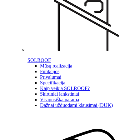
SOLROOF
Mūsų realizacija
Funkcijos
Privalumai
Specifikacija
Kaip veikia SOLROOF?
Skirtiniai lankstiniai
Visapusiška parama
Dažnai užduodami klausimai (DUK)