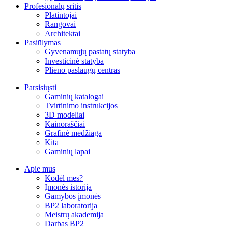
Profesionalų sritis
Platintojai
Rangovai
Architektai
Pasiūlymas
Gyvenamųjų pastatų statyba
Investicinė statyba
Plieno paslaugų centras
Parsisiųsti
Gaminių katalogai
Tvirtinimo instrukcijos
3D modeliai
Kainoraščiai
Grafinė medžiaga
Kita
Gaminių lapai
Apie mus
Kodėl mes?
Įmonės istorija
Gamybos įmonės
BP2 laboratorija
Meistrų akademija
Darbas BP2