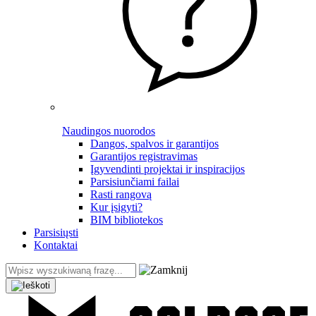
Naudingos nuorodos
Dangos, spalvos ir garantijos
Garantijos registravimas
Įgyvendinti projektai ir inspiracijos
Parsisiunčiami failai
Rasti rangovą
Kur įsigyti?
BIM bibliotekos
Parsisiųsti
Kontaktai