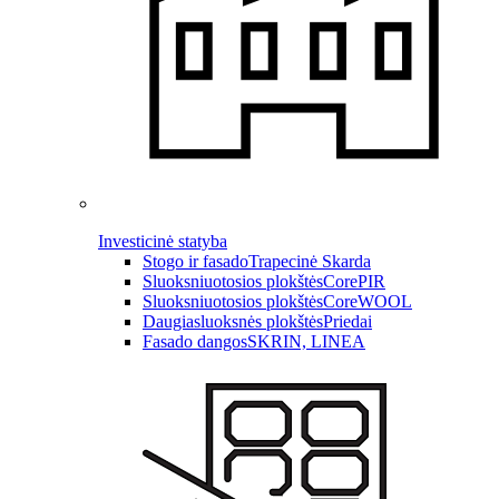
Investicinė statyba
Stogo ir fasado
Trapecinė Skarda
Sluoksniuotosios plokštės
CorePIR
Sluoksniuotosios plokštės
CoreWOOL
Daugiasluoksnės plokštės
Priedai
Fasado dangos
SKRIN, LINEA