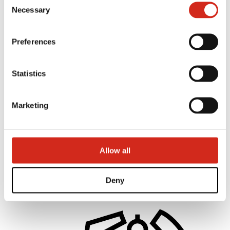
121387608.
Necessary
Selection
Preferences
Statistics
Marketing
Platintojai
Kliento sritis – eProfil
Parsisiunčiami failai
Allow all
Rinkodaros pasiūlymas
BP2 programa 50:50
Optimizuoti stogą
Deny