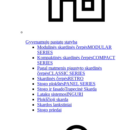
Gyvenamųjų pastatų statyba
Modulinės skardinės čerpės
MODULAR
SERIES
Kompaktinės skardinės čerpės
COMPACT
SERIES
Pagal matmenis pjaustyto skardinės
čerpės
CLASSIC SERIES
Skardinės čerpės
RETRO
Stogo plokštės
PANEL SERIES
Stogo ir fasado
Trapecinė Skarda
Latakų sistemos
INGURI
Plokščioji skarda
Skardos lankstiniai
Stogo priedai