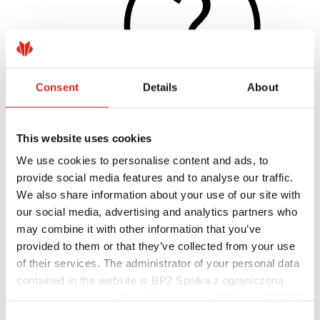
Consent
Details
About
This website uses cookies
Naudingos nuorodos
We use cookies to personalise content and ads, to
Dangos, spalvos ir garantijos
Garantijos registravimas
provide social media features and to analyse our traffic.
Įgyvendinti projektai ir inspiracijos
We also share information about your use of our site with
Parsisiunčiami failai
our social media, advertising and analytics partners who
Rasti rangovą
Kur įsigyti?
may combine it with other information that you’ve
BIM bibliotekos
provided to them or that they’ve collected from your use
Profesionalams
of their services. The administrator of your personal data
contained in the website is BP2 Spółka z ograniczoną
odpowiedzialnością, Marii Konopnickiej 29 Street, 30-302
Kraków. KRS 0000369912, NIP 6762431701, REGON
Consent