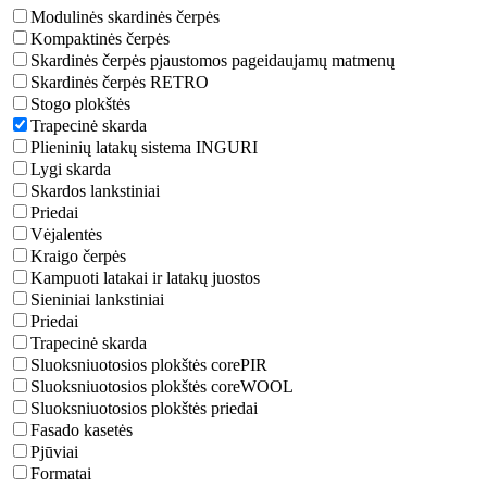
Modulinės skardinės čerpės
Kompaktinės čerpės
Skardinės čerpės pjaustomos pageidaujamų matmenų
Skardinės čerpės RETRO
Stogo plokštės
Trapecinė skarda
Plieninių latakų sistema INGURI
Lygi skarda
Skardos lankstiniai
Priedai
Vėjalentės
Kraigo čerpės
Kampuoti latakai ir latakų juostos
Sieniniai lankstiniai
Priedai
Trapecinė skarda
Sluoksniuotosios plokštės corePIR
Sluoksniuotosios plokštės coreWOOL
Sluoksniuotosios plokštės priedai
Fasado kasetės
Pjūviai
Formatai