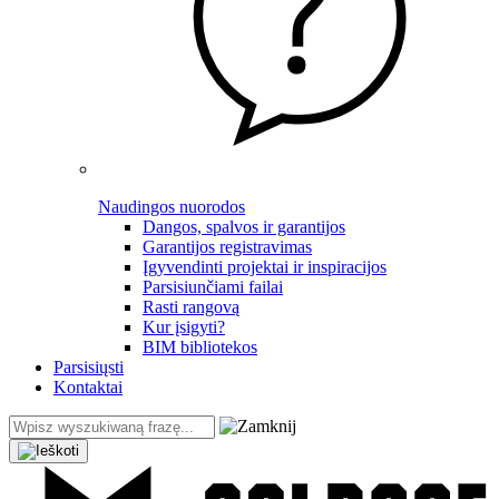
Naudingos nuorodos
Dangos, spalvos ir garantijos
Garantijos registravimas
Įgyvendinti projektai ir inspiracijos
Parsisiunčiami failai
Rasti rangovą
Kur įsigyti?
BIM bibliotekos
Parsisiųsti
Kontaktai