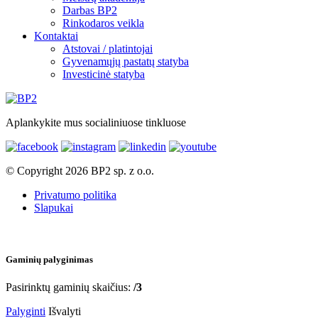
Darbas BP2
Rinkodaros veikla
Kontaktai
Atstovai / platintojai
Gyvenamųjų pastatų statyba
Investicinė statyba
Aplankykite mus socialiniuose tinkluose
© Copyright 2026 BP2 sp. z o.o.
Privatumo politika
Slapukai
Gaminių palyginimas
Pasirinktų gaminių skaičius:
/3
Palyginti
Išvalyti