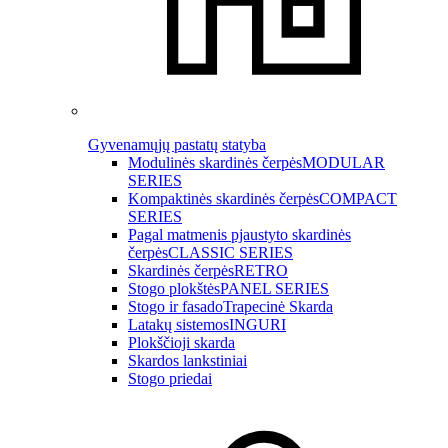
Gyvenamųjų pastatų statyba
Modulinės skardinės čerpės
MODULAR
SERIES
Kompaktinės skardinės čerpės
COMPACT
SERIES
Pagal matmenis pjaustyto skardinės
čerpės
CLASSIC SERIES
Skardinės čerpės
RETRO
Stogo plokštės
PANEL SERIES
Stogo ir fasado
Trapecinė Skarda
Latakų sistemos
INGURI
Plokščioji skarda
Skardos lankstiniai
Stogo priedai