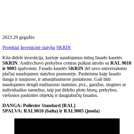
2023 29 gegužės
Projektai
Investicinė statyba
SKRIN
Kita didelė investicija, kurioje naudojamos mūsų fasado kasetės
SKRIN
. Andrychuvo prekybos centras puikiai atrodo su
RAL 9010
ir 9005
spalvomis. Fasado kasetės
SKRIN
dėl savo universalumo
plačiai naudojamos statybos pramonėje. Pasiteisina kaip fasado
danga ir naujuose, ir atnaujinamuose pastatuose. Gali būti
naudojamos dengti mažiausius statinius, pvz., garažus, stogines ar
individualius namelius, taip pat didelio ploto biurų, prekybos,
viešosios paskirties objektų ir daugiabučių fasadus.
DANGA: Poliester Standard [RAL]
SPALVA: RAL9010 (balta) ir RAL9005 (juoda)