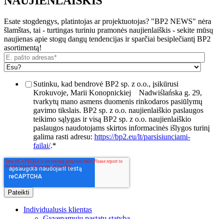
NAUJIENLAIŠKIS
Esate stogdengys, platintojas ar projektuotojas? "BP2 NEWS" nėra
šlamštas, tai - turtingas turiniu pramonės naujienlaiškis - sekite mūsų
naujienas apie stogų dangų tendencijas ir sparčiai besiplečiantį BP2
asortimentą!
Sutinku, kad bendrovė BP2 sp. z o.o., įsikūrusi
Krokuvoje, Marii Konopnickiej
Nadwiślańska g. 29,
tvarkytų mano asmens duomenis rinkodaros pasiūlymų
gavimo tikslais. BP2 sp. z o.o. naujienlaiškio paslaugos
teikimo sąlygas ir visą BP2 sp. z o.o. naujienlaiškio
paslaugos naudotojams skirtos informacinės išlygos turinį
galima rasti adresu:
https://bp2.eu/lt/parsisiunciami-
failai/
.
*
Individualusis klientas
Gyvenamųjų pastatų statyba