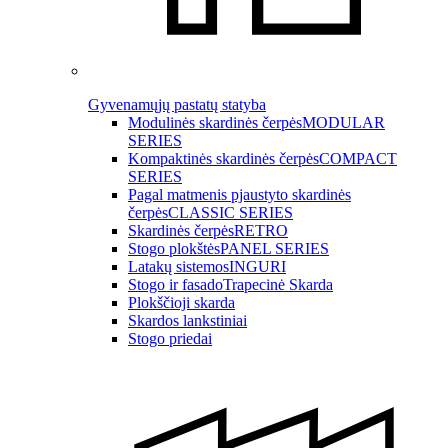
Gyvenamųjų pastatų statyba
Modulinės skardinės čerpės
MODULAR
SERIES
Kompaktinės skardinės čerpės
COMPACT
SERIES
Pagal matmenis pjaustyto skardinės
čerpės
CLASSIC SERIES
Skardinės čerpės
RETRO
Stogo plokštės
PANEL SERIES
Latakų sistemos
INGURI
Stogo ir fasado
Trapecinė Skarda
Plokščioji skarda
Skardos lankstiniai
Stogo priedai