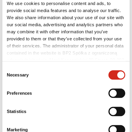
We use cookies to personalise content and ads, to
provide social media features and to analyse our traffic.
We also share information about your use of our site with
our social media, advertising and analytics partners who
may combine it with other information that you’ve
provided to them or that they’ve collected from your use
of their services. The administrator of your personal data
contained in the website is BP2 Spółka z ograniczoną
odpowiedzialnością, Marii Konopnickiej 29 Street, 30-302
Kraków. KRS 0000369912, NIP 6762431701, REGON
Consent
Platintojai
121387608.
Necessary
Selection
Kliento sritis – eProfil
Parsisiunčiami failai
Rinkodaros pasiūlymas
BP2 programa 50:50
Preferences
Optimizuoti stogą
Statistics
Marketing