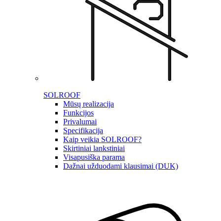
SOLROOF
Mūsų realizacija
Funkcijos
Privalumai
Specifikacija
Kaip veikia SOLROOF?
Skirtiniai lankstiniai
Visapusiška parama
Dažnai užduodami klausimai (DUK)