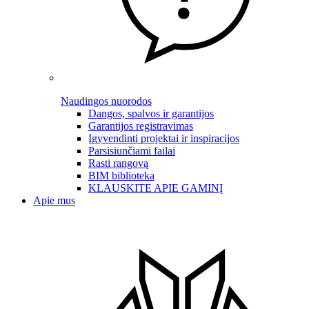
Naudingos nuorodos
Dangos, spalvos ir garantijos
Garantijos registravimas
Įgyvendinti projektai ir inspiracijos
Parsisiunčiami failai
Rasti rangovą
BIM biblioteka
KLAUSKITE APIE GAMINĮ
Apie mus