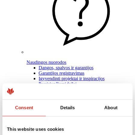
Naudingos nuorodos
Dangos, spalvos ir garantijos
Garantijos registravimas
Įgyvendinti projektai ir inspiracijos
Parsisiunčiami failai
Rasti rangovą
Kur įsigyti?
BIM bibliotekos
Profesionalams
Consent
Details
About
This website uses cookies