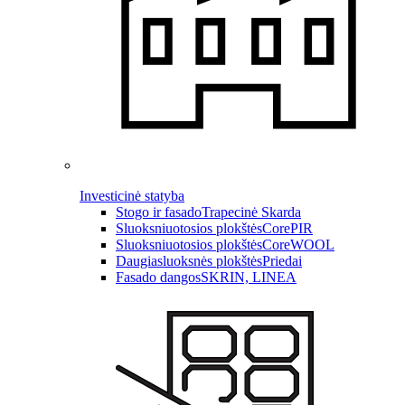
Investicinė statyba
Stogo ir fasado
Trapecinė Skarda
Sluoksniuotosios plokštės
CorePIR
Sluoksniuotosios plokštės
CoreWOOL
Daugiasluoksnės plokštės
Priedai
Fasado dangos
SKRIN, LINEA