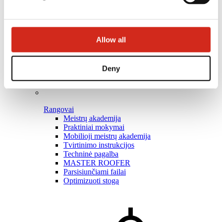
Allow all
Deny
Rangovai
Meistrų akademija
Praktiniai mokymai
Mobilioji meistrų akademija
Tvirtinimo instrukcijos
Techninė pagalba
MASTER ROOFER
Parsisiunčiami failai
Optimizuoti stogą