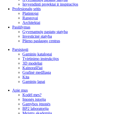
Įgyvendinti projektai ir inspiracijos
Profesionalų sritis
Platintojai
Rangovai
Architektai
Pasiūlymas
Gyvenamųjų pastatų statyba
Investicinė statyba
Plieno paslaugų centras
Parsisiųsti
Gaminių katalogai
Tvirtinimo instrukcijos
3D modeliai
Kainoraščiai
Grafinė medžiaga
Kita
Gaminių lapai
Apie mus
Kodėl mes?
Įmonės istorija
Gamybos įmonės
BP2 laboratorija
Meistrų akademija