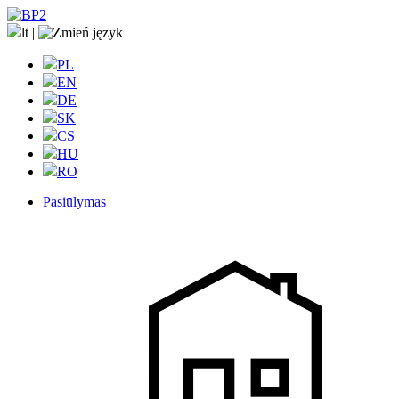
lt
|
PL
EN
DE
SK
CS
HU
RO
Pasiūlymas