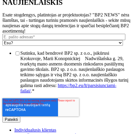
NAUJIENLAIŠKIS
Esate stogdengys, platintojas ar projektuotojas? "BP2 NEWS" nėra
šlamštas, tai - turtingas turiniu pramonės naujienlaiškis - sekite mūsų
naujienas apie stogų dangų tendencijas ir sparčiai besiplečiantį BP2
asortimentą!
Sutinku, kad bendrovė BP2 sp. z o.o., įsikūrusi
Krokuvoje, Marii Konopnickiej
Nadwiślańska g. 29,
tvarkytų mano asmens duomenis rinkodaros pasiūlymų
gavimo tikslais. BP2 sp. z o.o. naujienlaiškio paslaugos
teikimo sąlygas ir visą BP2 sp. z o.o. naujienlaiškio
paslaugos naudotojams skirtos informacinės išlygos turinį
galima rasti adresu:
https://bp2.eu/lt/parsisiunciami-
failai/
.
*
Individualusis klientas