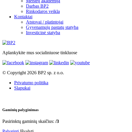
Meistrų akademija
Darbas BP2
Rinkodaros veikla
Kontaktai
Atstovai / platintojai
Gyvenamųjų pastatų statyba
Investicinė statyba
Aplankykite mus socialiniuose tinkluose
© Copyright 2026 BP2 sp. z o.o.
Privatumo politika
Slapukai
Gaminių palyginimas
Pasirinktų gaminių skaičius:
/3
Palyginti
Išvalyti