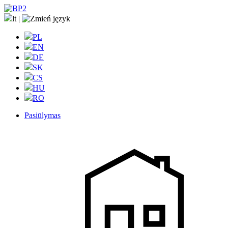
lt
|
PL
EN
DE
SK
CS
HU
RO
Pasiūlymas