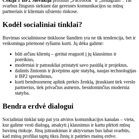
Čekija
ir
BP2 Slovakija
profilius „Facebook“ ir „Instagram“. Tai
svarbus žingsnis siekiant dar geresnės komunikacijos su mūsų
partneriais ir klientais užsienio rinkose.
Kodėl socialiniai tinklai?
Buvimas socialiniuose tinkluose šiandien yra ne tik tendencija, bet ir
veiksminga priemonė ryšiams kurti. Jų dėka galime:
būti arčiau klientų – greitai reaguoti į jų klausimus ir
poreikius,
moderniai ir patraukliai pristatyti savo pasiūlą ir projektus,
dalintis žiniomis ir įkvėpimu apie statybą, naujas technologijas
ir BP2 sprendimus,
kurti bendruomenę aplink prekės ženklą, įtraukiant tiek verslo
partnerius, tiek privačius asmenis, besidominčius modernia
statyba.
Bendra erdvė dialogui
Socialiniai tinklai taip pat yra atviros komunikacijos kanalas – vieta,
kur galime vesti dialogą, atsakyti į klausimus ir kartu plėtoti mūsų
buvimą rinkoje. Jūsų įsitraukimas ir aktyvumas bus labai svarbūs,
kad mūsų profiliai taptų tikra žinių ir patirties mainų erdve.