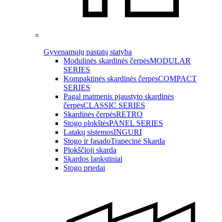
Gyvenamųjų pastatų statyba
Modulinės skardinės čerpės
MODULAR
SERIES
Kompaktinės skardinės čerpės
COMPACT
SERIES
Pagal matmenis pjaustyto skardinės
čerpės
CLASSIC SERIES
Skardinės čerpės
RETRO
Stogo plokštės
PANEL SERIES
Latakų sistemos
INGURI
Stogo ir fasado
Trapecinė Skarda
Plokščioji skarda
Skardos lankstiniai
Stogo priedai