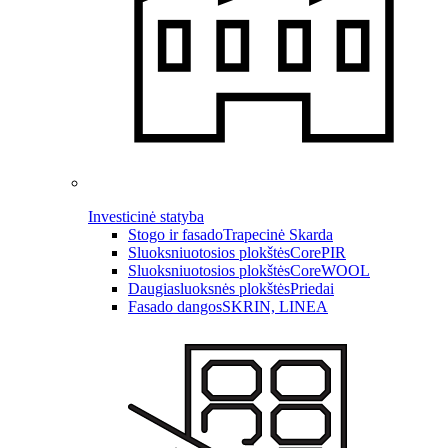
Investicinė statyba
Stogo ir fasado
Trapecinė Skarda
Sluoksniuotosios plokštės
CorePIR
Sluoksniuotosios plokštės
CoreWOOL
Daugiasluoksnės plokštės
Priedai
Fasado dangos
SKRIN, LINEA