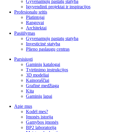
Gyvenamųjų pastatų statyba
Įgyvendinti projektai ir inspiracijos
Profesionalų sritis
Platintojai
Rangovai
Architektai
Pasiūlymas
Gyvenamųjų pastatų statyba
Investicinė statyba
Plieno paslaugų centras
Parsisiųsti
Gaminių katalogai
Tvirtinimo instrukcijos
3D modeliai
Kainoraščiai
Grafinė medžiaga
Kita
Gaminių lapai
Apie mus
Kodėl mes?
Įmonės istorija
Gamybos įmonės
BP2 laboratorija