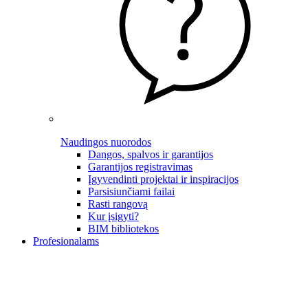
Naudingos nuorodos
Dangos, spalvos ir garantijos
Garantijos registravimas
Įgyvendinti projektai ir inspiracijos
Parsisiunčiami failai
Rasti rangovą
Kur įsigyti?
BIM bibliotekos
Profesionalams