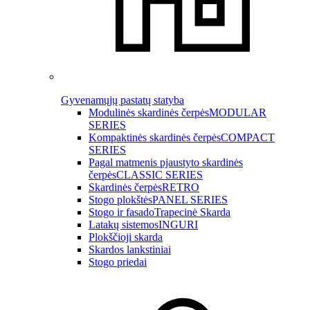
Gyvenamųjų pastatų statyba
Modulinės skardinės čerpės
MODULAR
SERIES
Kompaktinės skardinės čerpės
COMPACT
SERIES
Pagal matmenis pjaustyto skardinės
čerpės
CLASSIC SERIES
Skardinės čerpės
RETRO
Stogo plokštės
PANEL SERIES
Stogo ir fasado
Trapecinė Skarda
Latakų sistemos
INGURI
Plokščioji skarda
Skardos lankstiniai
Stogo priedai