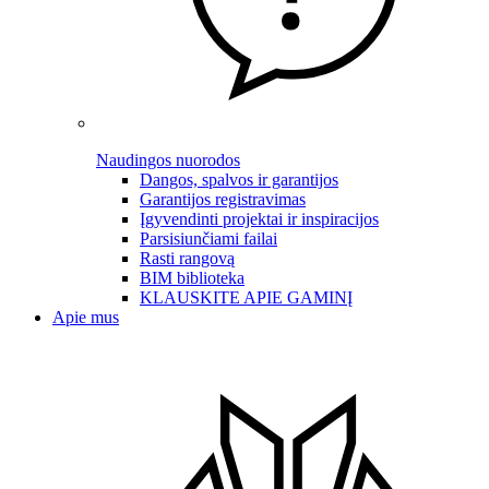
Naudingos nuorodos
Dangos, spalvos ir garantijos
Garantijos registravimas
Įgyvendinti projektai ir inspiracijos
Parsisiunčiami failai
Rasti rangovą
BIM biblioteka
KLAUSKITE APIE GAMINĮ
Apie mus