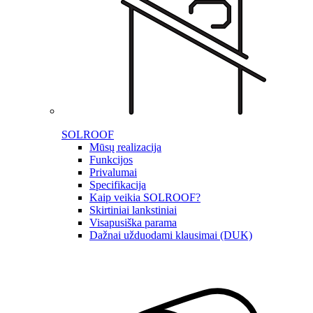
SOLROOF
Mūsų realizacija
Funkcijos
Privalumai
Specifikacija
Kaip veikia SOLROOF?
Skirtiniai lankstiniai
Visapusiška parama
Dažnai užduodami klausimai (DUK)