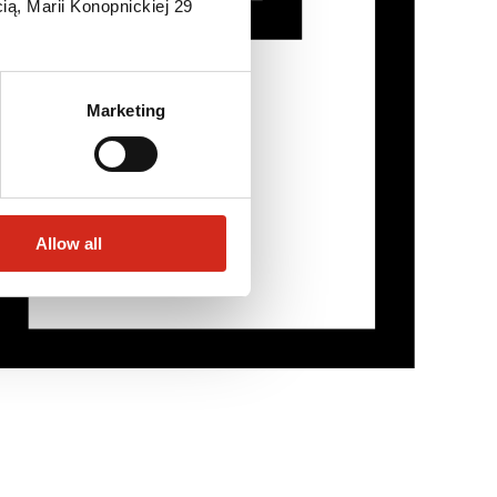
ią, Marii Konopnickiej 29
Marketing
Allow all