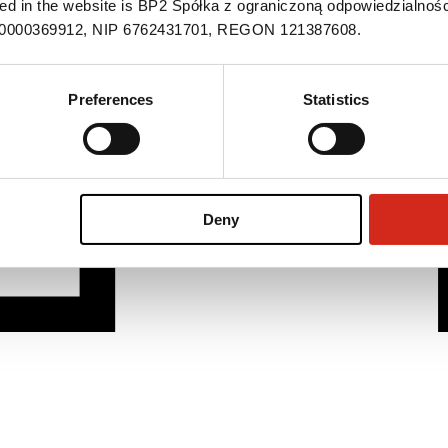
ned in the website is BP2 Spółka z ograniczoną odpowiedzialnośc
S 0000369912, NIP 6762431701, REGON 121387608.
Preferences
Statistics
Deny