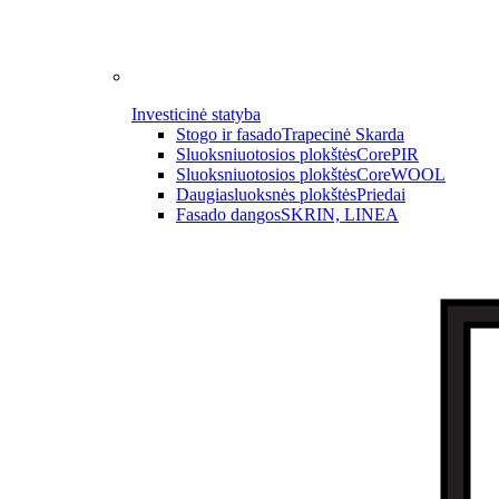
Investicinė statyba
Stogo ir fasado
Trapecinė Skarda
Sluoksniuotosios plokštės
CorePIR
Sluoksniuotosios plokštės
CoreWOOL
Daugiasluoksnės plokštės
Priedai
Fasado dangos
SKRIN, LINEA