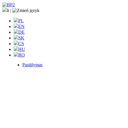
lt
|
PL
EN
DE
SK
CS
HU
RO
Pasiūlymas