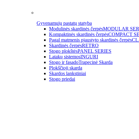
Gyvenamųjų pastatų statyba
Modulinės skardinės čerpės
MODULAR SER
Kompaktinės skardinės čerpės
COMPACT SE
Pagal matmenis pjaustyto skardinės čerpės
CL
Skardinės čerpės
RETRO
Stogo plokštės
PANEL SERIES
Latakų sistemos
INGURI
Stogo ir fasado
Trapecinė Skarda
Plokščioji skarda
Skardos lankstiniai
Stogo priedai