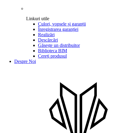
Linkuri utile
Culori, vopsele și garanții
Înregistrarea garanției
Realizări
Descărcări
Găsește un distribuitor
Biblioteca BIM
Cereți produsul
Despre Noi