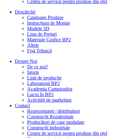
Centru de servicii pentru produse din oțel
Descărcări
Cataloage Produse
Instrucțiuni de Montaj
Modele 3D
Lista de Prețuri
Materiale Grafice BP2
Altele
Fișă Tehnică
Despre Noi
De ce noi?
Istorie
Linii de producție
Laboratorul BP2
Academia Campionilor
Lucru în BP2
Activități de marketing
Contact
Reprezentanți / distribuitori
Construcții Rezidențiale
Producători de case modulare
Construcții Industriale
Centru de servicii pentru produse din oțel