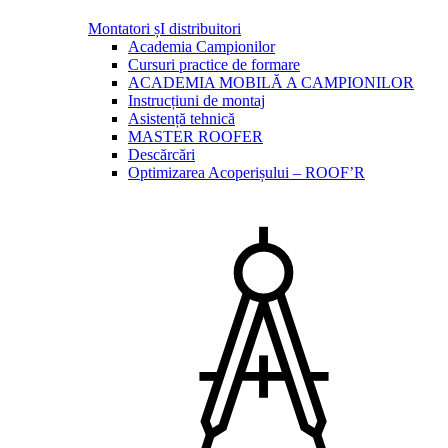
Montatori șI distribuitori
Academia Campionilor
Cursuri practice de formare
ACADEMIA MOBILĂ A CAMPIONILOR
Instrucțiuni de montaj
Asistență tehnică
MASTER ROOFER
Descărcări
Optimizarea Acoperișului – ROOF’R