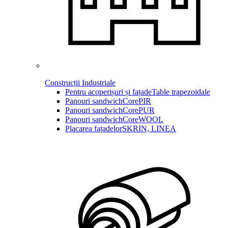
Construcții Industriale
Pentru acoperișuri și fațade
Table trapezoidale
Panouri sandwich
CorePIR
Panouri sandwich
CorePUR
Panouri sandwich
CoreWOOL
Placarea fațadelor
SKRIN, LINEA