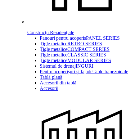
Construcții Rezidențiale
Panouri pentru acoperiș
PANEL SERIES
Țigle metalice
RETRO SERIES
Țigle metalice
COMPACT SERIES
Țigle metalice
CLASSIC SERIES
Țigle metalice
MODULAR SERIES
Sistemul de drenaj
INGURI
Pentru acoperișuri și fațade
Table trapezoidale
Tablă plană
Accesorii din tablă
Accesorii