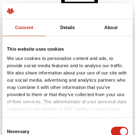
Client individual
Realizări
Consent
Details
About
Culori, vopsele și garanții
Înregistrarea garanției
Găsiți un distribuitor/contractor
This website uses cookies
We use cookies to personalise content and ads, to
provide social media features and to analyse our traffic.
We also share information about your use of our site with
our social media, advertising and analytics partners who
may combine it with other information that you’ve
provided to them or that they’ve collected from your use
of their services. The administrator of your personal data
contained in the website is BP2 Spółka z ograniczoną
odpowiedzialnością, Marii Konopnickiej 29 Street, 30-302
Kraków. KRS 0000369912, NIP 6762431701, REGON
Consent
121387608.
Necessary
Selection