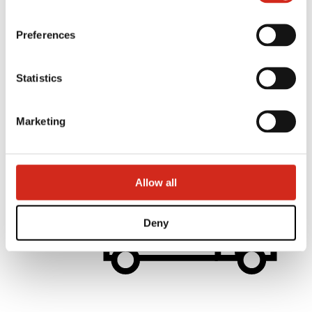
Linkuri utile
Culori, vopsele și garanții
Preferences
Înregistrarea garanției
Realizări
Descărcări
Găsește un distribuitor
Statistics
Găsiți un contractant
Biblioteca BIM
Pentru Profesioniști
Marketing
Allow all
Deny