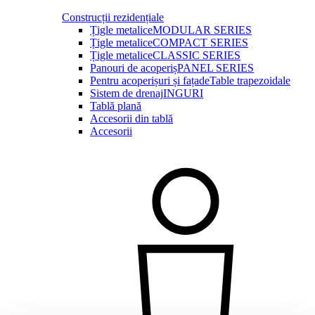
Construcții rezidențiale
Țigle metalice
MODULAR SERIES
Țigle metalice
COMPACT SERIES
Țigle metalice
CLASSIC SERIES
Panouri de acoperiș
PANEL SERIES
Pentru acoperișuri și fațade
Table trapezoidale
Sistem de drenaj
INGURI
Tablă plană
Accesorii din tablă
Accesorii