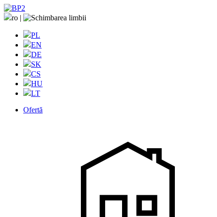
ro
|
PL
EN
DE
SK
CS
HU
LT
Ofertă