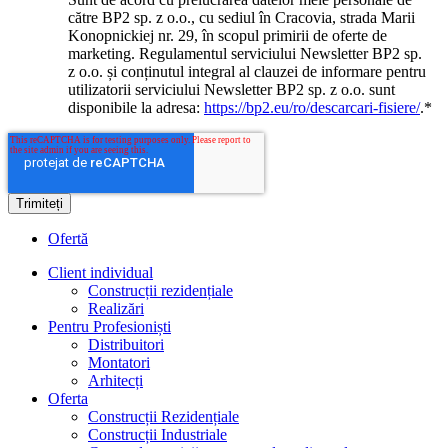
către BP2 sp. z o.o., cu sediul în Cracovia, strada Marii
Konopnickiej nr. 29, în scopul primirii de oferte de
marketing. Regulamentul serviciului Newsletter BP2 sp.
z o.o. și conținutul integral al clauzei de informare pentru
utilizatorii serviciului Newsletter BP2 sp. z o.o. sunt
disponibile la adresa:
https://bp2.eu/ro/descarcari-fisiere/
.
*
Ofertă
Client individual
Construcții rezidențiale
Realizări
Pentru Profesioniști
Distribuitori
Montatori
Arhitecți
Oferta
Construcții Rezidențiale
Construcții Industriale