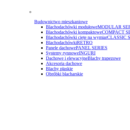
Budownictwo mieszkaniowe
Blachodachówki modułowe
MODULAR SER
Blachodachówki kompaktowe
COMPACT S
Blachodachówki cięte na wymiar
CLASSIC 
Blachodachówki
RETRO
Panele dachowe
PANEL SERIES
Systemy rynnowe
INGURI
Dachowe i elewacyjne
Blachy trapezowe
Akcesoria dachowe
Blachy płaskie
Obróbki blacharskie