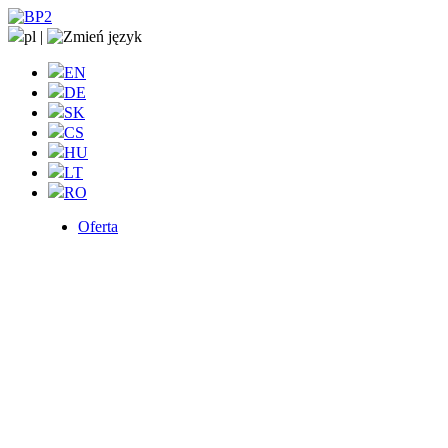
pl
|
EN
DE
SK
CS
HU
LT
RO
Oferta