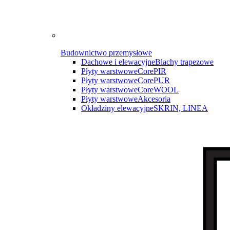
Budownictwo przemysłowe
Dachowe i elewacyjne
Blachy trapezowe
Płyty warstwowe
CorePIR
Płyty warstwowe
CorePUR
Płyty warstwowe
CoreWOOL
Płyty warstwowe
Akcesoria
Okładziny elewacyjne
SKRIN, LINEA