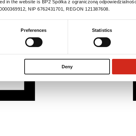
ned in the website is BP2 Spółka z ograniczoną odpowiedzialnośc
S 0000369912, NIP 6762431701, REGON 121387608.
Preferences
Statistics
Deny