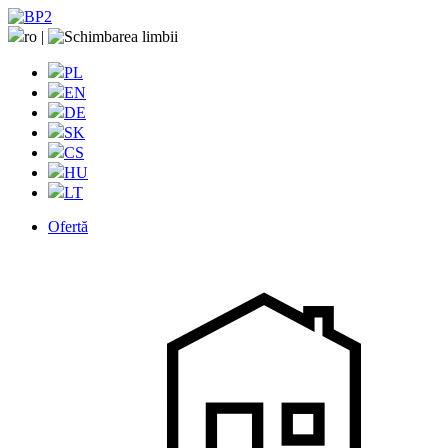
ro
|
PL
EN
DE
SK
CS
HU
LT
Ofertă