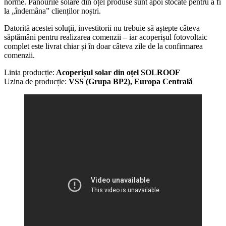
norme. Panourile solare din oțel produse sunt apoi stocate pentru a fi
la „îndemâna” clienților noștri.
Datorită acestei soluții, investitorii nu trebuie să aștepte câteva
săptămâni pentru realizarea comenzii – iar acoperișul fotovoltaic
complet este livrat chiar și în doar câteva zile de la confirmarea
comenzii.
Linia producție:
Acoperișul solar din oțel SOLROOF
Uzina de producție:
VSS (Grupa BP2), Europa Centrală