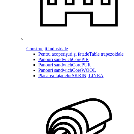
Construcții Industriale
Pentru acoperișuri și fațade
Table trapezoidale
Panouri sandwich
CorePIR
Panouri sandwich
CorePUR
Panouri sandwich
CoreWOOL
Placarea fațadelor
SKRIN, LINEA