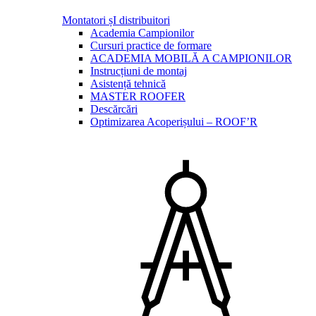
Montatori șI distribuitori
Academia Campionilor
Cursuri practice de formare
ACADEMIA MOBILĂ A CAMPIONILOR
Instrucțiuni de montaj
Asistență tehnică
MASTER ROOFER
Descărcări
Optimizarea Acoperișului – ROOF’R