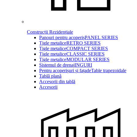
Construcții Rezidențiale
Panouri pentru acoperiș
PANEL SERIES
Țigle metalice
RETRO SERIES
Țigle metalice
COMPACT SERIES
Țigle metalice
CLASSIC SERIES
Țigle metalice
MODULAR SERIES
Sistemul de drenaj
INGURI
Pentru acoperișuri și fațade
Table trapezoidale
Tablă plană
Accesorii din tablă
Accesorii