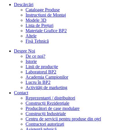
Descărcări
Cataloage Produse
Instrucțiuni de Montaj
Modele 3D
Lista de Prețuri
Materiale Grafice BP2
Altele
Fișă Tehnică
Despre Noi
De ce noi?
Istorie
Linii de producție
Laboratorul BP2
Academia Campionilor
Lucru în BP2
Activități de marketing
Contact
Reprezentanți / distribuitori
Construcții Rezidențiale
Producători de case modulare
Construcții Industriale
Centru de servicii pentru produse din oțel
Contractori autorizați
Asistență tehnică