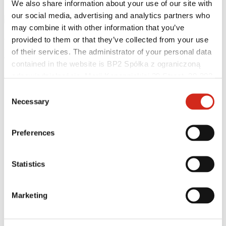
BIPV SOLROOF
We also share information about your use of our site with
our social media, advertising and analytics partners who
Înapoi la știri
may combine it with other information that you’ve
Producția panourilor FIT
provided to them or that they’ve collected from your use
of their services. The administrator of your personal data
VOLT pentru acoperișul din
contained in the website is BP2 Spółka z ograniczoną
odpowiedzialnością, Marii Konopnickiej 29 Street, 30-302
oțel BIPV SOLROOF
Kraków. KRS 0000369912, NIP 6762431701, REGON
Consent
121387608.
Necessary
Selection
Preferences
Statistics
Marketing