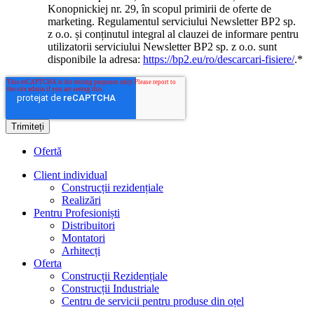
Konopnickiej nr. 29, în scopul primirii de oferte de
marketing. Regulamentul serviciului Newsletter BP2 sp.
z o.o. și conținutul integral al clauzei de informare pentru
utilizatorii serviciului Newsletter BP2 sp. z o.o. sunt
disponibile la adresa:
https://bp2.eu/ro/descarcari-fisiere/
.
*
Ofertă
Client individual
Construcții rezidențiale
Realizări
Pentru Profesioniști
Distribuitori
Montatori
Arhitecți
Oferta
Construcții Rezidențiale
Construcții Industriale
Centru de servicii pentru produse din oțel