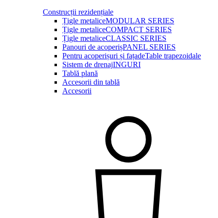
Construcții rezidențiale
Țigle metalice
MODULAR SERIES
Țigle metalice
COMPACT SERIES
Țigle metalice
CLASSIC SERIES
Panouri de acoperiș
PANEL SERIES
Pentru acoperișuri și fațade
Table trapezoidale
Sistem de drenaj
INGURI
Tablă plană
Accesorii din tablă
Accesorii