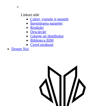
Linkuri utile
Culori, vopsele și garanții
Înregistrarea garanției
Realizări
Descărcări
Găsește un distribuitor
Biblioteca BIM
Cereți produsul
Despre Noi