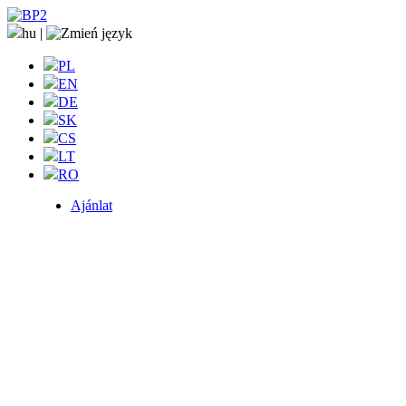
hu
|
PL
EN
DE
SK
CS
LT
RO
Ajánlat