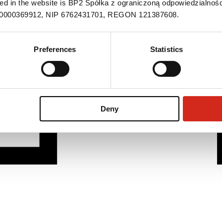
ned in the website is BP2 Spółka z ograniczoną odpowiedzialnośc
S 0000369912, NIP 6762431701, REGON 121387608.
Preferences
Statistics
Deny