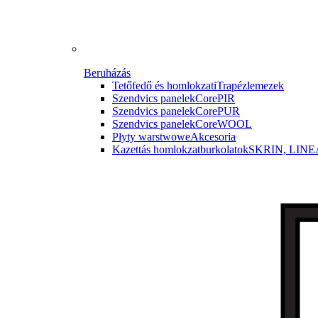
Beruházás
Tetőfedő és homlokzati
Trapézlemezek
Szendvics panelek
CorePIR
Szendvics panelek
CorePUR
Szendvics panelek
CoreWOOL
Płyty warstwowe
Akcesoria
Kazettás homlokzatburkolatok
SKRIN, LINE