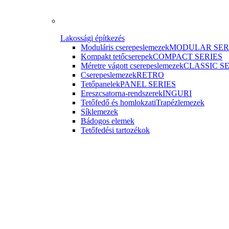
Lakossági építkezés
Moduláris cserepeslemezek
MODULAR SER
Kompakt tetőcserepek
COMPACT SERIES
Méretre vágott cserepeslemezek
CLASSIC S
Cserepeslemezek
RETRO
Tetőpanelek
PANEL SERIES
Ereszcsatorna-rendszerek
INGURI
Tetőfedő és homlokzati
Trapézlemezek
Síklemezek
Bádogos elemek
Tetőfedési tartozékok