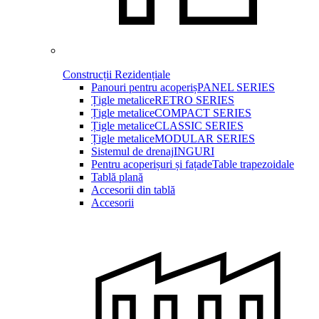
Construcții Rezidențiale
Panouri pentru acoperiș
PANEL SERIES
Țigle metalice
RETRO SERIES
Țigle metalice
COMPACT SERIES
Țigle metalice
CLASSIC SERIES
Țigle metalice
MODULAR SERIES
Sistemul de drenaj
INGURI
Pentru acoperișuri și fațade
Table trapezoidale
Tablă plană
Accesorii din tablă
Accesorii