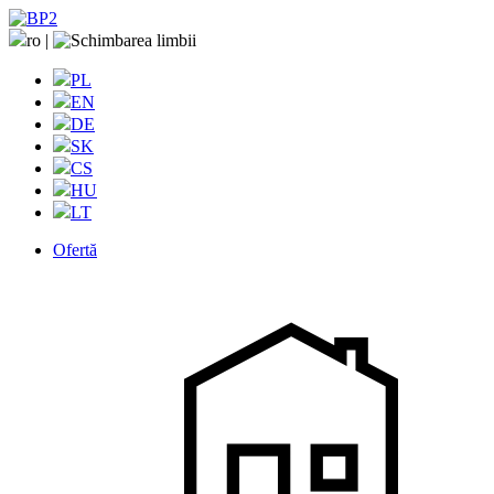
ro
|
PL
EN
DE
SK
CS
HU
LT
Ofertă