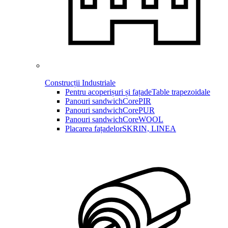
Construcții Industriale
Pentru acoperișuri și fațade
Table trapezoidale
Panouri sandwich
CorePIR
Panouri sandwich
CorePUR
Panouri sandwich
CoreWOOL
Placarea fațadelor
SKRIN, LINEA