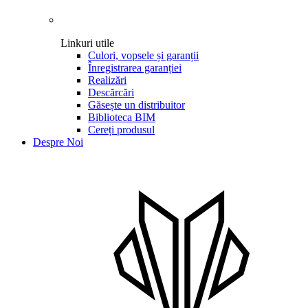
Linkuri utile
Culori, vopsele și garanții
Înregistrarea garanției
Realizări
Descărcări
Găsește un distribuitor
Biblioteca BIM
Cereți produsul
Despre Noi