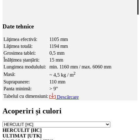
Date tehnice
Lăţimea efectivă:
1105 mm
Lăţimea totală:
1194 mm
Grosimea tablei:
0,5 mm
Înălțimea ștanțării:
15 mm
Lungimea modulului:
min. 1160 mm / max. 6060 mm
2
Masă:
~ 4,5 kg / m
Suprapunere:
110 mm
Panta minimă:
> 9°
Tabelul cu dimensiuni:
Descărcare
Acoperiri și culori
HERCULIT [HC]
ULTIMAT [UTK]