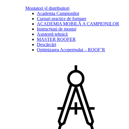
Montatori șI distribuitori
Academia Campionilor
Cursuri practice de formare
ACADEMIA MOBILĂ A CAMPIONILOR
Instrucțiuni de montaj
Asistență tehnică
MASTER ROOFER
Descărcări
Optimizarea Acoperișului – ROOF’R