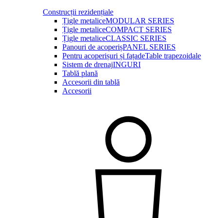
Construcții rezidențiale
Țigle metalice
MODULAR SERIES
Țigle metalice
COMPACT SERIES
Țigle metalice
CLASSIC SERIES
Panouri de acoperiș
PANEL SERIES
Pentru acoperișuri și fațade
Table trapezoidale
Sistem de drenaj
INGURI
Tablă plană
Accesorii din tablă
Accesorii