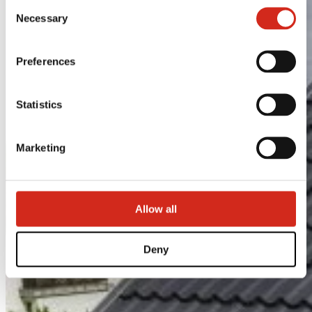
Consent
121387608.
Necessary
Selection
Preferences
Statistics
Marketing
Allow all
Deny