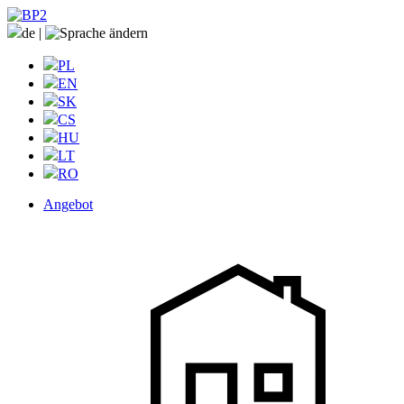
de
|
PL
EN
SK
CS
HU
LT
RO
Angebot