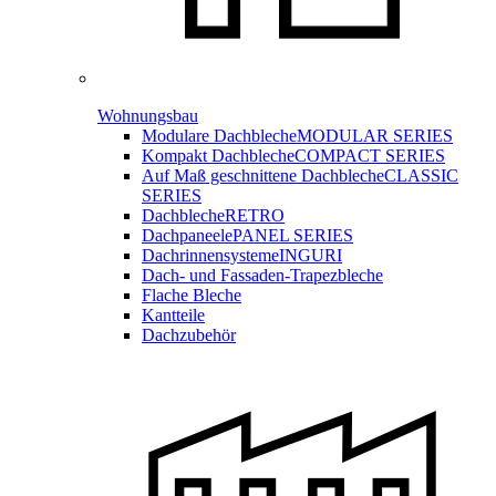
Wohnungsbau
Modulare Dachbleche
MODULAR SERIES
Kompakt Dachbleche
COMPACT SERIES
Auf Maß geschnittene Dachbleche
CLASSIC
SERIES
Dachbleche
RETRO
Dachpaneele
PANEL SERIES
Dachrinnensysteme
INGURI
Dach- und Fassaden-
Trapezbleche
Flache Bleche
Kantteile
Dachzubehör