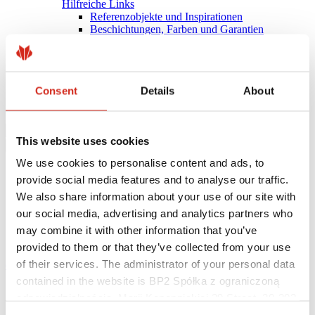
Hilfreiche Links
Referenzobjekte und Inspirationen
Beschichtungen, Farben und Garantien
Garantie-Registrierung
Herunterladen
BIM-Bibliothek
PRODUKT ANFRAGEN
Consent
Details
About
Herunterladen
Kontakt
This website uses cookies
We use cookies to personalise content and ads, to
provide social media features and to analyse our traffic.
We also share information about your use of our site with
our social media, advertising and analytics partners who
may combine it with other information that you’ve
provided to them or that they’ve collected from your use
of their services. The administrator of your personal data
eProfil
contained in the website is BP2 Spółka z ograniczoną
Startseite
odpowiedzialnością, Marii Konopnickiej 29 Street, 30-302
Angebot
Dachbleche RETRO
Kraków. KRS 0000369912, NIP 6762431701, REGON