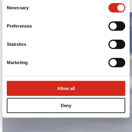
Consent
STIGMA RETRO
121387608.
Necessary
Selection
Preferences
Statistics
Marketing
Allow all
Deny