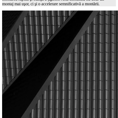
montaj mai uşor, ci şi o accelerare semnificativă a montării.