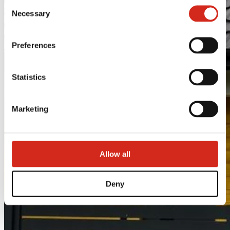
Consent
121387608.
Necessary
Selection
Preferences
Statistics
Marketing
Allow all
Deny