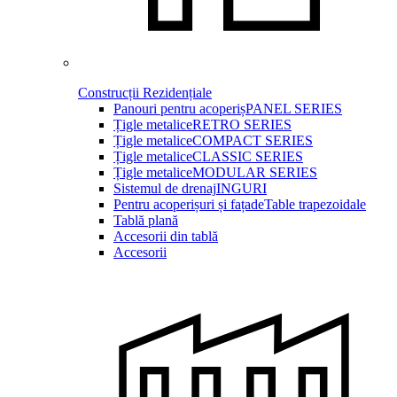
Construcții Rezidențiale
Panouri pentru acoperiș
PANEL SERIES
Țigle metalice
RETRO SERIES
Țigle metalice
COMPACT SERIES
Țigle metalice
CLASSIC SERIES
Țigle metalice
MODULAR SERIES
Sistemul de drenaj
INGURI
Pentru acoperișuri și fațade
Table trapezoidale
Tablă plană
Accesorii din tablă
Accesorii