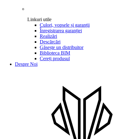
Linkuri utile
Culori, vopsele și garanții
Înregistrarea garanției
Realizări
Descărcări
Găsește un distribuitor
Biblioteca BIM
Cereți produsul
Despre Noi