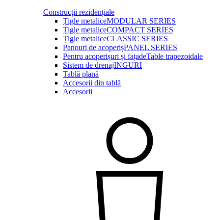
Construcții rezidențiale
Țigle metalice
MODULAR SERIES
Țigle metalice
COMPACT SERIES
Țigle metalice
CLASSIC SERIES
Panouri de acoperiș
PANEL SERIES
Pentru acoperișuri și fațade
Table trapezoidale
Sistem de drenaj
INGURI
Tablă plană
Accesorii din tablă
Accesorii