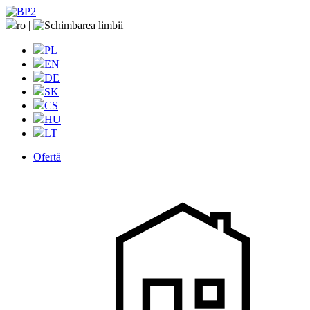
ro
|
PL
EN
DE
SK
CS
HU
LT
Ofertă