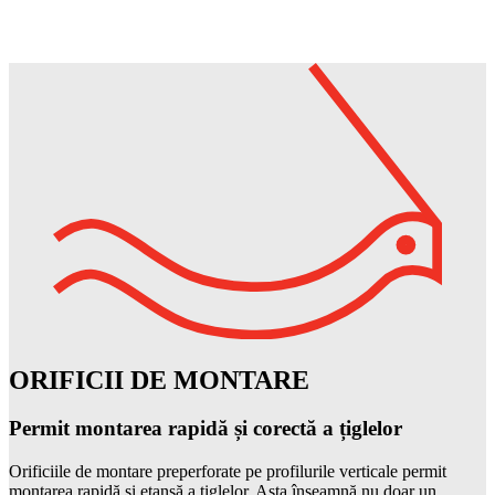
ORIFICII DE MONTARE
Permit montarea rapidă și corectă a țiglelor
Orificiile de montare preperforate pe profilurile verticale permit
montarea rapidă şi etanşă a țiglelor. Asta înseamnă nu doar un