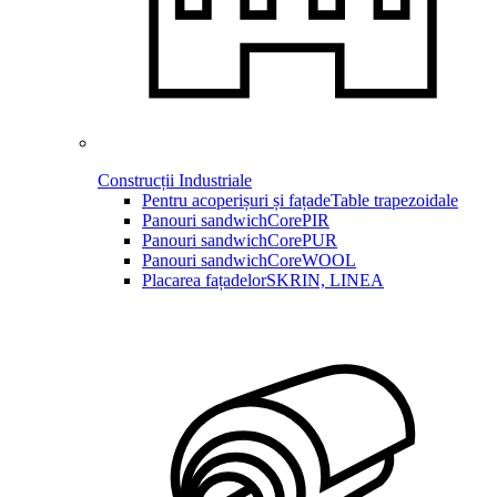
Construcții Industriale
Pentru acoperișuri și fațade
Table trapezoidale
Panouri sandwich
CorePIR
Panouri sandwich
CorePUR
Panouri sandwich
CoreWOOL
Placarea fațadelor
SKRIN, LINEA