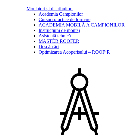
Montatori șI distribuitori
Academia Campionilor
Cursuri practice de formare
ACADEMIA MOBILĂ A CAMPIONILOR
Instrucțiuni de montaj
Asistență tehnică
MASTER ROOFER
Descărcări
Optimizarea Acoperișului – ROOF’R