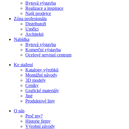
Bytová výstavba
Realizace a inspirace
Najít prodejce
Zóna profesionála
Distributoři
Umělci
Architekti
Nabídka
Bytová výstavba
Komerční výstavba
Ocelové servisní centrum
Ke stažení
Katalogy výrobků
Montážní návody
3D modely
Ceníky
Grafické materiály
Jiné
Produktové listy
O nás
Proč my?
Historie firmy
Výrobní závody