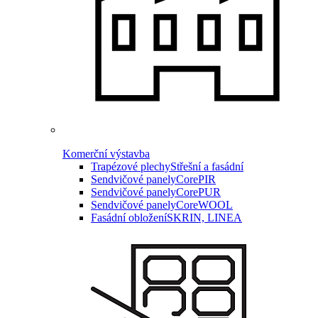
Komerční výstavba
Trapézové plechy
Střešní a fasádní
Sendvičové panely
CorePIR
Sendvičové panely
CorePUR
Sendvičové panely
CoreWOOL
Fasádní obložení
SKRIN, LINEA