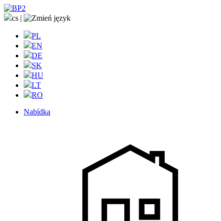
cs
|
PL
EN
DE
SK
HU
LT
RO
Nabídka