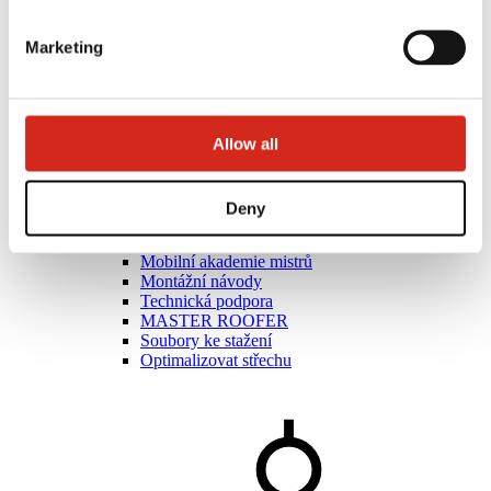
Marketing
Allow all
Umělci
Deny
Akademie mistrů
Praktická školení
Mobilní akademie mistrů
Montážní návody
Technická podpora
MASTER ROOFER
Soubory ke stažení
Optimalizovat střechu