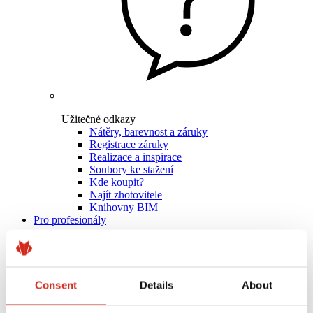
Užitečné odkazy
Nátěry, barevnost a záruky
Registrace záruky
Realizace a inspirace
Soubory ke stažení
Kde koupit?
Najít zhotovitele
Knihovny BIM
Pro profesionály
Consent
Details
About