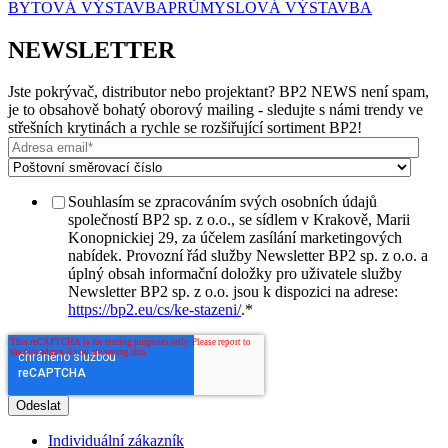
BYTOVÁ VÝSTAVBA
PRŮMYSLOVÁ VÝSTAVBA
NEWSLETTER
Jste pokrývač, distributor nebo projektant? BP2 NEWS není spam,
je to obsahově bohatý oborový mailing - sledujte s námi trendy ve
střešních krytinách a rychle se rozšiřující sortiment BP2!
Souhlasím se zpracováním svých osobních údajů
společností BP2 sp. z o.o., se sídlem v Krakově, Marii
Konopnickiej 29, za účelem zasílání marketingových
nabídek. Provozní řád služby Newsletter BP2 sp. z o.o. a
úplný obsah informační doložky pro uživatele služby
Newsletter BP2 sp. z o.o. jsou k dispozici na adrese:
https://bp2.eu/cs/ke-stazeni/
.
*
Individuální zákazník