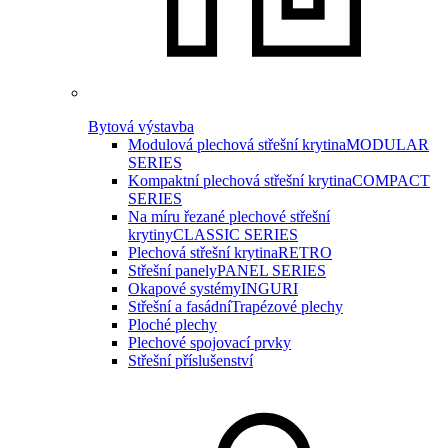
Bytová výstavba
Modulová plechová střešní krytina
MODULAR
SERIES
Kompaktní plechová střešní krytina
COMPACT
SERIES
Na míru řezané plechové střešní
krytiny
CLASSIC SERIES
Plechová střešní krytina
RETRO
Střešní panely
PANEL SERIES
Okapové systémy
INGURI
Střešní a fasádní
Trapézové plechy
Ploché plechy
Plechové spojovací prvky
Střešní příslušenství