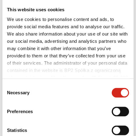
This website uses cookies
We use cookies to personalise content and ads, to
provide social media features and to analyse our traffic.
We also share information about your use of our site with
our social media, advertising and analytics partners who
may combine it with other information that you’ve
provided to them or that they’ve collected from your use
Distributoři
of their services. The administrator of your personal data
Zákaznická zóna – eProfil
contained in the website is BP2 Spółka z ograniczoną
Soubory ke stažení
odpowiedzialnością, Marii Konopnickiej 29 Street, 30-302
Marketingová nabídka
Program BP2 50:50
Kraków. KRS 0000369912, NIP 6762431701, REGON
Consent
Optimalizovat střechu
121387608.
Necessary
Selection
Preferences
Statistics