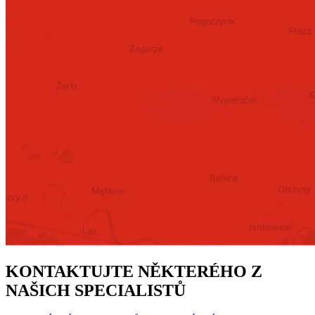
KONTAKTUJTE NĚKTERÉHO Z
NAŠICH SPECIALISTŮ