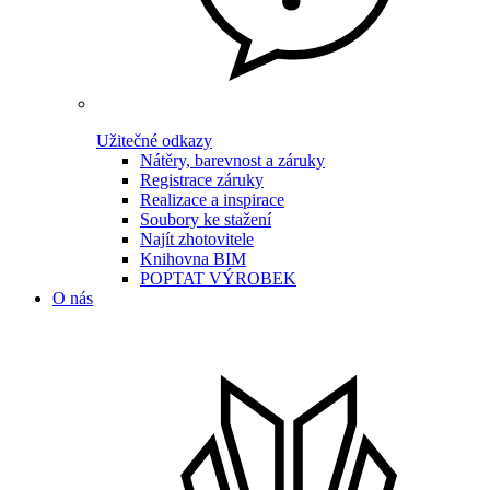
Užitečné odkazy
Nátěry, barevnost a záruky
Registrace záruky
Realizace a inspirace
Soubory ke stažení
Najít zhotovitele
Knihovna BIM
POPTAT VÝROBEK
O nás