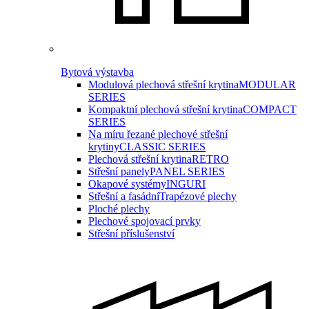
Bytová výstavba
Modulová plechová střešní krytina
MODULAR
SERIES
Kompaktní plechová střešní krytina
COMPACT
SERIES
Na míru řezané plechové střešní
krytiny
CLASSIC SERIES
Plechová střešní krytina
RETRO
Střešní panely
PANEL SERIES
Okapové systémy
INGURI
Střešní a fasádní
Trapézové plechy
Ploché plechy
Plechové spojovací prvky
Střešní příslušenství