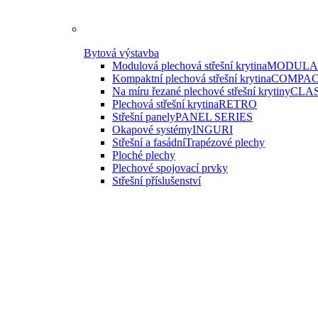
Bytová výstavba
Modulová plechová střešní krytina
MODULAR
Kompaktní plechová střešní krytina
COMPAC
Na míru řezané plechové střešní krytiny
CLAS
Plechová střešní krytina
RETRO
Střešní panely
PANEL SERIES
Okapové systémy
INGURI
Střešní a fasádní
Trapézové plechy
Ploché plechy
Plechové spojovací prvky
Střešní příslušenství