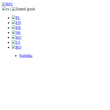
cs
|
PL
EN
DE
SK
HU
LT
RO
Nabídka