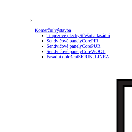
Komerční výstavba
Trapézové plechy
Střešní a fasádní
Sendvičové panely
CorePIR
Sendvičové panely
CorePUR
Sendvičové panely
CoreWOOL
Fasádní obložení
SKRIN, LINEA