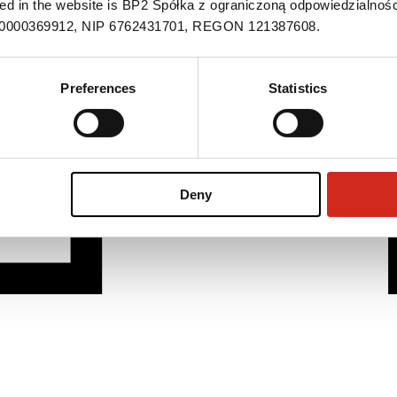
ned in the website is BP2 Spółka z ograniczoną odpowiedzialnośc
S 0000369912, NIP 6762431701, REGON 121387608.
Preferences
Statistics
Deny