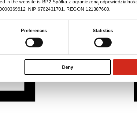
ned in the website is BP2 Spółka z ograniczoną odpowiedzialnośc
S 0000369912, NIP 6762431701, REGON 121387608.
Preferences
Statistics
Deny