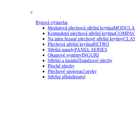
Bytová výstavba
Modulová plechová střešní krytina
MODULAR
Kompaktní plechová střešní krytina
COMPAC
Na míru řezané plechové střešní krytiny
CLAS
Plechová střešní krytina
RETRO
Střešní panely
PANEL SERIES
Okapové systémy
INGURI
Střešní a fasádní
Trapézové plechy
Ploché plechy
Plechové spojovací prvky
Střešní příslušenství