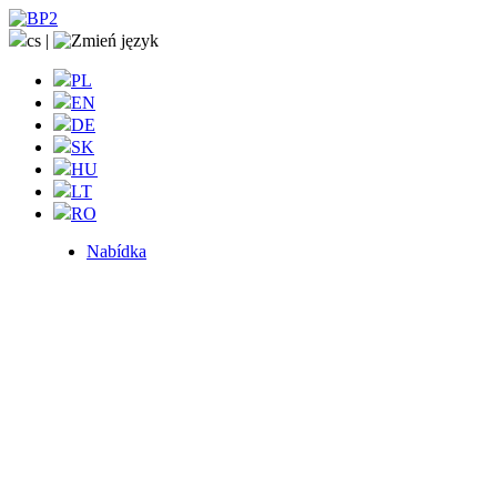
cs
|
PL
EN
DE
SK
HU
LT
RO
Nabídka