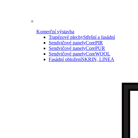
Komerční výstavba
Trapézové plechy
Střešní a fasádní
Sendvičové panely
CorePIR
Sendvičové panely
CorePUR
Sendvičové panely
CoreWOOL
Fasádní obložení
SKRIN, LINEA