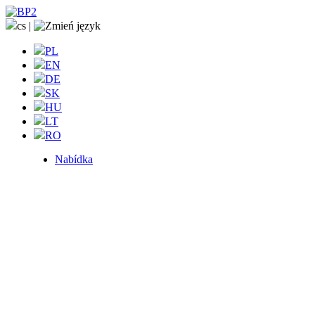
cs
|
PL
EN
DE
SK
HU
LT
RO
Nabídka