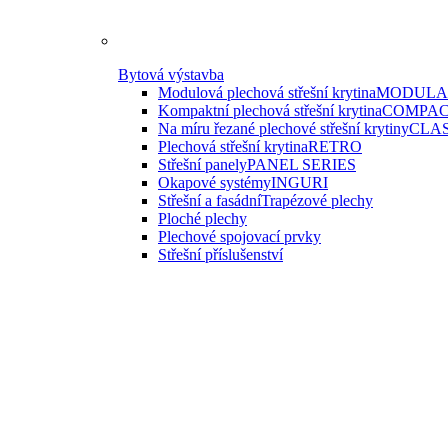
Bytová výstavba
Modulová plechová střešní krytina
MODULAR
Kompaktní plechová střešní krytina
COMPAC
Na míru řezané plechové střešní krytiny
CLAS
Plechová střešní krytina
RETRO
Střešní panely
PANEL SERIES
Okapové systémy
INGURI
Střešní a fasádní
Trapézové plechy
Ploché plechy
Plechové spojovací prvky
Střešní příslušenství