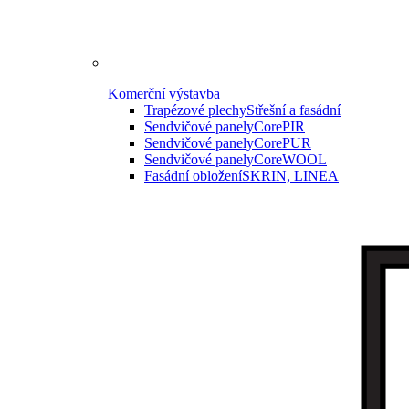
Komerční výstavba
Trapézové plechy
Střešní a fasádní
Sendvičové panely
CorePIR
Sendvičové panely
CorePUR
Sendvičové panely
CoreWOOL
Fasádní obložení
SKRIN, LINEA