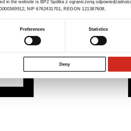
ned in the website is BP2 Spółka z ograniczoną odpowiedzialnośc
S 0000369912, NIP 6762431701, REGON 121387608.
Preferences
Statistics
Deny