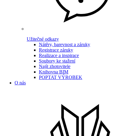
Užitečné odkazy
Nátěry, barevnost a záruky
Registrace záruky
Realizace a inspirace
Soubory ke stažení
Najít zhotovitele
Knihovna BIM
POPTAT VÝROBEK
O nás