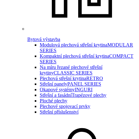
Bytová výstavba
Modulová plechová střešní krytina
MODULAR
SERIES
Kompaktní plechová střešní krytina
COMPACT
SERIES
Na míru řezané plechové střešní
krytiny
CLASSIC SERIES
Plechová střešní krytina
RETRO
Střešní panely
PANEL SERIES
Okapové systémy
INGURI
Střešní a fasádní
Trapézové plechy
Ploché plechy
Plechové spojovací prvky
Střešní příslušenství