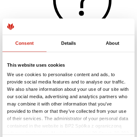
Consent
Details
About
Užitečné odkazy
Nátěry, barevnost a záruky
Registrace záruky
This website uses cookies
Realizace a inspirace
Soubory ke stažení
We use cookies to personalise content and ads, to
Kde koupit?
provide social media features and to analyse our traffic.
Najít zhotovitele
We also share information about your use of our site with
Knihovny BIM
Pro profesionály
our social media, advertising and analytics partners who
may combine it with other information that you’ve
provided to them or that they’ve collected from your use
of their services. The administrator of your personal data
contained in the website is BP2 Spółka z ograniczoną
odpowiedzialnością, Marii Konopnickiej 29 Street, 30-302