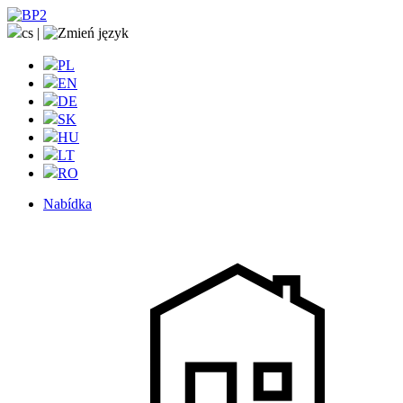
cs
|
PL
EN
DE
SK
HU
LT
RO
Nabídka