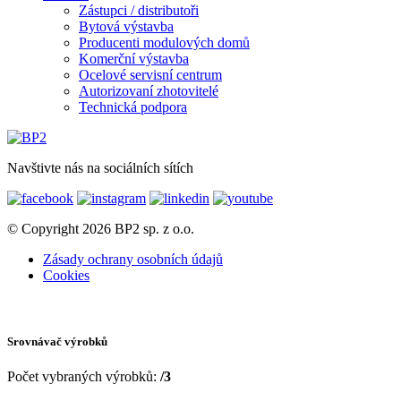
Zástupci / distributoři
Bytová výstavba
Producenti modulových domů
Komerční výstavba
Ocelové servisní centrum
Autorizovaní zhotovitelé
Technická podpora
Navštivte nás na sociálních sítích
© Copyright 2026 BP2 sp. z o.o.
Zásady ochrany osobních údajů
Cookies
Srovnávač výrobků
Počet vybraných výrobků:
/3