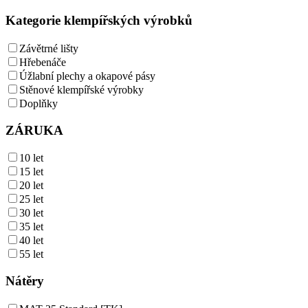
Kategorie klempířských výrobků
Závětrné lišty
Hřebenáče
Úžlabní plechy a okapové pásy
Stěnové klempířské výrobky
Doplňky
ZÁRUKA
10 let
15 let
20 let
25 let
30 let
35 let
40 let
55 let
Nátěry