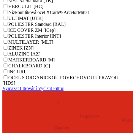
MAT 35 Standard [TK]
HERCULIT [HC]
Nízkouhlíková ocel XCarb® ArcelorMittal
ULTIMAT [UTK]
POLIESTER Standard [RAL]
ICE COVER ZM [ICep]
POLIESTER Interior [INT]
MULTILAYER [MLT]
ZINEK [ZN]
ALUZINC [AZ]
MARKERBOARD [M]
CHALKBOARD [C]
INGURI
OCEL S ORGANICKOU POVRCHOVOU ÚPRAVOU
[HDS]
Vymazat filtrování
Vyčistit
Filtruj