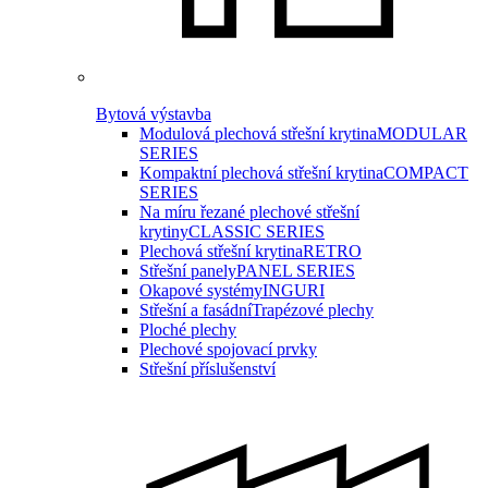
Bytová výstavba
Modulová plechová střešní krytina
MODULAR
SERIES
Kompaktní plechová střešní krytina
COMPACT
SERIES
Na míru řezané plechové střešní
krytiny
CLASSIC SERIES
Plechová střešní krytina
RETRO
Střešní panely
PANEL SERIES
Okapové systémy
INGURI
Střešní a fasádní
Trapézové plechy
Ploché plechy
Plechové spojovací prvky
Střešní příslušenství