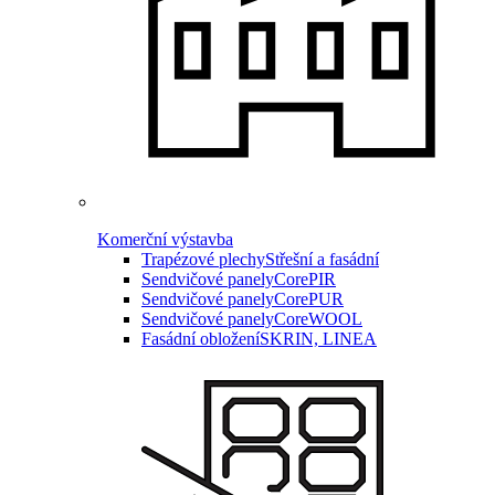
Komerční výstavba
Trapézové plechy
Střešní a fasádní
Sendvičové panely
CorePIR
Sendvičové panely
CorePUR
Sendvičové panely
CoreWOOL
Fasádní obložení
SKRIN, LINEA