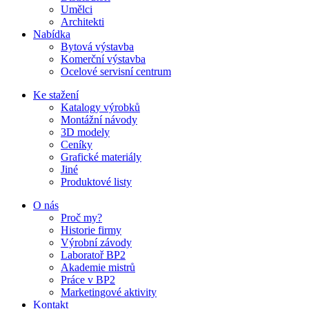
Umělci
Architekti
Nabídka
Bytová výstavba
Komerční výstavba
Ocelové servisní centrum
Ke stažení
Katalogy výrobků
Montážní návody
3D modely
Ceníky
Grafické materiály
Jiné
Produktové listy
O nás
Proč my?
Historie firmy
Výrobní závody
Laboratoř BP2
Akademie mistrů
Práce v BP2
Marketingové aktivity
Kontakt