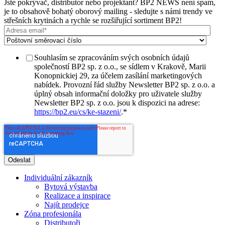
Jste pokrývač, distributor nebo projektant? BP2 NEWS není spam,
je to obsahově bohatý oborový mailing - sledujte s námi trendy ve
střešních krytinách a rychle se rozšiřující sortiment BP2!
Souhlasím se zpracováním svých osobních údajů
společností BP2 sp. z o.o., se sídlem v Krakově, Marii
Konopnickiej 29, za účelem zasílání marketingových
nabídek. Provozní řád služby Newsletter BP2 sp. z o.o. a
úplný obsah informační doložky pro uživatele služby
Newsletter BP2 sp. z o.o. jsou k dispozici na adrese:
https://bp2.eu/cs/ke-stazeni/
.
*
Individuální zákazník
Bytová výstavba
Realizace a inspirace
Najít prodejce
Zóna profesionála
Distributoři