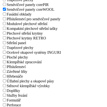
Sendvičové panely corePIR
Sendvičové panely coreWOOL
Fasádní obklady
Příslušenství pro sendvičové panely
Modulové plechové střešní
Kompaktní plechové střešní tašky
Plechové střešní krytiny
Plechové krytiny RETRO
Střešní panel
Trapézové plechy
Ocelové okapové systémy INGURI
Ploché plechy
Klempířské zpracování
Příslušenství
Závětrné lišty
Hřebenáče
Úžlabní plechy a okapové pásy
Stěnové klempířské výrobky
Doplňky
Služby řezání
Formulář
Perforace