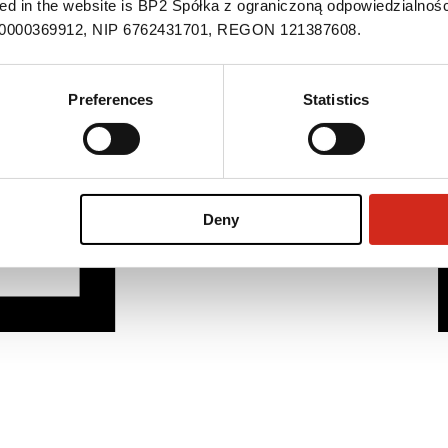
ned in the website is BP2 Spółka z ograniczoną odpowiedzialnośc
S 0000369912, NIP 6762431701, REGON 121387608.
Preferences
Statistics
Deny