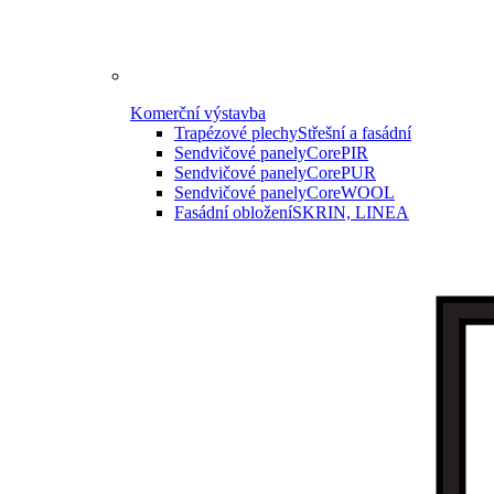
Komerční výstavba
Trapézové plechy
Střešní a fasádní
Sendvičové panely
CorePIR
Sendvičové panely
CorePUR
Sendvičové panely
CoreWOOL
Fasádní obložení
SKRIN, LINEA