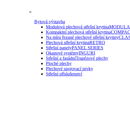
Bytová výstavba
Modulová plechová střešní krytina
MODULAR
Kompaktní plechová střešní krytina
COMPAC
Na míru řezané plechové střešní krytiny
CLAS
Plechová střešní krytina
RETRO
Střešní panely
PANEL SERIES
Okapové systémy
INGURI
Střešní a fasádní
Trapézové plechy
Ploché plechy
Plechové spojovací prvky
Střešní příslušenství