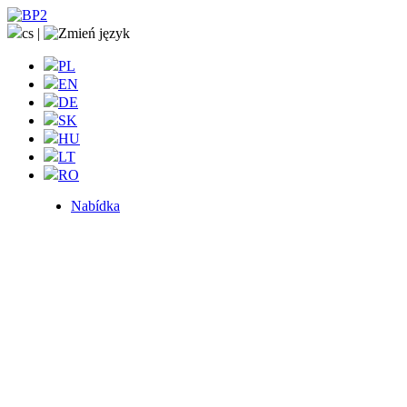
cs
|
PL
EN
DE
SK
HU
LT
RO
Nabídka