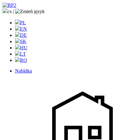
cs
|
PL
EN
DE
SK
HU
LT
RO
Nabídka