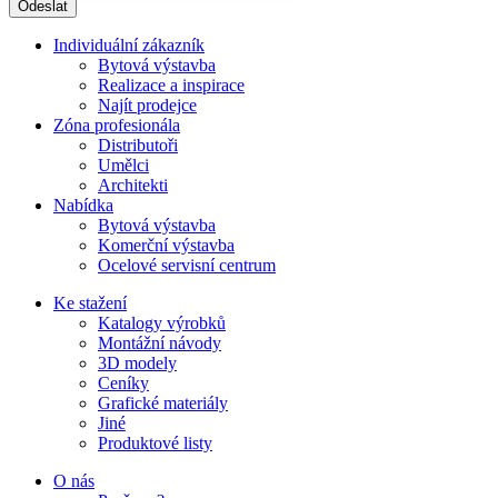
Individuální zákazník
Bytová výstavba
Realizace a inspirace
Najít prodejce
Zóna profesionála
Distributoři
Umělci
Architekti
Nabídka
Bytová výstavba
Komerční výstavba
Ocelové servisní centrum
Ke stažení
Katalogy výrobků
Montážní návody
3D modely
Ceníky
Grafické materiály
Jiné
Produktové listy
O nás