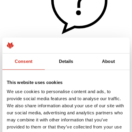
Užitečné odkazy
Nátěry, barevnost a záruky
Registrace záruky
Consent
Details
About
Realizace a inspirace
Soubory ke stažení
Kde koupit?
This website uses cookies
Najít zhotovitele
Knihovny BIM
We use cookies to personalise content and ads, to
Pro profesionály
provide social media features and to analyse our traffic.
We also share information about your use of our site with
our social media, advertising and analytics partners who
may combine it with other information that you’ve
provided to them or that they’ve collected from your use