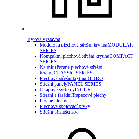
Bytová výstavba
Modulová plechová střešní krytina
MODULAR
SERIES
Kompaktní plechová střešní krytina
COMPACT
SERIES
Na míru řezané plechové střešní
krytiny
CLASSIC SERIES
Plechová střešní krytina
RETRO
Střešní panely
PANEL SERIES
Okapové systémy
INGURI
Střešní a fasádní
Trapézové plechy
Ploché plechy
Plechové spojovací prvky
Střešní příslušenství