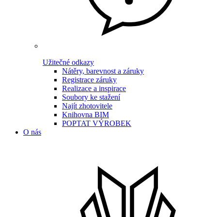
Užitečné odkazy
Nátěry, barevnost a záruky
Registrace záruky
Realizace a inspirace
Soubory ke stažení
Najít zhotovitele
Knihovna BIM
POPTAT VÝROBEK
O nás