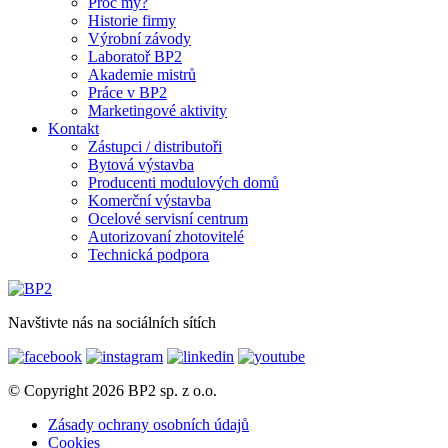
Proč my?
Historie firmy
Výrobní závody
Laboratoř BP2
Akademie mistrů
Práce v BP2
Marketingové aktivity
Kontakt
Zástupci / distributoři
Bytová výstavba
Producenti modulových domů
Komerční výstavba
Ocelové servisní centrum
Autorizovaní zhotovitelé
Technická podpora
Navštivte nás na sociálních sítích
© Copyright 2026 BP2 sp. z o.o.
Zásady ochrany osobních údajů
Cookies