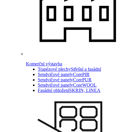
Komerční výstavba
Trapézové plechy
Střešní a fasádní
Sendvičové panely
CorePIR
Sendvičové panely
CorePUR
Sendvičové panely
CoreWOOL
Fasádní obložení
SKRIN, LINEA