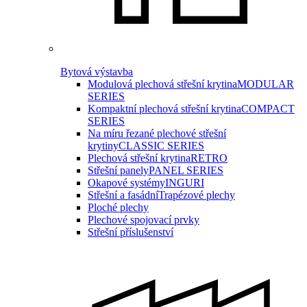
Bytová výstavba
Modulová plechová střešní krytina
MODULAR
SERIES
Kompaktní plechová střešní krytina
COMPACT
SERIES
Na míru řezané plechové střešní
krytiny
CLASSIC SERIES
Plechová střešní krytina
RETRO
Střešní panely
PANEL SERIES
Okapové systémy
INGURI
Střešní a fasádní
Trapézové plechy
Ploché plechy
Plechové spojovací prvky
Střešní příslušenství