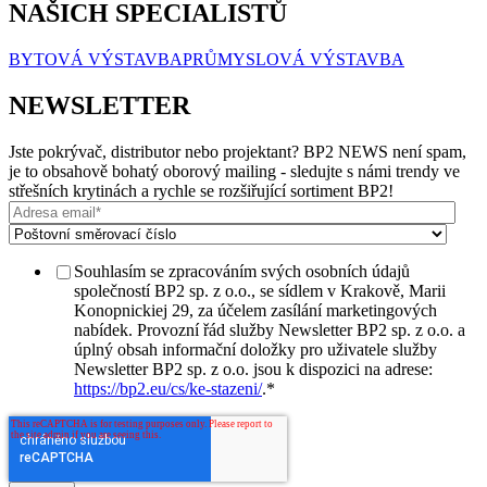
NAŠICH SPECIALISTŮ
BYTOVÁ VÝSTAVBA
PRŮMYSLOVÁ VÝSTAVBA
NEWSLETTER
Jste pokrývač, distributor nebo projektant? BP2 NEWS není spam,
je to obsahově bohatý oborový mailing - sledujte s námi trendy ve
střešních krytinách a rychle se rozšiřující sortiment BP2!
Souhlasím se zpracováním svých osobních údajů
společností BP2 sp. z o.o., se sídlem v Krakově, Marii
Konopnickiej 29, za účelem zasílání marketingových
nabídek. Provozní řád služby Newsletter BP2 sp. z o.o. a
úplný obsah informační doložky pro uživatele služby
Newsletter BP2 sp. z o.o. jsou k dispozici na adrese:
https://bp2.eu/cs/ke-stazeni/
.
*