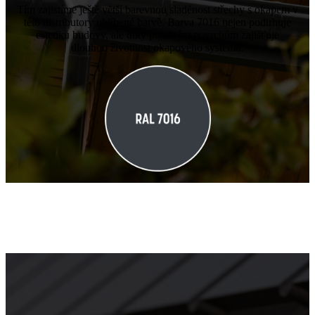
Tím zajistíme ještě větší barevnou sladěnost střechy s okapem v
této distributory oblíbené barvě. Barva 7016 nejen podtrhuje
estetiku budovy, ale díky použitým povrchům zajišťuje
dlouhou životnost okapového systému.