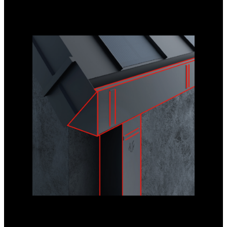
stojatou drážku LAMBDA 2.0
nebo trapézových panelů T7.
BEZOKAPOVÝ
Zakryje okapy a svodové trubky montované na zateplenou