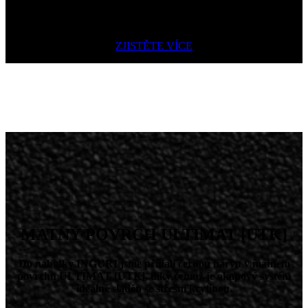
stěnu. Konstrukce krytu svodových trubek umožňuje jejich
demontáž a servisní přístup.
ZJISTĚTE VÍCE
MATNÝ POVRCH ULTIMAT [UTK]
Do nabídky INGURI jsme přidali černou barvu v matném
povrchu ULTIMAT [UTK], díky čemuž je okapový systém
ideálně sladěn se střešní krytinou.