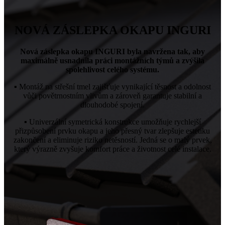
NOVÁ ZÁSLEPKA OKAPU INGURI
Nová záslepka okapu INGURI byla navržena tak, aby
maximálně usnadnila práci montážních týmů a zvýšila
spolehlivost celého systému.
▪ Montáž na střešní tmel zajišťuje vynikající těsnost a odolnost
vůči povětrnostním vlivům a zároveň garantuje stabilní a
dlouhodobé spojení.
▪ Univerzální symetrická konstrukce umožňuje rychlejší
přizpůsobení prvku okapu a jeho přesný tvar zlepšuje estetiku
zakončení a eliminuje riziko netěsností. Jedná se o malý prvek,
který výrazně zvyšuje komfort práce a životnost celé instalace.