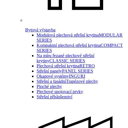
Bytová výstavba
Modulová plechová střešní krytina
MODULAR
SERIES
Kompaktní plechová střešní krytina
COMPACT
SERIES
Na míru řezané plechové střešní
krytiny
CLASSIC SERIES
Plechová střešní krytina
RETRO
Střešní panely
PANEL SERIES
Okapové systémy
INGURI
Střešní a fasádní
Trapézové plechy
Ploché plechy
Plechové spojovací prvky
Střešní příslušenství