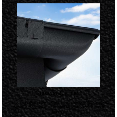
SHODA STRUKTURY
Okapový systém i střešní krytina mají shodnou strukturu, což
zaručuje plnou vizuální jednotu těchto klíčových prvků
budovy.