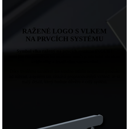
RAŽENÉ LOGO S VLKEM
NA PRVCÍCH SYSTÉMU
Symbol vlka ražený na prvcích systému INGURI
není jen rozpoznávacím znakem značky, ale také zárukou
originality a kvalitního zpracování
Díky trvalému označení lze snadno odlišit originální produkt
od náhrad, a systém tak získává propracovanější vzhled. Je to
malý detail, který buduje důvěru v celý systém.