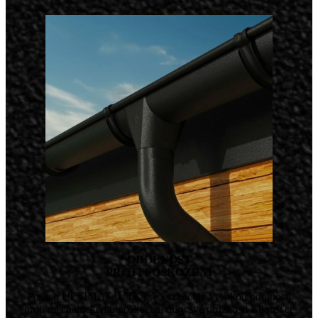
ODOLNOST
PROTI POŠKOZENÍ
Povrch ULTIMAT [UTK] se vyznačuje vysokou odolností
proti mechanickému poškození díky své pružnosti a tloušťce