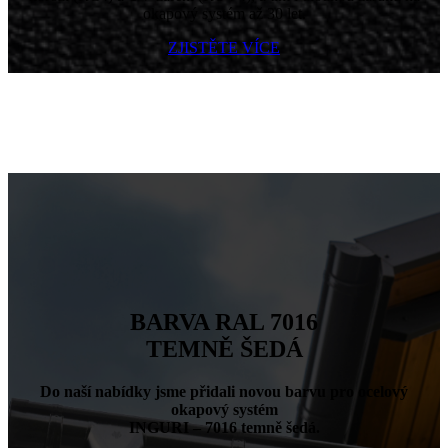
okapový systém až 30 let.
ZJISTĚTE VÍCE
BARVA RAL 7016
TEMNĚ ŠEDÁ
Do naší nabídky jsme přidali novou barvu pro ocelový
okapový systém
INGURI – 7016 temně šedá.