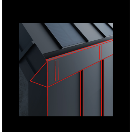
Systémy krytů INGURI esteticky zakrývají prvky
okapového systému a dodávají fasádě jednotný vzhled.
FASÁDNÍ