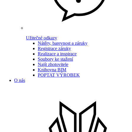
Užitečné odkazy
Nátěry, barevnost a záruky
Registrace záruky
Realizace a inspirace
Soubory ke stažení
Najít zhotovitele
Knihovna BIM
POPTAT VÝROBEK
O nás