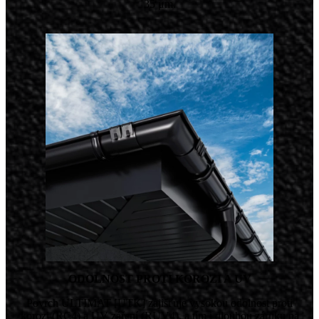
35 μm.
ODOLNOST PROTI KOROZI A UV
Povrch ULTIMAT [UTK] zajišťuje vysokou odolnost proti
korozi (RC4) a UV záření (RUV4), a tím i dlouhou záruku na