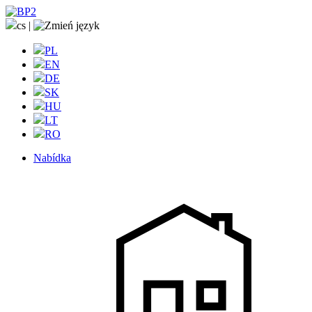
cs
|
PL
EN
DE
SK
HU
LT
RO
Nabídka