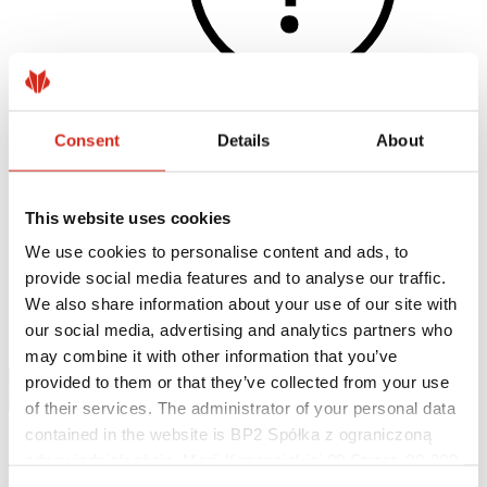
Consent
Details
About
Užitečné odkazy
Nátěry, barevnost a záruky
Registrace záruky
This website uses cookies
Realizace a inspirace
Soubory ke stažení
We use cookies to personalise content and ads, to
Najít zhotovitele
provide social media features and to analyse our traffic.
Kde koupit?
Knihovny BIM
We also share information about your use of our site with
Ke stažení
our social media, advertising and analytics partners who
Kontakt
may combine it with other information that you’ve
provided to them or that they’ve collected from your use
of their services. The administrator of your personal data
contained in the website is BP2 Spółka z ograniczoną
odpowiedzialnością, Marii Konopnickiej 29 Street, 30-302
Kraków. KRS 0000369912, NIP 6762431701, REGON