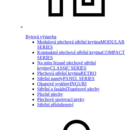
Bytová výstavba
Modulová plechová střešní krytina
MODULAR
SERIES
Kompaktní plechová střešní krytina
COMPACT
SERIES
Na míru řezané plechové střešní
krytiny
CLASSIC SERIES
Plechová střešní krytina
RETRO
Střešní panely
PANEL SERIES
Okapové systémy
INGURI
Střešní a fasádní
Trapézové plechy
Ploché plechy
Plechové spojovací prvky
Střešní příslušenství