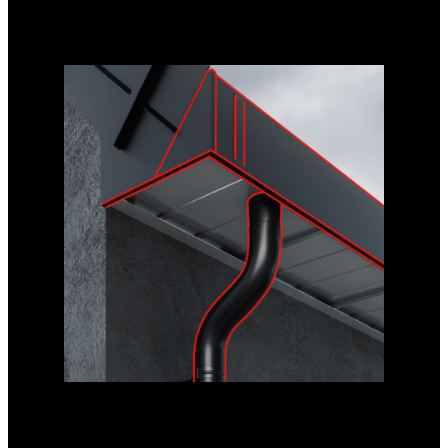
Chrání zateplení budovy před případným zatékáním ve spojích
okapů díky použití podokapového pásu v konstrukci.
S OKAPEM
Kryt je doplněn o tvarovaný podhledový prvek z panelů na