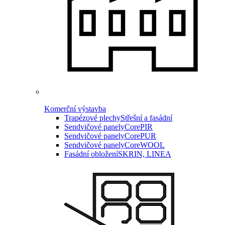
Komerční výstavba
Trapézové plechy
Střešní a fasádní
Sendvičové panely
CorePIR
Sendvičové panely
CorePUR
Sendvičové panely
CoreWOOL
Fasádní obložení
SKRIN, LINEA