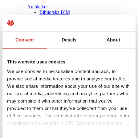
Architekci
Biblioteka BIM
Modele 3D
Plugin Revit BP2
Consent
Details
About
This website uses cookies
We use cookies to personalise content and ads, to
provide social media features and to analyse our traffic.
We also share information about your use of our site with
our social media, advertising and analytics partners who
may combine it with other information that you’ve
provided to them or that they’ve collected from your use
of their services. The administrator of your personal data
contained in the website is BP2 Spółka z ograniczoną
Pomocne linki
Powłoki, kolorystyka i gwarancje
odpowiedzialnością, Marii Konopnickiej 29 Street, 30-302
Rejestracja gwarancji
Kraków. KRS 0000369912, NIP 6762431701, REGON