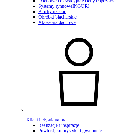
Dachowe i elewacyjne
Blachy trapezowe
Systemy rynnowe
INGURI
Blachy płaskie
Obróbki blacharskie
Akcesoria dachowe
Klient indywidualny
Realizacje i inspiracje
Powłoki, kolorystyka i gwarancje