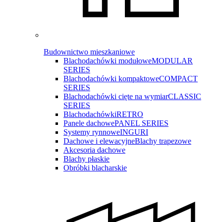
Budownictwo mieszkaniowe
Blachodachówki modułowe
MODULAR
SERIES
Blachodachówki kompaktowe
COMPACT
SERIES
Blachodachówki cięte na wymiar
CLASSIC
SERIES
Blachodachówki
RETRO
Panele dachowe
PANEL SERIES
Systemy rynnowe
INGURI
Dachowe i elewacyjne
Blachy trapezowe
Akcesoria dachowe
Blachy płaskie
Obróbki blacharskie