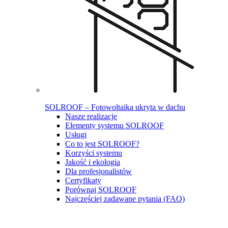
SOLROOF – Fotowoltaika ukryta w dachu
Nasze realizacje
Elementy systemu SOLROOF
Usługi
Co to jest SOLROOF?
Korzyści systemu
Jakość i ekologia
Dla profesjonalistów
Certyfikaty
Porównaj SOLROOF
Najczęściej zadawane pytania (FAQ)