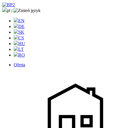
pl
|
EN
DE
SK
CS
HU
LT
RO
Oferta