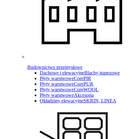
Budownictwo przemysłowe
Dachowe i elewacyjne
Blachy trapezowe
Płyty warstwowe
CorePIR
Płyty warstwowe
CorePUR
Płyty warstwowe
CoreWOOL
Płyty warstwowe
Akcesoria
Okładziny elewacyjne
SKRIN, LINEA