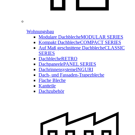
Wohnungsbau
Modulare Dachbleche
MODULAR SERIES
Kompakt Dachbleche
COMPACT SERIES
Auf Maß geschnittene Dachbleche
CLASSIC
SERIES
Dachbleche
RETRO
Dachpaneele
PANEL SERIES
Dachrinnensysteme
INGURI
Dach- und Fassaden-
Trapezbleche
Flache Bleche
Kantteile
Dachzubehör