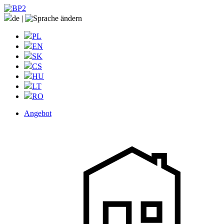
de
|
PL
EN
SK
CS
HU
LT
RO
Angebot