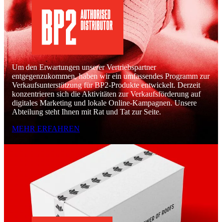
Um den Erwartungen unserer Vertriebspartner
entgegenzukommen, haben wir ein umfassendes Programm zur
Verkaufsunterstützung für BP2-Produkte entwickelt. Derzeit
konzentrieren sich die Aktivitäten zur Verkaufsförderung auf
digitales Marketing und lokale Online-Kampagnen. Unsere
Abteilung steht Ihnen mit Rat und Tat zur Seite.
MEHR ERFAHREN