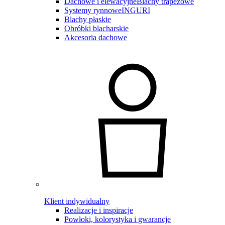
Dachowe i elewacyjne
Blachy trapezowe
Systemy rynnowe
INGURI
Blachy płaskie
Obróbki blacharskie
Akcesoria dachowe
Klient indywidualny
Realizacje i inspiracje
Powłoki, kolorystyka i gwarancje