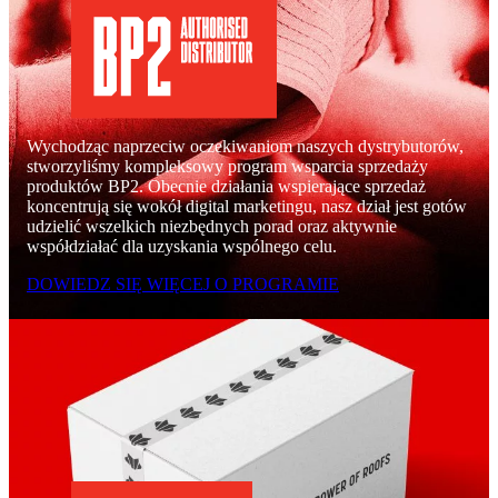
Wychodząc naprzeciw oczekiwaniom naszych dystrybutorów,
stworzyliśmy kompleksowy program wsparcia sprzedaży
produktów BP2. Obecnie działania wspierające sprzedaż
koncentrują się wokół digital marketingu, nasz dział jest gotów
udzielić wszelkich niezbędnych porad oraz aktywnie
współdziałać dla uzyskania wspólnego celu.
DOWIEDZ SIĘ WIĘCEJ O PROGRAMIE