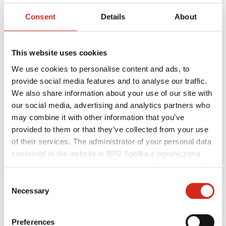
Akademia Mistrzów
Szkolenia praktyczne
Consent
Details
About
Instrukcje montażu
Pliki do pobrania
Wsparcie techniczne
MASTER ROOFER
This website uses cookies
Optymalizuj dach
Mobilna Akademia Mistrzów
We use cookies to personalise content and ads, to
provide social media features and to analyse our traffic.
We also share information about your use of our site with
our social media, advertising and analytics partners who
may combine it with other information that you’ve
provided to them or that they’ve collected from your use
of their services. The administrator of your personal data
contained in the website is BP2 Spółka z ograniczoną
odpowiedzialnością, Marii Konopnickiej 29 Street, 30-302
Kraków. KRS 0000369912, NIP 6762431701, REGON
Consent
121387608.
Necessary
Selection
Preferences