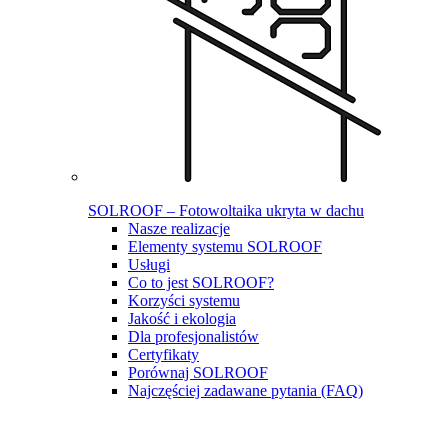
SOLROOF – Fotowoltaika ukryta w dachu
Nasze realizacje
Elementy systemu SOLROOF
Usługi
Co to jest SOLROOF?
Korzyści systemu
Jakość i ekologia
Dla profesjonalistów
Certyfikaty
Porównaj SOLROOF
Najczęściej zadawane pytania (FAQ)