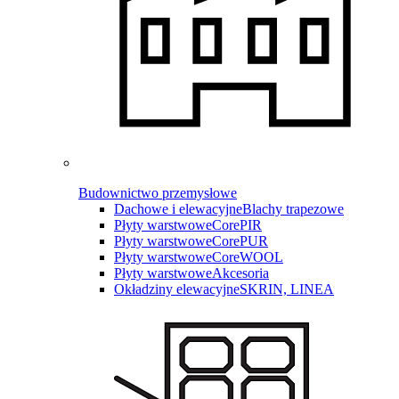
Budownictwo przemysłowe
Dachowe i elewacyjne
Blachy trapezowe
Płyty warstwowe
CorePIR
Płyty warstwowe
CorePUR
Płyty warstwowe
CoreWOOL
Płyty warstwowe
Akcesoria
Okładziny elewacyjne
SKRIN, LINEA