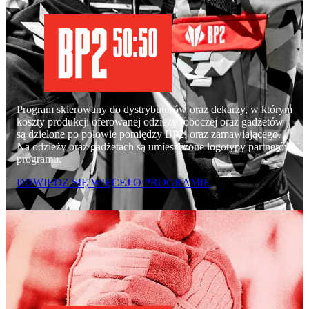
Program skierowany do dystrybutorów oraz dekarzy, w którym
koszty produkcji oferowanej odzieży roboczej oraz gadżetów
są dzielone po połowie pomiędzy BP2, oraz zamawiającego.
Na odzieży oraz gadżetach są umieszczone logotypy partnerów
programu.
DOWIEDZ SIĘ WIĘCEJ O PROGRAMIE