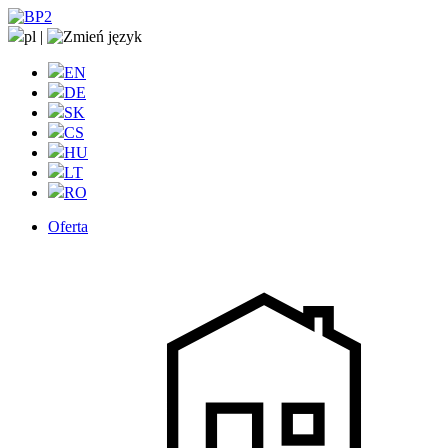
pl
|
EN
DE
SK
CS
HU
LT
RO
Oferta