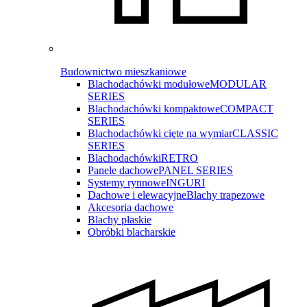
Budownictwo mieszkaniowe
Blachodachówki modułowe
MODULAR
SERIES
Blachodachówki kompaktowe
COMPACT
SERIES
Blachodachówki cięte na wymiar
CLASSIC
SERIES
Blachodachówki
RETRO
Panele dachowe
PANEL SERIES
Systemy rynnowe
INGURI
Dachowe i elewacyjne
Blachy trapezowe
Akcesoria dachowe
Blachy płaskie
Obróbki blacharskie