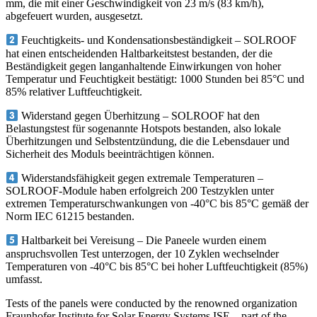
mm, die mit einer Geschwindigkeit von 23 m/s (83 km/h),
abgefeuert wurden, ausgesetzt.
Feuchtigkeits- und Kondensationsbeständigkeit – SOLROOF
hat einen entscheidenden Haltbarkeitstest bestanden, der die
Beständigkeit gegen langanhaltende Einwirkungen von hoher
Temperatur und Feuchtigkeit bestätigt: 1000 Stunden bei 85°C und
85% relativer Luftfeuchtigkeit.
Widerstand gegen Überhitzung – SOLROOF hat den
Belastungstest für sogenannte Hotspots bestanden, also lokale
Überhitzungen und Selbstentzündung, die die Lebensdauer und
Sicherheit des Moduls beeinträchtigen können.
Widerstandsfähigkeit gegen extremale Temperaturen –
SOLROOF-Module haben erfolgreich 200 Testzyklen unter
extremen Temperaturschwankungen von -40°C bis 85°C gemäß der
Norm IEC 61215 bestanden.
Haltbarkeit bei Vereisung – Die Paneele wurden einem
anspruchsvollen Test unterzogen, der 10 Zyklen wechselnder
Temperaturen von -40°C bis 85°C bei hoher Luftfeuchtigkeit (85%)
umfasst.
Tests of the panels were conducted by the renowned organization
Fraunhofer Institute for Solar Energy Systems ISE – part of the