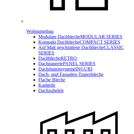
Wohnungsbau
Modulare Dachbleche
MODULAR SERIES
Kompakt Dachbleche
COMPACT SERIES
Auf Maß geschnittene Dachbleche
CLASSIC
SERIES
Dachbleche
RETRO
Dachpaneele
PANEL SERIES
Dachrinnensysteme
INGURI
Dach- und Fassaden-
Trapezbleche
Flache Bleche
Kantteile
Dachzubehör