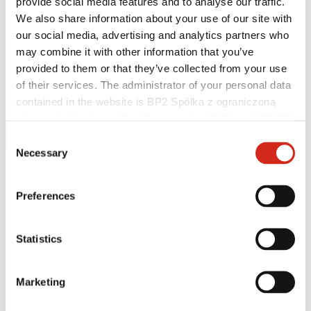
provide social media features and to analyse our traffic.
Hilfreiche Links
Referenzobjekte und Inspirationen
We also share information about your use of our site with
Beschichtungen, Farben und Garantien
our social media, advertising and analytics partners who
Garantie-Registrierung
may combine it with other information that you’ve
Herunterladen
BIM-Bibliothek
provided to them or that they’ve collected from your use
PRODUKT ANFRAGEN
of their services. The administrator of your personal data
Herunterladen
contained in the website is BP2 Spółka z ograniczoną
Kontakt
odpowiedzialnością, Marii Konopnickiej 29 Street, 30-302
Kraków. KRS 0000369912, NIP 6762431701, REGON
Consent
121387608.
Necessary
Selection
Preferences
Statistics
eProfil
Marketing
Startseite
News
Certyfikat SOLROOF – VDE Prüfungen und