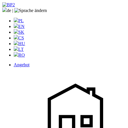
de
|
PL
EN
SK
CS
HU
LT
RO
Angebot